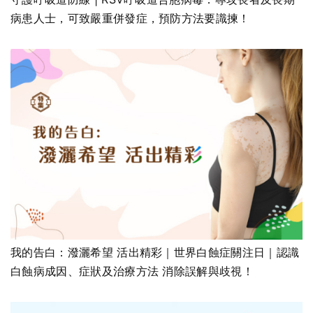
病患人士，可致嚴重併發症，預防方法要識揀！
我的告白：潑灑希望 活出精彩｜世界白蝕症關注日｜認識
白蝕病成因、症狀及治療方法 消除誤解與歧視！