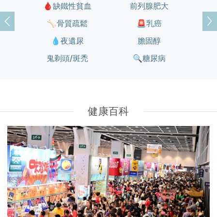
🩸缺鐵性貧血
前列腺肥大
🦴骨質疏鬆
🚨乳癌
上一頁
下
💧夜遺尿
膽固醇
鬼剃頭/斑禿
🔍糖尿病
健康百科