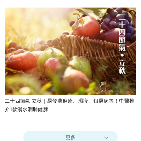
二十四節氣‧立秋｜易發蕁麻疹、濕疹、銀屑病等！中醫推
介1款湯水潤肺健脾
更多