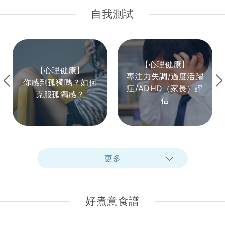
自我測試
【心理健康】
【心理健康】
專注力失調/過度活躍
你感到孤獨嗎？如何
症/ADHD（家長）評
克服孤獨感？
估
更多
好煮意食譜