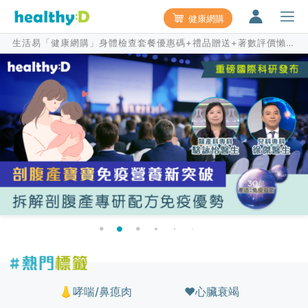
健康網購
生活易「健康網購」身體檢查套餐優惠碼+禮品贈送+著數評價懶人
包(持續更新)
👃哮喘/鼻瘜肉
♥️心臟衰竭