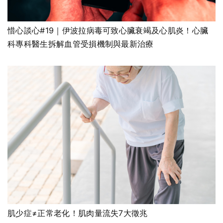
惜心談心#19｜伊波拉病毒可致心臟衰竭及心肌炎！心臟
科專科醫生拆解血管受損機制與最新治療
肌少症≠正常老化！肌肉量流失7大徵兆