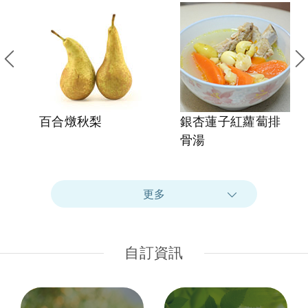
百合燉秋梨
銀杏蓮子紅蘿蔔排
骨湯
更多
自訂資訊