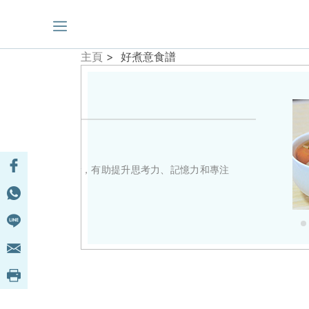
主頁
> 好煮意食譜
竹蔗馬
天時暑熱