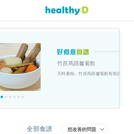
蹄蘿蔔飲
，竹蔗馬蹄蘿蔔飲有助消暑清熱。
全部食譜