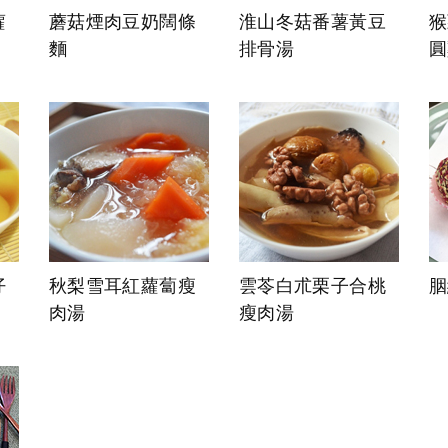
蘿
蘑菇煙肉豆奶闊條
淮山冬菇番薯黃豆
猴
麵
排骨湯
圓
仔
秋梨雪耳紅蘿蔔瘦
雲苓白朮栗子合桃
胭
肉湯
瘦肉湯