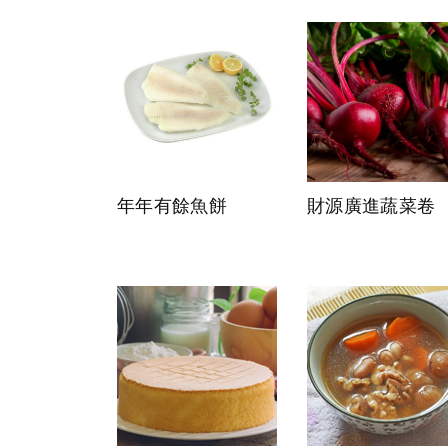
年年有餘魚餅
財源廣進蔬菜卷