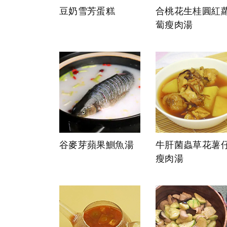
豆奶雪芳蛋糕
合桃花生桂圓紅
蔔瘦肉湯
谷麥芽蘋果鰂魚湯
牛肝菌蟲草花薯
瘦肉湯