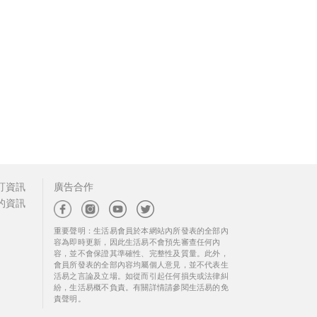
訂資訊
廣告合作
的資訊
重要聲明：生活易會員於本網站內所發表的全部內
容為即時更新，因此生活易不會預先審查任何內
容，並不會保證其準確性、完整性及質量。此外，
會員所發表的全部內容均屬個人意見，並不代表生
活易之言論及立場。如從而引起任何損失或法律糾
紛，生活易概不負責。有關詳情請參閱生活易的免
責聲明。