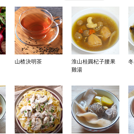
山楂決明茶
淮山桂圓杞子腰果
冬
雞湯