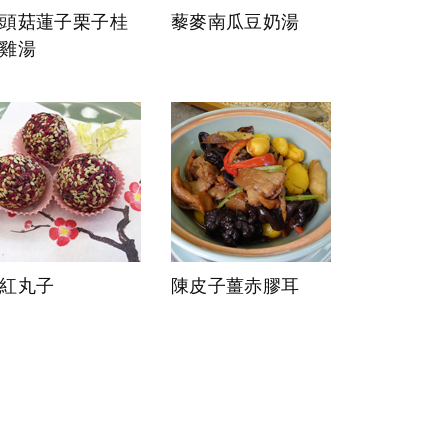
頭菇蓮子栗子桂
藜麥南瓜豆奶湯
雞湯
紅丸子
陳皮子薑赤膠耳