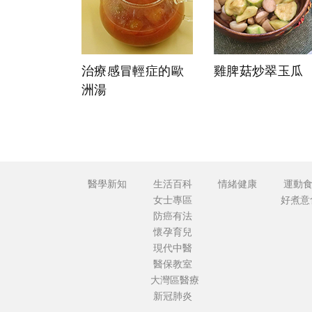
治療感冒輕症的歐
雞脾菇炒翠玉瓜
洲湯
醫學新知
生活百科
情緒健康
運動
女士專區
好煮意
防癌有法
懷孕育兒
現代中醫
醫保教室
大灣區醫療
新冠肺炎