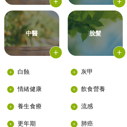
中醫
脫髮
白蝕
灰甲
情緒健康
飲食營養
養生食療
流感
更年期
肺癌