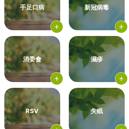
手足口病
新冠病毒
消委會
濕疹
RSV
失眠