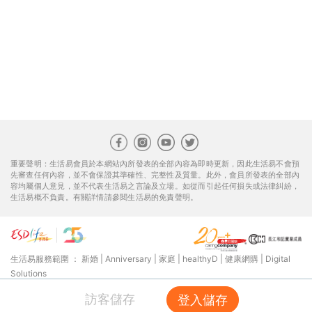
重要聲明：生活易會員於本網站內所發表的全部內容為即時更新，因此生活易不會預
先審查任何內容，並不會保證其準確性、完整性及質量。此外，會員所發表的全部內
容均屬個人意見，並不代表生活易之言論及立場。如從而引起任何損失或法律糾紛，
生活易概不負責。有關詳情請參閱生活易的免責聲明。
生活易服務範圍 ：
新婚
|
Anniversary
|
家庭
|
healthyD
|
健康網購
|
Digital
Solutions
使用條款
|
私隱聲明
|
免責聲明
|
聯絡我們
訪客儲存
登入儲存
© ESD Services Limited 2000-2026