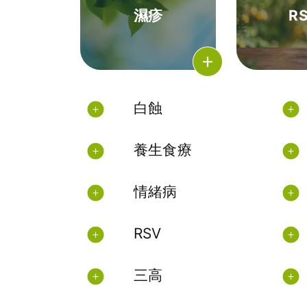
濕疹
R
白蝕
養生食療
情緒病
RSV
三高