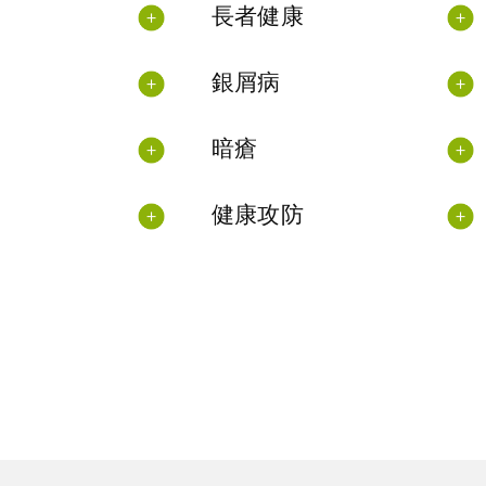
長者健康
銀屑病
暗瘡
健康攻防