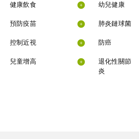
健康飲食
幼兒健康
預防疫苗
肺炎鏈球菌
控制近視
防癌
兒童增高
退化性關節
炎