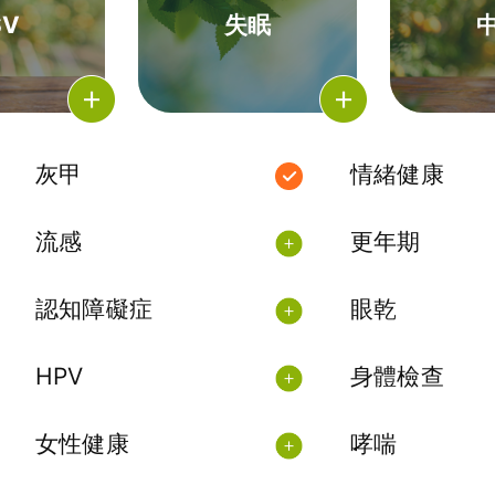
SV
失眠
灰甲
情緒健康
流感
更年期
認知障礙症
眼乾
HPV
身體檢查
女性健康
哮喘