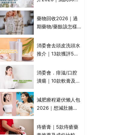
紙尿片、紙尿褲、尿
滲墊防漏表現/回滲/
藥物回收2026｜過
化學物質檢測等｜5
期藥物/藥餘該怎樣
款總評達5星名單
處理？全港藥品回收
地點一覽｜屈臣氏、
消委會去頭皮洗頭水
萬寧、首衛、綠領行
推介｜13款獲評5星
動等
推薦：施巴、
KLORANE、沙宣、
消委會．痱滋/口腔
呂、LUX等上榜｜4
潰瘍｜10款軟膏及啫
款含歐盟禁用成分吡
喱凝膠邊款好？哪款
硫鎓鋅！
屬處方藥物？有哪些
減肥療程避伏懶人包
受關注成分？｜必知
2026｜想減肚腩但
3大選購留意事項
怕中伏？ALYSSA
VS不良黑店5大手法
痔瘡膏｜5款痔瘡藥
對比｜SLIMTONE減