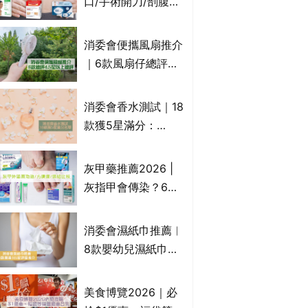
口/手術開刀/剖腹生
產疤痕 5款好用除疤
藥膏/除疤筆/除疤貼
消委會便攜風扇推介
比較（消委會教揀選
｜6款風扇仔總評達
貼士+醫生拆解去疤
4.5星名單：無印良
原理）
品 MUJI、
消委會香水測試｜18
Francfranc、
款獲5星滿分：
BRUNO等
GIORGIO
ARMANI、Marks &
灰甲藥推薦2026 |
Spencer、CHANEL
灰指甲會傳染？6款
等｜2款含歐盟禁用
治療灰指甲外塗藥
物質 或干擾內分泌
膏/抗甲癬油劑的功
消委會濕紙巾推薦︱
效/價格比較：羅霉
8款嬰幼兒濕紙巾獲
樂(樂指利)/恢甲清/
滿分5星評級推介：
愛甲妥
屈臣氏watsons、強
美食博覽2026｜必
生Johnson's等｜測