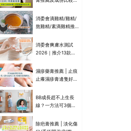
膏推薦及成份比較
肥療程效果如何？
+痔瘡口服藥推薦！
有效紓緩痔瘡疼痛痕
消委會滴雞精/雞精/
癢｜附痔瘡成因及病
熬雞精/素滴雞精推
徵
薦｜比較15款雞精 1
款含致癌物 9款總評
消委會爽膚水測試
達5星滿分名單 屈臣
2026｜推介13款總
氏、老協珍、余仁
評獲5星：
生、樂道有上榜！
Cetaphil、The
濕疹藥膏推薦 | 止痕
Ordinary、
止癢濕疹膏邊隻好？
CAUDALIE等｜9款
10款無類固醇濕疹藥
爽膚水檢出致敏香料
膏/濕疹膏 嬰兒BB濕
BB成長趕不上生長
疹皮膚適用！紓緩防
線？一方法可3個月
敏潤膚cream推介
高3cm*？營養師：
(附外用類固醇成份
懂得把握1歲起「長
除疤膏推薦 | 淡化傷
一覽)
高黃金期」