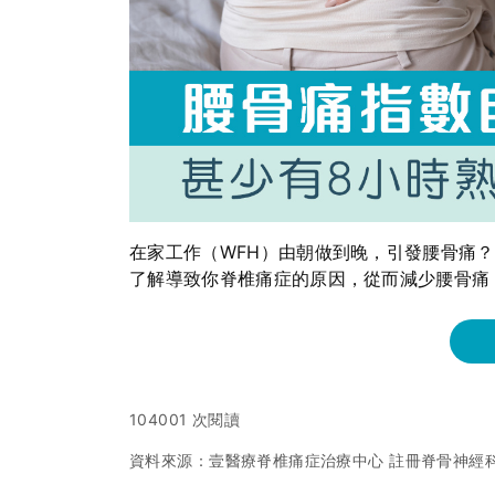
在家工作（WFH）由朝做到晚，引發腰骨痛
了解導致你脊椎痛症的原因，從而減少腰骨痛
104001 次閱讀
資料來源：壹醫療脊椎痛症治療中心 註冊脊骨神經