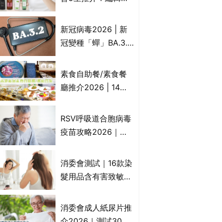
物資助計劃？（持續
推10款防掉髮洗髮水
更新）
比較：位元堂、呂、
新冠病毒2026 | 新
PANTOGAR、純素
冠變種「蟬」BA.3.2
有機、咖啡因洗髮水
殺入香港！症狀、傳
播、風險與預防方法
素食自助餐/素食餐
一文睇
廳推介2026 | 14間
香港新派法式/西式/
中式/印度/東南亞/港
RSV呼吸道合胞病毒
式/Fusion素食齋菜
疫苗攻略2026｜
必試:樂園素食、無肉
RSV針哪裡打？誰是
食、素年(持續更新)
高危？RSV疫苗價錢
消委會測試｜16款染
比較、打針後反應處
髮用品含有害致敏物
理/長者醫療券資助
9款獲5星滿分推
介!50惠、Return回
消委會成人紙尿片推
本、Furnte、Rerise
介2026｜測試30款