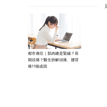
都市痛症｜肌肉總是緊繃？長
期頭痛？醫生拆解頭痛、腰背
痛11個成因