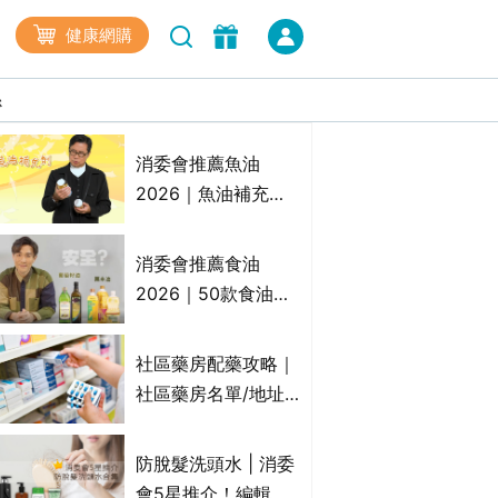
健康網購
係
最高瀏覽
消委會推薦魚油
2026｜魚油補充劑
評測：4款總評達5星
名單｜附1款國際魚
消委會推薦食油
油標準5星認證 針對
2026｜50款食油評
2毒物測試 均通過
測 近6成含基因致癌
消委會標準
物｜21款健康煮食油
社區藥房配藥攻略｜
總評達5星滿分名單
社區藥房名單/地址/
(初榨橄欖油/橄欖油/
合資格人士/申請辦
牛油果油/米糠油/芥
法一覽表｜社區藥房
防脫髮洗頭水 | 消委
花籽油/花生油等)
是甚麼？可以申請藥
會5星推介！編輯加