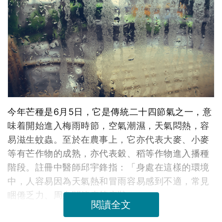
今年芒種是6月5日，它是傳統二十四節氣之一，意
味着開始進入梅雨時節，空氣潮濕，天氣悶熱，容
易滋生蚊蟲。至於在農事上，它亦代表大麥、小麥
等有芒作物的成熟，亦代表穀、稻等作物進入播種
階段。註冊中醫師邱宇鋒指：「身處在這樣的環境
中，人容易因為天氣熱和冒雨容易感到不適，常見
睏倦乏力、周身關節痛等症狀。」
閱讀全文