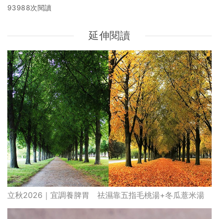
93988次閱讀
延伸閱讀
立秋2026｜宜調養脾胃 祛濕靠五指毛桃湯+冬瓜薏米湯