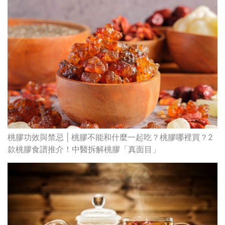
桃膠功效與禁忌 | 桃膠不能和什麼一起吃？桃膠哪裡買？2
款桃膠食譜推介！中醫拆解桃膠「真面目」