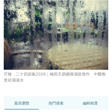
芒種．二十四節氣2026｜梅雨天易睏倦濕疹發作 中醫教
煲祛濕湯水
最高瀏覽
熱門搜索
編輯精選