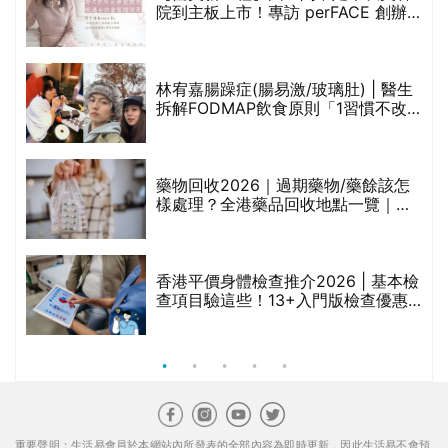
院到主板上市！專訪 perFACE 創辦
人符芷晴：逆巿擴張，以人為本構建
醫美版圖
林宥嘉腸躁症(腸易激/玻璃肚) | 醫生
的
拆解FODMAP飲食原則「1習慣不改
甲
變，服藥難根治」
折
藥物回收2026｜過期藥物/藥餘該怎
樣處理？全港藥品回收地點一覽｜屈
臣氏、萬寧、首衛、綠領行動等
香港平價身體檢查推介2026 | 基本檢
查項目驗這些！13+入門版檢查優惠
組合$550起
重要聲明：生活易會員於本網站內所發表的全部內容為即時更新，因此生活易不會預