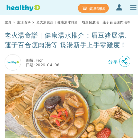
健康網購
主頁
>
生活百科
> 老火湯食譜｜健康湯水推介：眉豆豬展湯、蓮子百合瘦肉湯等
煲湯新手上手零難度！
老火湯食譜｜健康湯水推介：眉豆豬展湯、
蓮子百合瘦肉湯等 煲湯新手上手零難度！
編輯: Fion
分享
日期: 2026-04-06