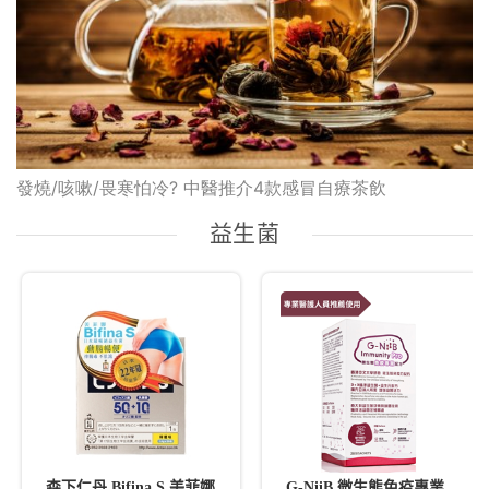
發燒/咳嗽/畏寒怕冷? 中醫推介4款感冒自療茶飲