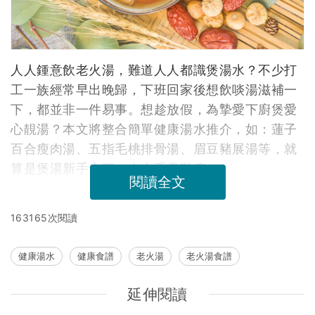
人人鍾意飲老火湯，難道人人都識煲湯水？不少打
工一族經常早出晚歸，下班回家後想飲啖湯滋補一
下，都並非一件易事。想趁放假，為摯愛下廚煲愛
心靚湯？本文將整合簡單健康湯水推介，如：蓮子
百合瘦肉湯、五指毛桃排骨湯、眉豆豬展湯等，就
算是煲湯新手也可一次上手零難度！
閱讀全文
163165次閱讀
健康湯水
健康食譜
老火湯
老火湯食譜
延伸閱讀