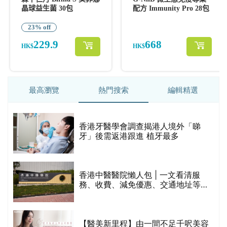
最高瀏覽
熱門搜索
編輯精選
破
香港牙醫學會調查揭港人境外「睇
保
牙」後需返港跟進 植牙最多
香港中醫醫院懶人包 | 一文看清服
務、收費、減免優惠、交通地址等
(附預約連結+更多中醫診所資訊)
【醫美新里程】由一間不足千呎美容