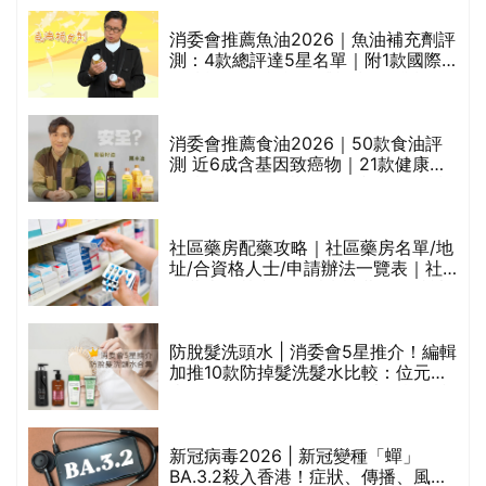
消委會推薦魚油2026｜魚油補充劑評
測：4款總評達5星名單｜附1款國際
魚油標準5星認證 針對2毒物測試 均
通過消委會標準
評
消委會推薦食油2026｜50款食油評
測 近6成含基因致癌物｜21款健康煮
食油總評達5星滿分名單(初榨橄欖油/
橄欖油/牛油果油/米糠油/芥花籽油/花
生油等)
社區藥房配藥攻略｜社區藥房名單/地
址/合資格人士/申請辦法一覽表｜社
禁
區藥房是甚麼？可以申請藥物資助計
劃？（持續更新）
防脫髮洗頭水 | 消委會5星推介！編輯
的
加推10款防掉髮洗髮水比較：位元
甲
堂、呂、PANTOGAR、純素有機、咖
啡因洗髮水
巾
新冠病毒2026 | 新冠變種「蟬」
BA.3.2殺入香港！症狀、傳播、風險