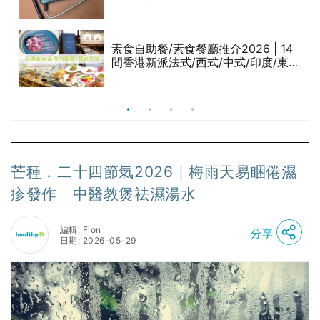
與預防方法一文睇
等
素食自助餐/素食餐廳推介2026 | 14
間香港新派法式/西式/中式/印度/東南
亞/港式/Fusion素食齋菜必試:樂園素
食、無肉食、素年(持續更新)
芒種．二十四節氣2026｜梅雨天易睏倦濕
疹發作 中醫教煲祛濕湯水
編輯: Fion
分享
日期: 2026-05-29