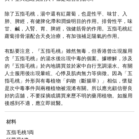
除了五指毛桃，湯中還有紅蘿蔔，也是性平、味甘、入
肺、脾經，有健脾化滯和潤燥明目的作用。排骨性平，味
甘、鹹，入腎、胃、脾經，強健筋骨的作用。五指毛桃紅
蘿蔔排骨湯配合天灸治療，有加強補足陽氣的作用。
有點要注意，『五指毛桃』雖然無毒，但香港曾出現服用
含『五指毛桃』的湯水後出現中毒的個案。據瞭解，涉及
的『五指毛桃』於內地購買並於家中自行烹調湯水。有關
人士服用後出現暈眩、心悸及肌肉無力等病徵。因為「五
指毛桃」外形與有毒植物「鈎吻（斷腸草）」相似，懷疑
是次中毒事件與兩種植物被混淆有關。所以應光顧信譽良
好的店舖，不要採摘或購買來歷不明的藥用植物。如服用
後感到不適，應立即就醫。
材料
五指毛桃1両