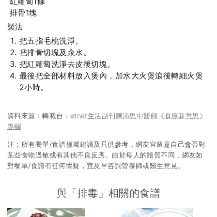
紅蘿蔔1條
排骨1塊
製法
把五指毛桃洗淨。
把排骨切塊及汆水。
把紅蘿蔔洗淨去皮後切塊。
最後把全部材料放入煲內，加水大火煲滾後轉細火煲
2小時。
資料來源：轉載自：
etnet生活副刊陳沛思中醫師《食療新意思》
專欄
注：所有餐單/食譜僅屬建議及只供參考，網友宜留意自己會否對
某些食物過敏或有其他不良反應。由於每人的體質不同，網友如
對餐單/食譜有任何懷疑，宜及早咨詢營養師或醫生意見。
與「排毒」相關的食譜