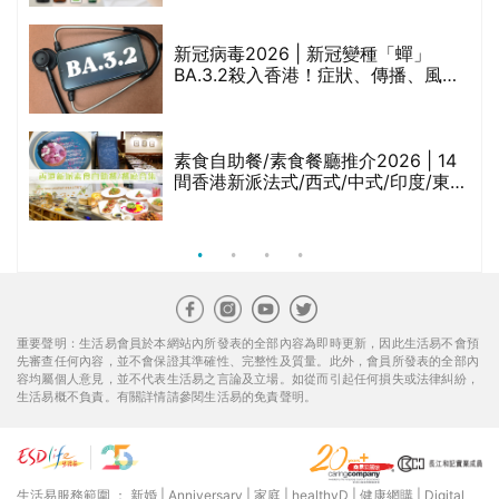
啡因洗髮水
新冠病毒2026 | 新冠變種「蟬」
BA.3.2殺入香港！症狀、傳播、風險
與預防方法一文睇
腩
素食自助餐/素食餐廳推介2026 | 14
間香港新派法式/西式/中式/印度/東南
亞/港式/Fusion素食齋菜必試:樂園素
食、無肉食、素年(持續更新)
重要聲明：生活易會員於本網站內所發表的全部內容為即時更新，因此生活易不會預
先審查任何內容，並不會保證其準確性、完整性及質量。此外，會員所發表的全部內
容均屬個人意見，並不代表生活易之言論及立場。如從而引起任何損失或法律糾紛，
生活易概不負責。有關詳情請參閱生活易的免責聲明。
生活易服務範圍 ：
新婚
|
Anniversary
|
家庭
|
healthyD
|
健康網購
|
Digital