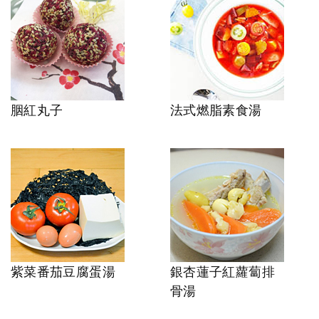
胭紅丸子
法式燃脂素食湯
紫菜番茄豆腐蛋湯
銀杏蓮子紅蘿蔔排
骨湯