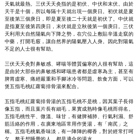
天氣就最熱。三伏天天灸指的是初伏、中伏和末伏。由於
天干是十個，所以每隔十天就出現一個庚日。初伏就是夏
至後第三個庚日，即是夏至後二十天就是初伏了。中伏就
是指夏至後第四庚日，末伏就是立秋後第一個庚日。三伏
天利用大自然陽氣向下降之勢，在穴位上敷貼辛溫走竄的
中藥，打開毛竅，讓自然界的陽氣壓入人身。因此對陽氣
不足的人士很有幫助。
三伏天天灸對鼻敏感、哮喘等體質偏寒的人很有幫助，這
是由於大部份的鼻敏感和哮喘患者都是虛寒為主，甚至有
脾胃虛寒、痛經嚴重和手腳冰冷等問題。飲食方面，可以
煲五指毛桃紅蘿蔔排骨湯來配合。
五指毛桃紅蘿蔔排骨湯的五指毛桃不是桃，因其葉子長得
像五指，而且葉片長有細毛，果實成熟時像毛桃而得名。
五指毛桃性平、微溫、味甘，有健脾補肺、行氣利濕、舒
筋活絡的作用，在廣東地區常用作煲湯，有「南芪」之
稱。五指毛桃氣香味淡，有一陣陣的椰香，對於經常打呵
欠，整天想睡覺的人，都是適合的湯水。