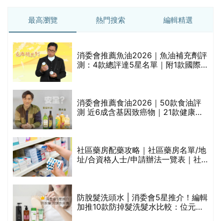
最高瀏覽
熱門搜索
編輯精選
消委會推薦魚油2026｜魚油補充劑評
測：4款總評達5星名單｜附1款國際
魚油標準5星認證 針對2毒物測試 均
通過消委會標準
消委會推薦食油2026｜50款食油評
的
測 近6成含基因致癌物｜21款健康煮
甲
食油總評達5星滿分名單(初榨橄欖油/
橄欖油/牛油果油/米糠油/芥花籽油/花
生油等)
社區藥房配藥攻略｜社區藥房名單/地
址/合資格人士/申請辦法一覽表｜社
禁
區藥房是甚麼？可以申請藥物資助計
劃？（持續更新）
評
防脫髮洗頭水 | 消委會5星推介！編輯
加推10款防掉髮洗髮水比較：位元
堂、呂、PANTOGAR、純素有機、咖