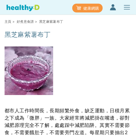
健康網購
主頁
>
好煮意食譜
> 黑芝麻紫薯布丁
黑芝麻紫薯布丁
都市人工作時間長，長期頻繁外食，缺乏運動，日積月累
之下成為「微胖」一族。大家經常將減肥掛在嘴邊，卻對
減肥原理完全不了解，處處踩中減肥陷阱。其實不需要節
食，不需要餓肚子，不需要旁門左道。每星期只要抽出2