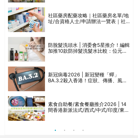
橄欖油/牛油果油/米糠油/芥花籽油/花
生油等)
社區藥房配藥攻略｜社區藥房名單/地
址/合資格人士/申請辦法一覽表｜社
禁
區藥房是甚麼？可以申請藥物資助計
劃？（持續更新）
防脫髮洗頭水 | 消委會5星推介！編輯
的
加推10款防掉髮洗髮水比較：位元
甲
堂、呂、PANTOGAR、純素有機、咖
啡因洗髮水
巾
新冠病毒2026 | 新冠變種「蟬」
BA.3.2殺入香港！症狀、傳播、風險
與預防方法一文睇
等
素食自助餐/素食餐廳推介2026 | 14
間香港新派法式/西式/中式/印度/東南
亞/港式/Fusion素食齋菜必試:樂園素
食、無肉食、素年(持續更新)