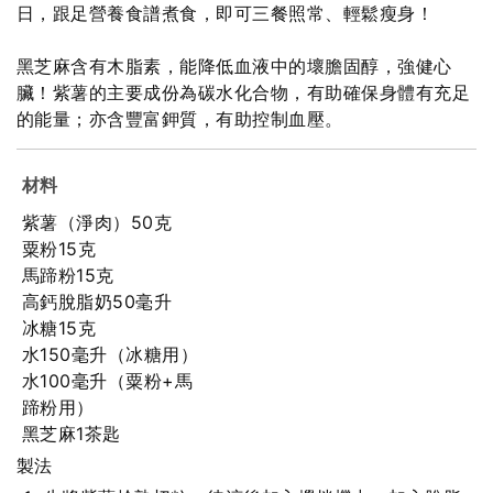
日，跟足營養食譜煮食，即可三餐照常、輕鬆瘦身！
黑芝麻含有木脂素，能降低血液中的壞膽固醇，強健心
臟！紫薯的主要成份為碳水化合物，有助確保身體有充足
的能量；亦含豐富鉀質，有助控制血壓。
材料
紫薯（淨肉）50克
粟粉15克
馬蹄粉15克
高鈣脫脂奶50毫升
冰糖15克
水150毫升（冰糖用）
水100毫升（粟粉+馬
蹄粉用）
黑芝麻1茶匙
製法