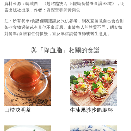
資料來源：轉載自：《越吃越瘦2。5輕斷食營養食譜98道》，明
窗出版社出版，作者：
資深營養師黃榮俊
注：所有餐單/食譜僅屬建議及只供參考，網友宜留意自己會否對
某些食物過敏或有其他不良反應。由於每人的體質不同，網友如
對餐單/食譜有任何懷疑，宜及早咨詢營養師或醫生意見。
與「降血脂」相關的食譜
山楂決明茶
牛油果沙沙脆脆杯