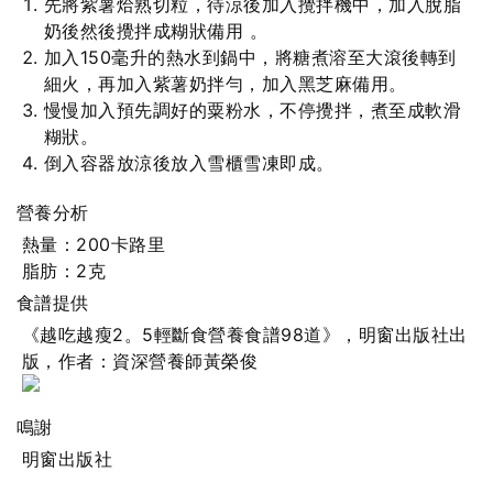
先將紫薯烚熟切粒，待涼後加入攪拌機中，加入脫脂
奶後然後攪拌成糊狀備用 。
加入150毫升的熱水到鍋中，將糖煮溶至大滾後轉到
細火，再加入紫薯奶拌勻，加入黑芝麻備用。
慢慢加入預先調好的粟粉水，不停攪拌，煮至成軟滑
糊狀。
倒入容器放涼後放入雪櫃雪凍即成。
營養分析
熱量：200卡路里
脂肪：2克
食譜提供
《越吃越瘦2。5輕斷食營養食譜98道》，明窗出版社出
版，作者：資深營養師黃榮俊
鳴謝
明窗出版社