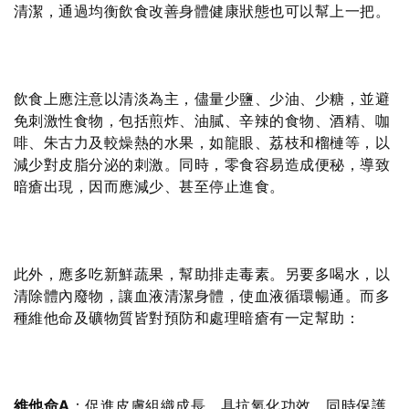
清潔，通過均衡飲食改善身體健康狀態也可以幫上一把。
飲食上應注意以清淡為主，儘量少鹽、少油、少糖，並避
免刺激性食物，包括煎炸、油膩、辛辣的食物、酒精、咖
啡、朱古力及較燥熱的水果，如龍眼、荔枝和榴槤等，以
減少對皮脂分泌的刺激。同時，零食容易造成便秘，導致
暗瘡出現，因而應減少、甚至停止進食。
此外，應多吃新鮮蔬果，幫助排走毒素。另要多喝水，以
清除體內廢物，讓血液清潔身體，使血液循環暢通。而多
種維他命及礦物質皆對預防和處理暗瘡有一定幫助：
維他命A
：促進皮膚組織成長，具抗氧化功效，同時保護