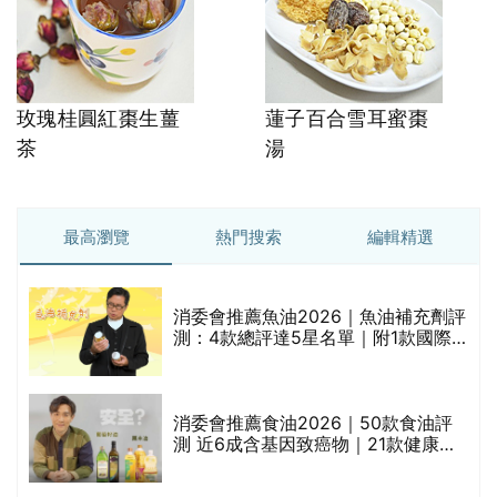
玫瑰桂圓紅棗生薑
蓮子百合雪耳蜜棗
茶
湯
最高瀏覽
熱門搜索
編輯精選
消委會推薦魚油2026｜魚油補充劑評
的
測：4款總評達5星名單｜附1款國際
甲
魚油標準5星認證 針對2毒物測試 均
通過消委會標準
消委會推薦食油2026｜50款食油評
測 近6成含基因致癌物｜21款健康煮
食油總評達5星滿分名單(初榨橄欖油/
橄欖油/牛油果油/米糠油/芥花籽油/花