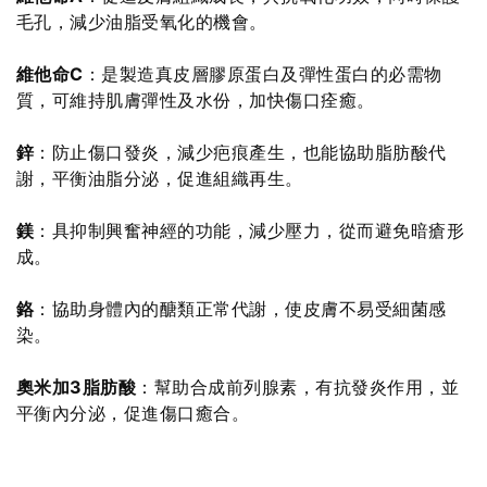
毛孔，減少油脂受氧化的機會。
維他命C
：是製造真皮層膠原蛋白及彈性蛋白的必需物
質，可維持肌膚彈性及水份，加快傷口痊癒。
鋅
：防止傷口發炎，減少疤痕產生，也能協助脂肪酸代
謝，平衡油脂分泌，促進組織再生。
鎂
：具抑制興奮神經的功能，減少壓力，從而避免暗瘡形
成。
鉻
：協助身體內的醣類正常代謝，使皮膚不易受細菌感
染。
奧米加3
脂肪酸
：幫助合成前列腺素，有抗發炎作用，並
平衡內分泌，促進傷口癒合。