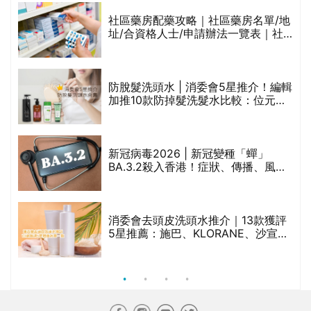
生油等)
評
社區藥房配藥攻略｜社區藥房名單/地
址/合資格人士/申請辦法一覽表｜社
區藥房是甚麼？可以申請藥物資助計
劃？（持續更新）
防脫髮洗頭水 | 消委會5星推介！編輯
加推10款防掉髮洗髮水比較：位元
禁
堂、呂、PANTOGAR、純素有機、咖
啡因洗髮水
新冠病毒2026 | 新冠變種「蟬」
BA.3.2殺入香港！症狀、傳播、風險
與預防方法一文睇
腩
消委會去頭皮洗頭水推介｜13款獲評
5星推薦：施巴、KLORANE、沙宣、
呂、LUX等上榜｜4款含歐盟禁用成分
吡硫鎓鋅！