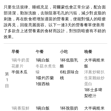
只要生活規律、睡眠充足，荷爾蒙也會正常分泌，配合面
部清潔，勤加洗臉，去除阻塞毛孔的污垢，減少對皮脂的
刺激，再在飲食裡增加適當的營養素，便能對惱人的暗瘡
說再見，回復亮麗面容。以下一連3天的營養餐單便善用
了多款含上述營養素的食材而設計，對預防暗瘡有不錯的
效果。
早餐
午餐
小吃
晚餐
1碗牛奶蛋
1碗白飯
1杯低脂乳
大半碗糙米
花麥片
冬菇水煮生
酪
飯
半個木瓜
蠔
6粒原味合
洋蔥炒豬扒
第
1碟灼芥蘭
桃
生菜雞絲炒
1
1個西柚
蛋白
日
1杯士多啤
梨橙汁
1碗番茄鮮
1碗白飯
1杯脫脂奶
大半碗糙米