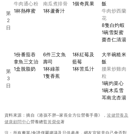
牛肉通心粉
南瓜煮排骨
1個奇異果
飯
1杯熱檸蜜
1杯蘆薈汁
牛肉炒西蘭
第
花
2
8隻白灼蝦
日
1碗雪梨蜜
棗杏仁清湯
1份番茄吞
6件三文魚
1杯紅莓及
大半碗糙米
拿魚三文治
壽司
藍莓
飯
1盒脫脂奶
1杯綠茶
1杯苦瓜汁
腰果炒雞肉
第
1隻香蕉
粒
3
1碗灼菜心
日
1碗木瓜雪
耳南北杏湯
資料來源：摘自《港孩不胖─家長全方位營養手冊》，
浚健營養及
健康顧問中心
營養總監
黃榮俊
著
注：所有餐單/食譜僅屬建議及只供參考，網友宜留意自己會否對