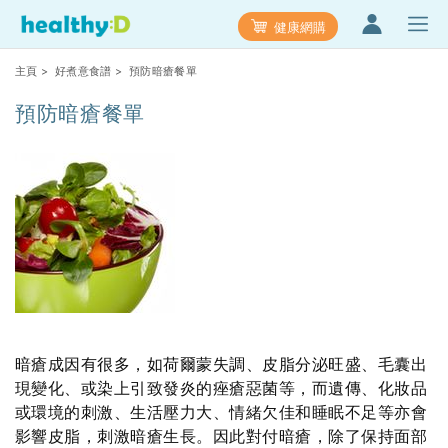
健康網購
主頁
>
好煮意食譜
> 預防暗瘡餐單
預防暗瘡餐單
暗瘡成因有很多，如荷爾蒙失調、皮脂分泌旺盛、毛囊出
現變化、或染上引致發炎的痤瘡惡菌等，而遺傳、化妝品
或環境的刺激、生活壓力大、情緒欠佳和睡眠不足等亦會
影響皮脂，刺激暗瘡生長。因此對付暗瘡，除了保持面部