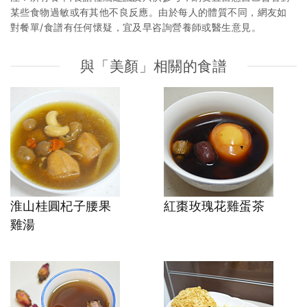
某些食物過敏或有其他不良反應。由於每人的體質不同，網友如
對餐單/食譜有任何懷疑，宜及早咨詢營養師或醫生意見。
與「美顏」相關的食譜
淮山桂圓杞子腰果
紅棗玫瑰花雞蛋茶
雞湯