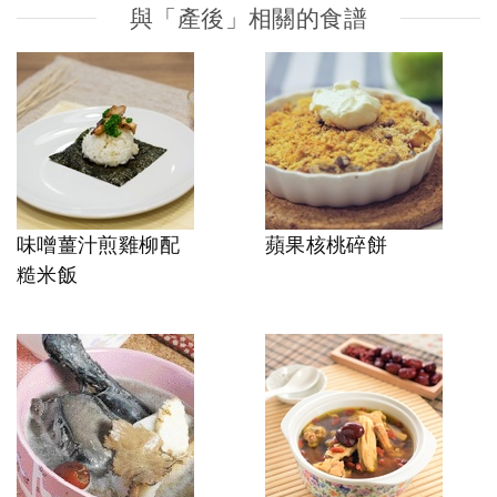
與「產後」相關的食譜
味噌薑汁煎雞柳配
蘋果核桃碎餅
糙米飯