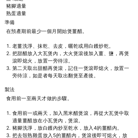
豬腳適量
熟蛋適量
準備
在預產期前最少一個月開始煲薑醋。
老薑洗淨、抹乾、去皮，曬乾或用白鑊炒乾。
把甜醋放入大瓦煲內，大火煲滾後加入薑、鹽，再煲
滾即熄火，放置一旁待涼。
第二天取出甜醋再煲滾，記住一煲滾即熄火，放置一
旁待涼，如是者每天取出翻煲至產後。
製法
食用前一至兩天才做的步驟。
食用前一或兩天，加入黑米醋煲滾，再從大瓦煲中取
適量薑醋放在小瓦煲內，煲滾。
豬腳洗淨，放白鑊內炒至乾水，放入4的薑醋內。
把去殼熟雞蛋放入5的薑醋內，煲滾後即可熄火，放