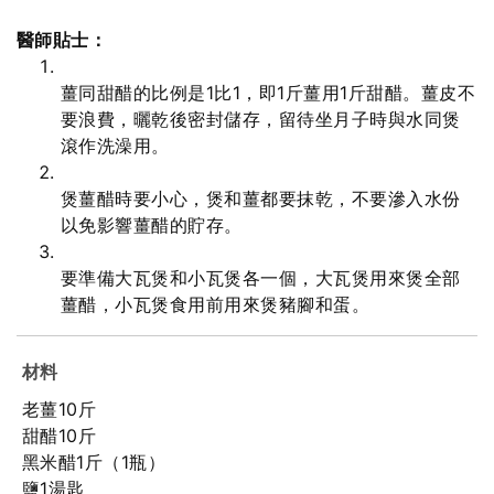
醫師貼士：
薑同甜醋的比例是1比1，即1斤薑用1斤甜醋。薑皮不
要浪費，曬乾後密封儲存，留待坐月子時與水同煲
滾作洗澡用。
煲薑醋時要小心，煲和薑都要抹乾，不要滲入水份
以免影響薑醋的貯存。
要準備大瓦煲和小瓦煲各一個，大瓦煲用來煲全部
薑醋，小瓦煲食用前用來煲豬腳和蛋。
材料
老薑10斤
甜醋10斤
黑米醋1斤（1瓶）
鹽1湯匙