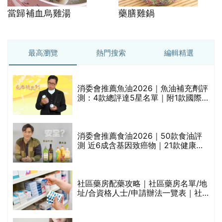
當歸補血烏雞湯
藥膳雞鍋
最高瀏覽
熱門搜索
編輯精選
消委會推薦魚油2026｜魚油補充劑評
測：4款總評達5星名單｜附1款國際
魚油標準5星認證 針對2毒物測試 均
通過消委會標準
評
消委會推薦食油2026｜50款食油評
測 近6成含基因致癌物｜21款健康煮
食油總評達5星滿分名單(初榨橄欖油/
橄欖油/牛油果油/米糠油/芥花籽油/花
生油等)
社區藥房配藥攻略｜社區藥房名單/地
址/合資格人士/申請辦法一覽表｜社
禁
區藥房是甚麼？可以申請藥物資助計
劃？（持續更新）