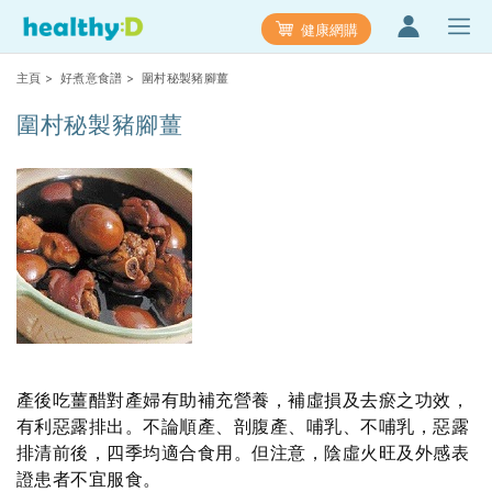
健康網購
主頁
>
好煮意食譜
> 圍村秘製豬腳薑
圍村秘製豬腳薑
產後吃薑醋對產婦有助補充營養，補虛損及去瘀之功效，
有利惡露排出。不論順產、剖腹產、哺乳、不哺乳，惡露
排清前後，四季均適合食用。但注意，陰虛火旺及外感表
證患者不宜服食。