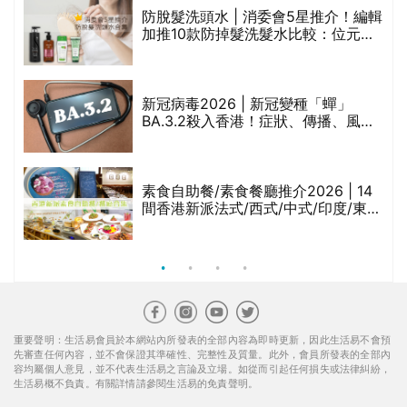
防脫髮洗頭水 | 消委會5星推介！編輯
的
加推10款防掉髮洗髮水比較：位元
甲
堂、呂、PANTOGAR、純素有機、咖
啡因洗髮水
巾
新冠病毒2026 | 新冠變種「蟬」
BA.3.2殺入香港！症狀、傳播、風險
與預防方法一文睇
等
素食自助餐/素食餐廳推介2026 | 14
間香港新派法式/西式/中式/印度/東南
亞/港式/Fusion素食齋菜必試:樂園素
食、無肉食、素年(持續更新)
重要聲明：生活易會員於本網站內所發表的全部內容為即時更新，因此生活易不會預
先審查任何內容，並不會保證其準確性、完整性及質量。此外，會員所發表的全部內
容均屬個人意見，並不代表生活易之言論及立場。如從而引起任何損失或法律糾紛，
生活易概不負責。有關詳情請參閱生活易的免責聲明。