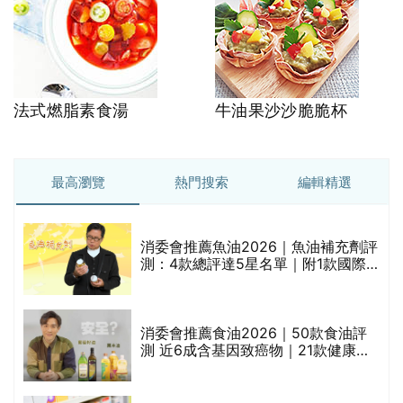
法式燃脂素食湯
牛油果沙沙脆脆杯
最高瀏覽
熱門搜索
編輯精選
消委會推薦魚油2026｜魚油補充劑評
的
測：4款總評達5星名單｜附1款國際
甲
魚油標準5星認證 針對2毒物測試 均
通過消委會標準
消委會推薦食油2026｜50款食油評
測 近6成含基因致癌物｜21款健康煮
禁
食油總評達5星滿分名單(初榨橄欖油/
橄欖油/牛油果油/米糠油/芥花籽油/花
生油等)