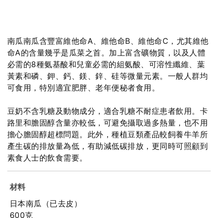
南瓜南瓜含豐富維他命A、維他命B、維他命C，尤其維他
命A的含量幾乎是瓜菜之首。加上富含礦物質，以及人體
必需的8種氨基酸和兒童必需的組氨酸、可溶性纖維、葉
黃素和磷、鉀、鈣、鎂、鋅、硅等微量元素。一般人群均
可食用，特別適宜肥胖、老年便秘者食用。
豆奶不含乳糖及動物成分，適合乳糖不耐症患者飲用。卡
路里和膽固醇含量亦較低，可避免攝取過多熱量，也不用
擔心膽固醇超標問題。此外，種植豆類產品較飼養牛羊所
產生碳的排放量為低，有助減低碳排放，更同時可照顧到
素食人士的飲食需要。
材料
日本南瓜（已去皮）
600克