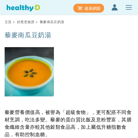
健康網購
主頁
>
好煮意食譜
> 藜麥南瓜豆奶湯
藜麥南瓜豆奶湯
藜麥營養價值高，被譽為「超級食物」，更可配搭不同食
材烹調，吃法多變。藜麥的蛋白質比飯及意粉豐富，其膳
食纖維含量亦較其他穀類食品高，加上屬低升糖指數食
品，有助控制血糖。