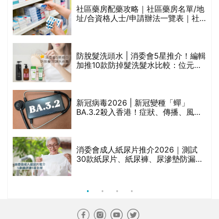
社區藥房配藥攻略｜社區藥房名單/地
址/合資格人士/申請辦法一覽表｜社
區藥房是甚麼？可以申請藥物資助計
劃？（持續更新）
腩
防脫髮洗頭水 | 消委會5星推介！編輯
加推10款防掉髮洗髮水比較：位元
堂、呂、PANTOGAR、純素有機、咖
啡因洗髮水
｜
新冠病毒2026 | 新冠變種「蟬」
BA.3.2殺入香港！症狀、傳播、風險
療
與預防方法一文睇
消委會成人紙尿片推介2026｜測試
30款紙尿片、紙尿褲、尿滲墊防漏表
現/回滲/化學物質檢測等｜5款總評達
5星名單