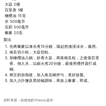
大蒜 2棵
百里香 1棵
橄欖油 15克
水 500毫升
豆奶 500毫升
藜麥 20克
製法
先將藜麥以凍水煮15分鐘，隔起然後浸冰水，備用。
南瓜切小粒，大蒜切粒。
加橄欖油入鍋，炒香大蒜，再落南瓜粒，之後落百里
香。倒入水，以細火煮20分鐘，最後用攪拌器打成
糊。
將豆奶加熱後，加入南瓜糊拌勻，煮好放盤。
加入少許鹽及黑胡椒調味，再放上藜麥，即成。
資料來源：由維他奶Vitasoy提供