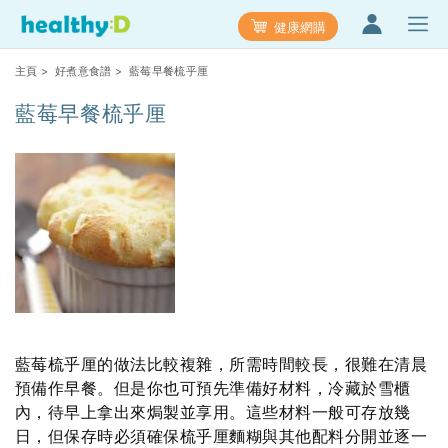
健康網購
主頁
>
好煮意食譜
> 藍莓早餐梳乎厘
藍莓早餐梳乎厘
藍莓梳乎厘的做法比較複雜，所需時間較長，很難在清晨
預備作早餐。但是你也可預先準備好材料，冷藏於雪櫃
內，待早上拿出來焗製並享用。這些材料一般可存放幾
日，但保存時必須確保梳乎厘麵糊與其他配料分開並逐一