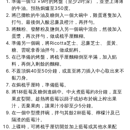
準備一個13 ×9吋的烤盤（至少2吋深），並塗上薄薄
的牛油。預熱焗爐至350度。
將已攤軟的牛油及糖倒入一個大碗中，雞蛋逐隻加入
打勻。最後倒入酸忌廉及橙汁，再拌勻。
將麵粉、發酵粉及鹽倒入另一個碗中混合，然後加入
蛋漿，再次拌勻，做成梳乎厘麵糊。
準備另一個碗，將Ricotta芝士、忌廉芝士、 蛋黃、
糖、雲呢拿香油拌勻，做成餡料。
在已準備的烤盤，將梳乎厘麵糊倒至半滿，加入餡
料，再倒入剩餘的麵糊。
不蓋頂焗40至50分鐘，或直至將刀插入中心取出來不
黏刀身。
在焗梳乎厘時，準備藍莓。
將1杯藍莓及糖倒進鍋中。中火煮藍莓約8分鐘，直至
果皮姴開。趁熱將藍莓以篩子或紗布於碗上榨出果
汁，丟棄果肉，讓果汁冷卻至少5分鐘。
在一個中型攪拌碗，拌勻其餘2杯藍莓、檸檬汁及已
隔渣的藍莓汁。
上碟時，可將梳乎厘切開並加上藍莓或其他水果配