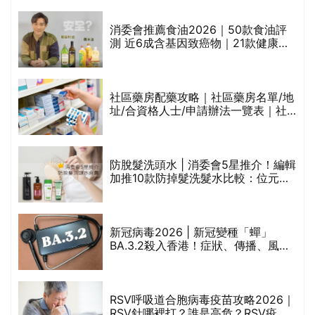
通過消委會標準
消委會推薦食油2026｜50款食油評
測 近6成含基因致癌物｜21款健康煮
食油總評達5星滿分名單(初榨橄欖油/
橄欖油/牛油果油/米糠油/芥花籽油/花
生油等)
巾
社區藥房配藥攻略｜社區藥房名單/地
址/合資格人士/申請辦法一覽表｜社
區藥房是甚麼？可以申請藥物資助計
劃？（持續更新）
防脫髮洗頭水 | 消委會5星推介！編輯
的
加推10款防掉髮洗髮水比較：位元
甲
堂、呂、PANTOGAR、純素有機、咖
啡因洗髮水
新冠病毒2026 | 新冠變種「蟬」
BA.3.2殺入香港！症狀、傳播、風險
禁
與預防方法一文睇
RSV呼吸道合胞病毒疫苗攻略2026｜
院
RSV針哪裡打？誰是高危？RSV疫苗