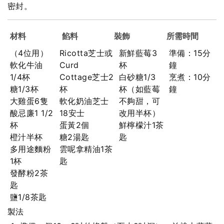
密封。
材料
餡料
裝飾
所需時間
（4位用）
Ricotta芝士或
新鮮藍莓3
準備：15分
軟化牛油
Curd
杯
鐘
1/4杯
Cottage芝士2
白砂糖1/3
烹煮：10分
糖1/3杯
杯
杯（如藍莓
鐘
大雞蛋6隻
軟化奶油芝士
不夠甜，可
酸忌廉1 1/2
18安士
改用半杯）
杯
蛋黃2個
鮮檸檬汁1茶
橙汁半杯
糖2湯匙
匙
多用途麵粉
雲呢拿精油1茶
1杯
匙
發酵粉2茶
匙
鹽1/8茶匙
製法