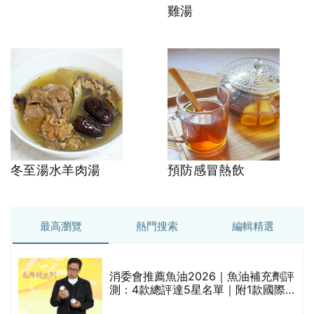
雞湯
冬至湯水羊肉湯
預防感冒熱飲
最高瀏覽
熱門搜索
編輯精選
消委會推薦魚油2026｜魚油補充劑評
測：4款總評達5星名單｜附1款國際
魚油標準5星認證 針對2毒物測試 均