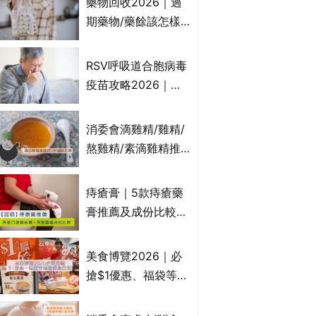
藥物回收2026｜過
受關注成分？｜必知
期藥物/藥餘該怎樣
3大選購留意事項
處理？全港藥品回收
地點一覽｜屈臣氏、
RSV呼吸道合胞病毒
萬寧、首衛、綠領行
疫苗攻略2026｜
動等
RSV針哪裡打？誰是
高危？RSV疫苗價錢
消委會滴雞精/雞精/
比較、打針後反應處
熬雞精/素滴雞精推
理/長者醫療券資助
薦｜比較15款雞精 1
款含致癌物 9款總評
痔瘡膏｜5款痔瘡藥
達5星滿分名單 屈臣
膏推薦及成份比較
氏、老協珍、余仁
+痔瘡口服藥推薦！
生、樂道有上榜！
有效紓緩痔瘡疼痛痕
美食博覽2026｜必
癢｜附痔瘡成因及病
搶$1優惠、福袋等精
徵
選飲食優惠合集｜附
日期、官網及門票詳