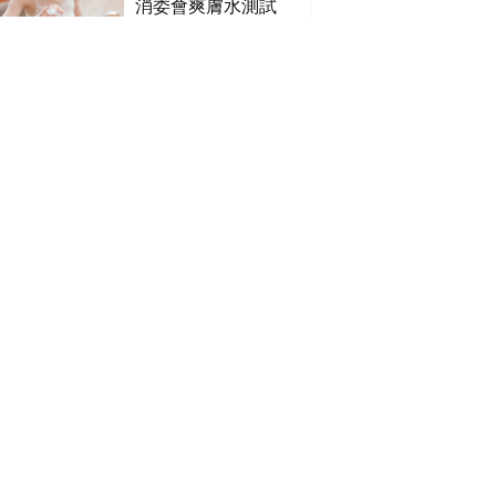
消委會爽膚水測試
情｜持續更新
2026｜推介13款總
評獲5星：
Cetaphil、The
BB成長趕不上生長
Ordinary、
線？一方法可3個月
CAUDALIE等｜9款
高3cm*？營養師：
爽膚水檢出致敏香料
懂得把握1歲起「長
濕疹藥膏推薦 | 止痕
高黃金期」
止癢濕疹膏邊隻好？
10款無類固醇濕疹藥
膏/濕疹膏 嬰兒BB濕
除疤膏推薦 | 淡化傷
疹皮膚適用！紓緩防
口/手術開刀/剖腹生
敏潤膚cream推介
產疤痕 5款好用除疤
(附外用類固醇成份
藥膏/除疤筆/除疤貼
灰甲藥推薦2026 |
一覽)
比較（消委會教揀選
灰指甲會傳染？6款
貼士+醫生拆解去疤
治療灰指甲外塗藥
原理）
膏/抗甲癬油劑的功