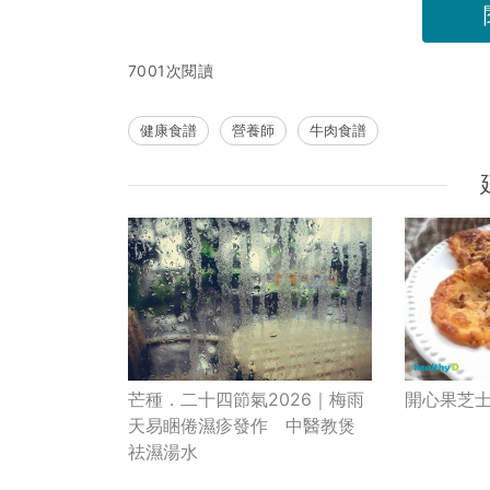
7001次閱讀
健康食譜
營養師
牛肉食譜
芒種．二十四節氣2026｜梅雨
開心果芝
天易睏倦濕疹發作 中醫教煲
祛濕湯水