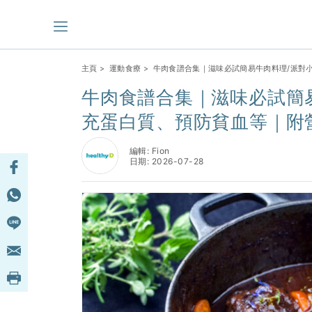
主頁
>
運動食療
> 牛肉食譜合集｜滋味必試簡易牛肉料理/派對小
牛肉食譜合集｜滋味必試簡易
充蛋白質、預防貧血等｜附營
編輯: Fion
日期: 2026-07-28