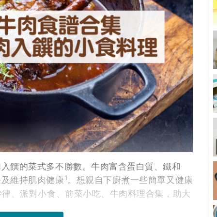
肉入饌的菜式多不勝數。牛肉富含蛋白質、鐵和
1
長及維持肌肉健康
。想親自下廚煮一些簡單又健康
沙律、派對小食、前菜小吃、牛肉料理合集，助大