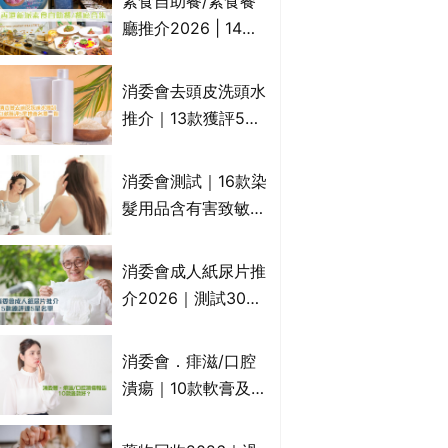
素食自助餐/素食餐
一文睇
廳推介2026 | 14間
香港新派法式/西式/
中式/印度/東南亞/港
消委會去頭皮洗頭水
式/Fusion素食齋菜
推介｜13款獲評5星
必試:樂園素食、無肉
推薦：施巴、
食、素年(持續更新)
KLORANE、沙宣、
消委會測試｜16款染
呂、LUX等上榜｜4
髮用品含有害致敏物
款含歐盟禁用成分吡
9款獲5星滿分推
硫鎓鋅！
介!50惠、Return回
消委會成人紙尿片推
本、Furnte、Rerise
介2026｜測試30款
紙尿片、紙尿褲、尿
滲墊防漏表現/回滲/
消委會．痱滋/口腔
化學物質檢測等｜5
潰瘍｜10款軟膏及啫
款總評達5星名單
喱凝膠邊款好？哪款
屬處方藥物？有哪些