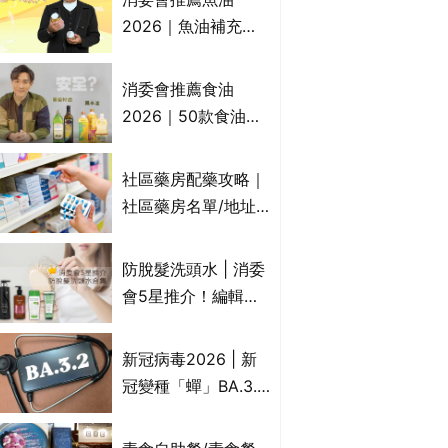
2026｜魚油補充劑
評測：4款總評達5星
名單｜附1款國際魚
消委會推薦食油
油標準5星認證 針對
2026｜50款食油評
2毒物測試 均通過
測 近6成含基因致癌
消委會標準
物｜21款健康煮食油
社區藥房配藥攻略｜
總評達5星滿分名單
社區藥房名單/地址/
(初榨橄欖油/橄欖油/
合資格人士/申請辦
牛油果油/米糠油/芥
法一覽表｜社區藥房
防脫髮洗頭水 | 消委
花籽油/花生油等)
是甚麼？可以申請藥
會5星推介！編輯加
物資助計劃？（持續
推10款防掉髮洗髮水
更新）
比較：位元堂、呂、
新冠病毒2026 | 新
PANTOGAR、純素
冠變種「蟬」BA.3.2
有機、咖啡因洗髮水
殺入香港！症狀、傳
播、風險與預防方法