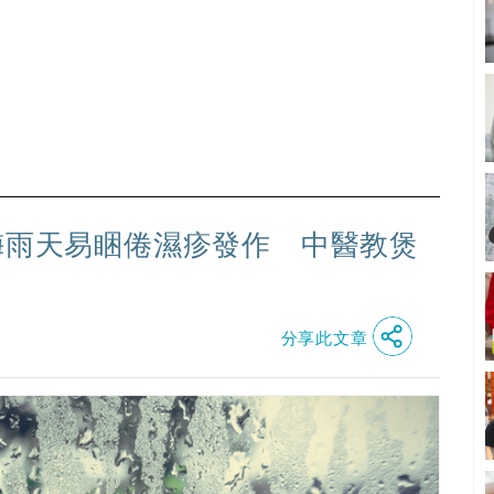
梅雨天易睏倦濕疹發作 中醫教煲
分享此文章