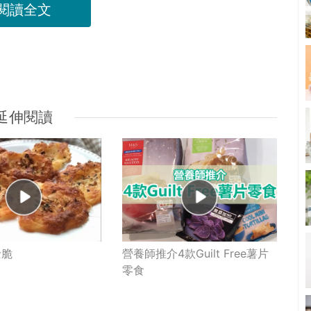
閱讀全文
延伸閱讀
士脆
營養師推介4款Guilt Free薯片
零食