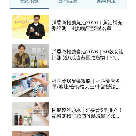
最高瀏覽
熱門搜索
編輯精選
刀/
消委會推薦魚油2026｜魚油補充
/
劑評測：4款總評達5星名單｜附1
揀
款國際魚油標準5星認證 針對2毒
物測試 均通過消委會標準
消委會推薦食油2026｜50款食油
抗
評測 近6成含基因致癌物｜21款
霉
健康煮食油總評達5星滿分名單
(初榨橄欖油/橄欖油/牛油果油/米
糠油/芥花籽油/花生油等)
滿
社區藥房配藥攻略｜社區藥房名
ks
單/地址/合資格人士/申請辦法一
款含
覽表｜社區藥房是甚麼？可以申
請藥物資助計劃？（持續更新）
扇仔
防脫髮洗頭水 | 消委會5星推介！
編輯加推10款防掉髮洗髮水比
等
較：位元堂、呂、PANTOGAR、
純素有機、咖啡因洗髮水