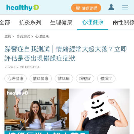
健康網購
心理健康
全部
抗炎系列
生理健康
兩性關
主頁
>
自我測試
> 心理健康
躁鬱症自我測試 | 情緒經常大起大落？立即
評估是否出現鬱躁症症狀
2024-02-28 08:54:04
心理健康
情緒健康
情緒病
躁鬱症
鬱躁症