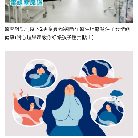
醫學雜誌刊疫下2男童異物塞體內 醫生呼籲關注子女情緒
健康(附心理學家教你紓緩孩子壓力貼士)