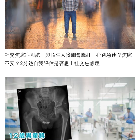
社交焦慮症測試 | 與陌生人接觸會臉紅、心跳急速？焦慮
不安？2分鐘自我評估是否患上社交焦慮症