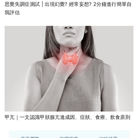
思覺失調症測試 | 出現幻覺? 經常妄想? 2分鐘進行簡單自
我評估
甲亢｜一文認識甲狀腺亢進成因、症狀、食療、飲食原則