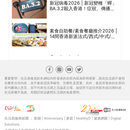
款精
新冠病毒2026 | 新冠變種「蟬」
評
BA.3.2殺入香港！症狀、傳播、
風險與預防方法一文睇
想減
素食自助餐/素食餐廳推介2026 |
不良
14間香港新派法式/西式/中式/印
E減
度/東南亞/港式/Fusion素食齋菜
必試:樂園素食、無肉食、素年(持
續更新)
重要聲明：生活易會員於本網站內所發表的全部內容為即時更新，因此生活易不會預
先審查任何內容，並不會保證其準確性、完整性及質量。此外，會員所發表的全部內
容均屬個人意見，並不代表生活易之言論及立場。如從而引起任何損失或法律糾紛，
生活易概不負責。有關詳情請參閱生活易的免責聲明。
生活易服務範圍 ：
新婚
|
Anniversary
|
家庭
|
healthyD
|
健康網購
|
Digital
Solutions