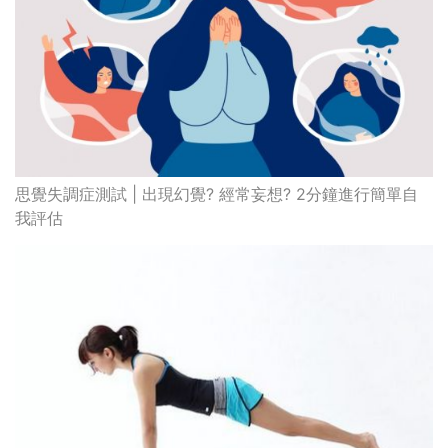
思覺失調症測試 | 出現幻覺? 經常妄想? 2分鐘進行簡單自
我評估