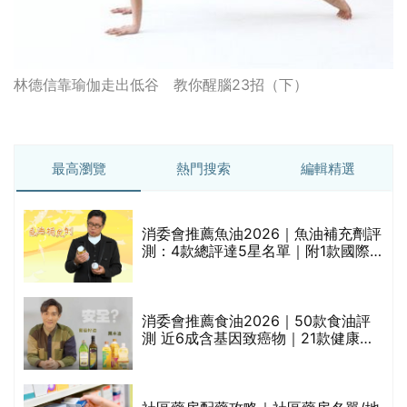
林德信靠瑜伽走出低谷 教你醒腦23招（下）
最高瀏覽
熱門搜索
編輯精選
消委會推薦魚油2026｜魚油補充劑評
的
測：4款總評達5星名單｜附1款國際
甲
魚油標準5星認證 針對2毒物測試 均
通過消委會標準
消委會推薦食油2026｜50款食油評
測 近6成含基因致癌物｜21款健康煮
食油總評達5星滿分名單(初榨橄欖油/
橄欖油/牛油果油/米糠油/芥花籽油/花
生油等)