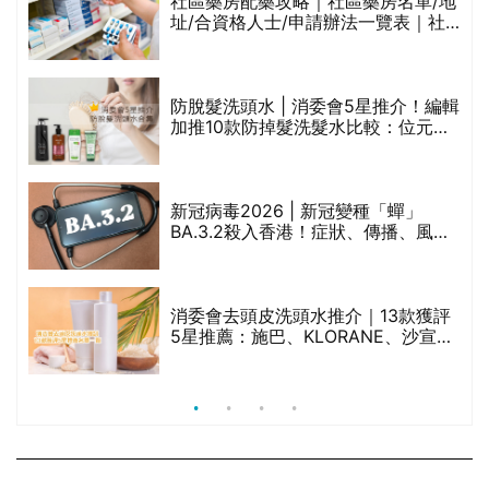
評
社區藥房配藥攻略｜社區藥房名單/地
址/合資格人士/申請辦法一覽表｜社
區藥房是甚麼？可以申請藥物資助計
劃？（持續更新）
防脫髮洗頭水 | 消委會5星推介！編輯
加推10款防掉髮洗髮水比較：位元
禁
堂、呂、PANTOGAR、純素有機、咖
啡因洗髮水
新冠病毒2026 | 新冠變種「蟬」
BA.3.2殺入香港！症狀、傳播、風險
與預防方法一文睇
腩
消委會去頭皮洗頭水推介｜13款獲評
5星推薦：施巴、KLORANE、沙宣、
呂、LUX等上榜｜4款含歐盟禁用成分
吡硫鎓鋅！