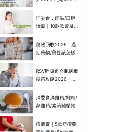
紙尿片、紙尿褲、尿
滲墊防漏表現/回滲/
消委會．痱滋/口腔
化學物質檢測等｜5
潰瘍｜10款軟膏及啫
款總評達5星名單
喱凝膠邊款好？哪款
屬處方藥物？有哪些
藥物回收2026｜過
受關注成分？｜必知
期藥物/藥餘該怎樣
3大選購留意事項
處理？全港藥品回收
地點一覽｜屈臣氏、
RSV呼吸道合胞病毒
萬寧、首衛、綠領行
疫苗攻略2026｜
動等
RSV針哪裡打？誰是
高危？RSV疫苗價錢
消委會滴雞精/雞精/
比較、打針後反應處
熬雞精/素滴雞精推
理/長者醫療券資助
薦｜比較15款雞精 1
款含致癌物 9款總評
痔瘡膏｜5款痔瘡藥
達5星滿分名單 屈臣