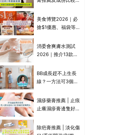
膏推薦及成份比較
氏、老協珍、余仁
+痔瘡口服藥推薦！
生、樂道有上榜！
有效紓緩痔瘡疼痛痕
美食博覽2026｜必
癢｜附痔瘡成因及病
搶$1優惠、福袋等精
徵
選飲食優惠合集｜附
日期、官網及門票詳
消委會爽膚水測試
情｜持續更新
2026｜推介13款總
評獲5星：
Cetaphil、The
BB成長趕不上生長
Ordinary、
線？一方法可3個月
CAUDALIE等｜9款
高3cm*？營養師：
爽膚水檢出致敏香料
懂得把握1歲起「長
濕疹藥膏推薦 | 止痕
高黃金期」
止癢濕疹膏邊隻好？
10款無類固醇濕疹藥
膏/濕疹膏 嬰兒BB濕
除疤膏推薦 | 淡化傷
疹皮膚適用！紓緩防