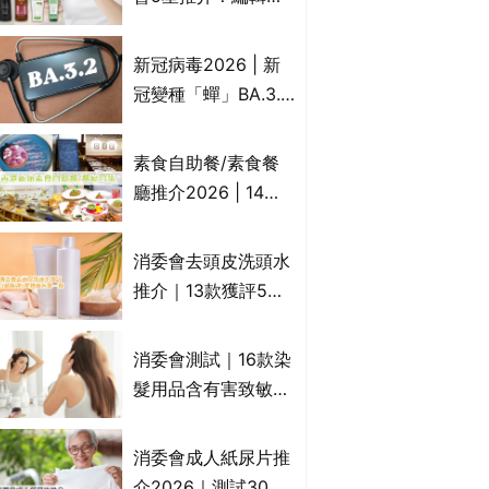
物資助計劃？（持續
推10款防掉髮洗髮水
更新）
比較：位元堂、呂、
新冠病毒2026 | 新
PANTOGAR、純素
冠變種「蟬」BA.3.2
有機、咖啡因洗髮水
殺入香港！症狀、傳
播、風險與預防方法
素食自助餐/素食餐
一文睇
廳推介2026 | 14間
香港新派法式/西式/
中式/印度/東南亞/港
消委會去頭皮洗頭水
式/Fusion素食齋菜
推介｜13款獲評5星
必試:樂園素食、無肉
推薦：施巴、
食、素年(持續更新)
KLORANE、沙宣、
消委會測試｜16款染
呂、LUX等上榜｜4
髮用品含有害致敏物
款含歐盟禁用成分吡
9款獲5星滿分推
硫鎓鋅！
介!50惠、Return回
消委會成人紙尿片推
本、Furnte、Rerise
介2026｜測試30款