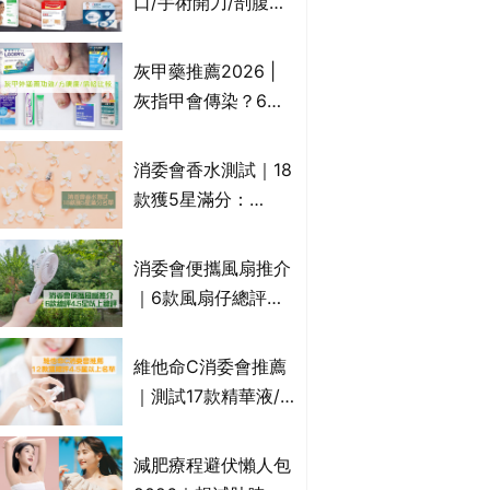
口/手術開刀/剖腹生
敏潤膚cream推介
產疤痕 5款好用除疤
(附外用類固醇成份
藥膏/除疤筆/除疤貼
灰甲藥推薦2026 |
一覽)
比較（消委會教揀選
灰指甲會傳染？6款
貼士+醫生拆解去疤
治療灰指甲外塗藥
原理）
膏/抗甲癬油劑的功
消委會香水測試｜18
效/價格比較：羅霉
款獲5星滿分：
樂(樂指利)/恢甲清/
GIORGIO
愛甲妥
ARMANI、Marks &
消委會便攜風扇推介
Spencer、CHANEL
｜6款風扇仔總評達
等｜2款含歐盟禁用
4.5星名單：無印良
物質 或干擾內分泌
品 MUJI、
維他命C消委會推薦
Francfranc、
｜測試17款精華液/
BRUNO等
美容液護膚品 12款
獲總評4.5星以上
減肥療程避伏懶人包
The Ordinary、