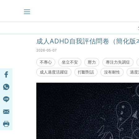
主頁
>
自我測試
> 心理健康
成人ADHD自我評估問卷（簡化版
2026-05-07
不專心
坐立不安
壓力
專注力失調症
成人過度活躍症
打斷對話
沒有耐性
過度