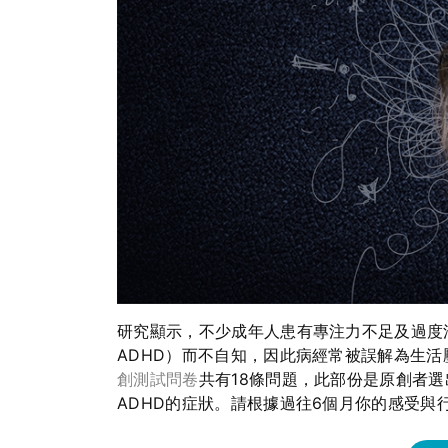
研究顯示，不少成年人患有專注力不足及過度活躍症（Atten
ADHD）而不自知，因此病經常被誤解為生
創測試問卷
共有18條問題，此部份是原創者
ADHD的症狀。請根據過往6個月你的感受與