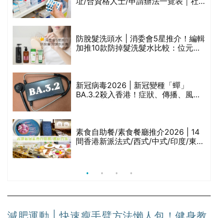
址/合資格人士/申請辦法一覽表｜社
禁
區藥房是甚麼？可以申請藥物資助計
劃？（持續更新）
評
防脫髮洗頭水 | 消委會5星推介！編輯
加推10款防掉髮洗髮水比較：位元
堂、呂、PANTOGAR、純素有機、咖
啡因洗髮水
新冠病毒2026 | 新冠變種「蟬」
BA.3.2殺入香港！症狀、傳播、風險
與預防方法一文睇
腩
素食自助餐/素食餐廳推介2026 | 14
間香港新派法式/西式/中式/印度/東南
亞/港式/Fusion素食齋菜必試:樂園素
食、無肉食、素年(持續更新)
減肥運動 | 快速瘦手臂方法懶人包！健身教