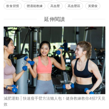
飲食習慣
體適能教練
高血壓
高血壓區
黃榮俊
延伸閱讀
減肥運動 | 快速瘦手臂方法懶人包！健身教練教你4招7天見
效