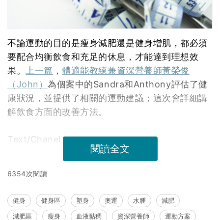
不論運動的目的是瘦身減肥還是健身增肌，都必須
要配合均衡飲食和充足的休息，才能達到理想效
果。
上一篇
，
體適能教練兼資深營養師黃榮俊
（John）
為個案中的Sandra和Anthony評估了健
康狀況，並提供了相關的運動建議；這次會詳細講
解飲食方面的改善方法。
Text/Chanel
閱讀全文
6354次閱讀
健身
健身區
塑身
奧運
水腫
減肥
減肥區
瘦身
血液黏稠
資深營養師
運動方案