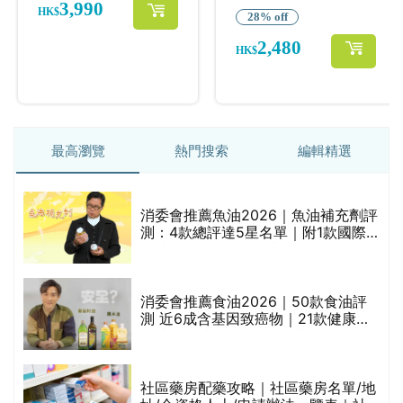
最高瀏覽
熱門搜索
編輯精選
消委會推薦魚油2026｜魚油補充劑評
測：4款總評達5星名單｜附1款國際
魚油標準5星認證 針對2毒物測試 均
通過消委會標準
消委會推薦食油2026｜50款食油評
的
測 近6成含基因致癌物｜21款健康煮
甲
食油總評達5星滿分名單(初榨橄欖油/
橄欖油/牛油果油/米糠油/芥花籽油/花
生油等)
社區藥房配藥攻略｜社區藥房名單/地