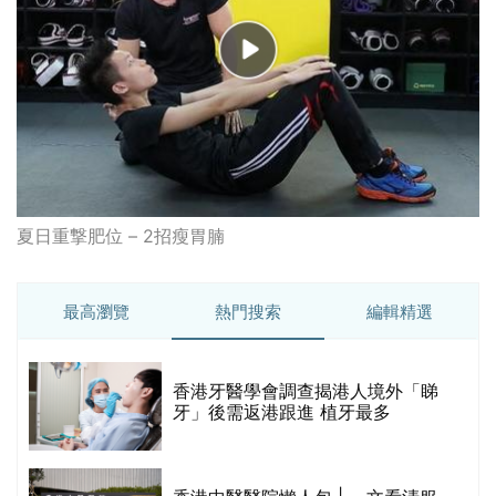
最高瀏覽
熱門搜索
編輯精選
破
香港牙醫學會調查揭港人境外「睇
保
牙」後需返港跟進 植牙最多
香港中醫醫院懶人包 | 一文看清服
務、收費、減免優惠、交通地址等
(附預約連結+更多中醫診所資訊)
【醫美新里程】由一間不足千呎美容
院到主板上市！專訪 perFACE 創辦
人符芷晴：逆巿擴張，以人為本構建
醫美版圖
林宥嘉腸躁症(腸易激/玻璃肚) | 醫生
的
拆解FODMAP飲食原則「1習慣不改
甲
變，服藥難根治」