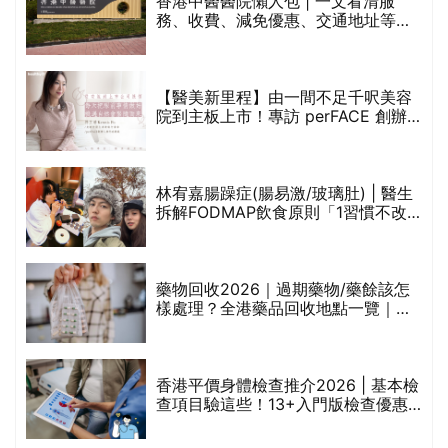
折
藥物回收2026｜過期藥物/藥餘該怎
樣處理？全港藥品回收地點一覽｜屈
臣氏、萬寧、首衛、綠領行動等
香港平價身體檢查推介2026 | 基本檢
查項目驗這些！13+入門版檢查優惠
組合$550起
重要聲明：生活易會員於本網站內所發表的全部內容為即時更新，因此生活易不會預
先審查任何內容，並不會保證其準確性、完整性及質量。此外，會員所發表的全部內
容均屬個人意見，並不代表生活易之言論及立場。如從而引起任何損失或法律糾紛，
生活易概不負責。有關詳情請參閱生活易的免責聲明。
生活易服務範圍 ：
新婚
|
Anniversary
|
家庭
|
healthyD
|
健康網購
|
Digital
Solutions