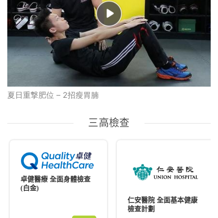
夏日重撃肥位 – 2招瘦胃腩