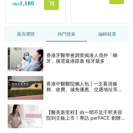
最高瀏覽
熱門搜索
編輯精選
破
香港牙醫學會調查揭港人境外「睇
保
牙」後需返港跟進 植牙最多
香港中醫醫院懶人包 | 一文看清服
務、收費、減免優惠、交通地址等
(附預約連結+更多中醫診所資訊)
【醫美新里程】由一間不足千呎美容
院到主板上市！專訪 perFACE 創辦
人符芷晴：逆巿擴張，以人為本構建
醫美版圖