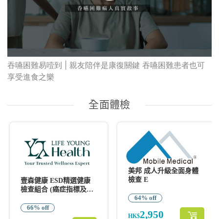
吞嚥困難易噎到 | 親友陪伴是康復關鍵 吞嚥困難患者也可
享受進食之樂