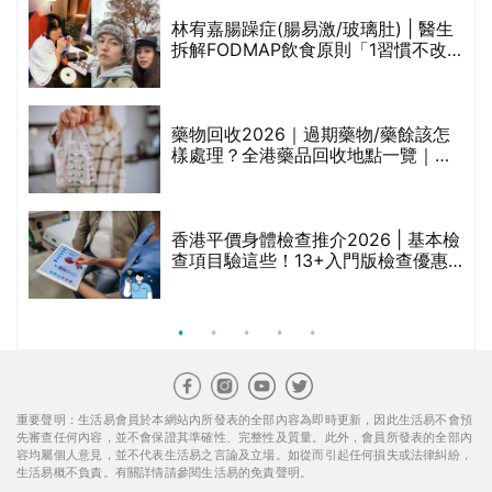
林宥嘉腸躁症(腸易激/玻璃肚) | 醫生
的
拆解FODMAP飲食原則「1習慣不改
甲
變，服藥難根治」
折
藥物回收2026｜過期藥物/藥餘該怎
樣處理？全港藥品回收地點一覽｜屈
臣氏、萬寧、首衛、綠領行動等
香港平價身體檢查推介2026 | 基本檢
查項目驗這些！13+入門版檢查優惠
組合$550起
重要聲明：生活易會員於本網站內所發表的全部內容為即時更新，因此生活易不會預
先審查任何內容，並不會保證其準確性、完整性及質量。此外，會員所發表的全部內
容均屬個人意見，並不代表生活易之言論及立場。如從而引起任何損失或法律糾紛，
生活易概不負責。有關詳情請參閱生活易的免責聲明。