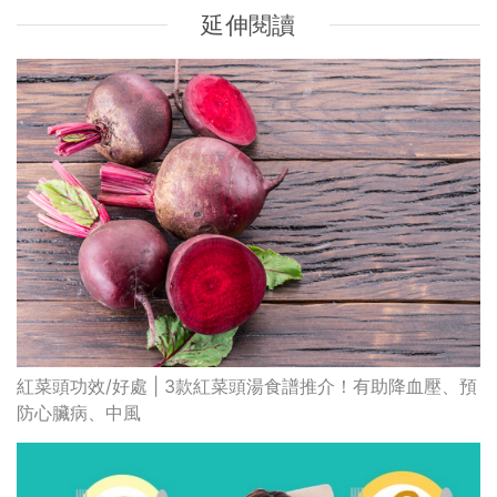
延伸閱讀
紅菜頭功效/好處 | 3款紅菜頭湯食譜推介！有助降血壓、預
防心臟病、中風