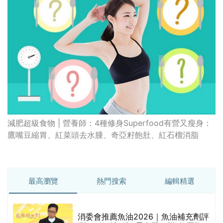
減肥超級食物 | 營養師：4種修身Superfood有營又瘦身：
鷹嘴豆縮胃、紅菜頭去水腫、奇亞籽飽肚、紅石榴消脂
最高瀏覽
熱門搜索
編輯精選
消委會推薦魚油2026｜魚油補充劑評