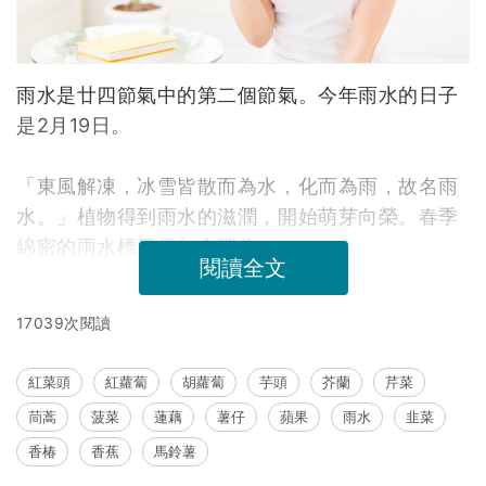
雨水是廿四節氣中的第二個節氣。今年雨水的日子
是2月19日。
「東風解凍，冰雪皆散而為水，化而為雨，故名雨
水。」植物得到雨水的滋潤，開始萌芽向榮。春季
綿密的雨水標示是年會豐收。
閱讀全文
17039次閱讀
紅菜頭
紅蘿蔔
胡蘿蔔
芋頭
芥蘭
芹菜
茼蒿
菠菜
蓮藕
薯仔
蘋果
雨水
韭菜
香椿
香蕉
馬鈴薯