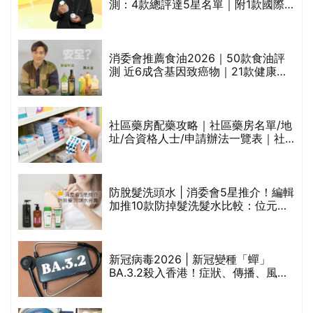
測：4款總評達5星名單｜附1款國際
魚油標準5星認證 針對2毒物測試 均
通過消委會標準
消委會推薦食油2026｜50款食油評
的
測 近6成含基因致癌物｜21款健康煮
甲
食油總評達5星滿分名單(初榨橄欖油/
橄欖油/牛油果油/米糠油/芥花籽油/花
生油等)
社區藥房配藥攻略｜社區藥房名單/地
址/合資格人士/申請辦法一覽表｜社
禁
區藥房是甚麼？可以申請藥物資助計
劃？（持續更新）
評
防脫髮洗頭水 | 消委會5星推介！編輯
加推10款防掉髮洗髮水比較：位元
堂、呂、PANTOGAR、純素有機、咖
啡因洗髮水
新冠病毒2026 | 新冠變種「蟬」
BA.3.2殺入香港！症狀、傳播、風險
與預防方法一文睇