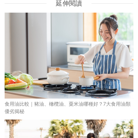
延伸閱讀
食用油比較｜豬油、橄欖油、粟米油哪種好？7大食用油類
優劣揭秘