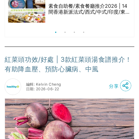
腩
素食自助餐/素食餐廳推介2026 | 14
間香港新派法式/西式/中式/印度/東南
亞/港式/Fusion素食齋菜必試:樂園素
食、無肉食、素年(持續更新)
紅菜頭功效/好處 | 3款紅菜頭湯食譜推介！
有助降血壓、預防心臟病、中風
編輯: Kelvin Cheng
分享
日期: 2026-06-22