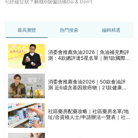
可紓緩症狀？解構6個偏頭痛Do & Don't
最高瀏覽
熱門搜索
編輯精選
消委會推薦魚油2026｜魚油補充劑評
測：4款總評達5星名單｜附1款國際
魚油標準5星認證 針對2毒物測試 均
通過消委會標準
消委會推薦食油2026｜50款食油評
的
測 近6成含基因致癌物｜21款健康煮
甲
食油總評達5星滿分名單(初榨橄欖油/
橄欖油/牛油果油/米糠油/芥花籽油/花
生油等)
社區藥房配藥攻略｜社區藥房名單/地
址/合資格人士/申請辦法一覽表｜社
禁
區藥房是甚麼？可以申請藥物資助計
劃？（持續更新）