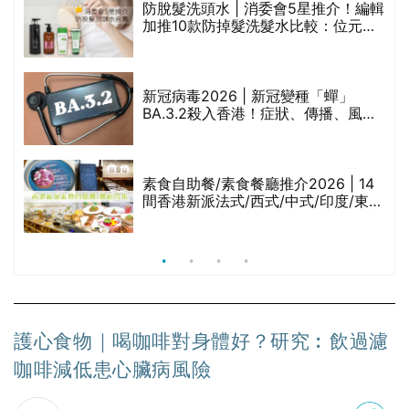
評
防脫髮洗頭水 | 消委會5星推介！編輯
加推10款防掉髮洗髮水比較：位元
堂、呂、PANTOGAR、純素有機、咖
啡因洗髮水
新冠病毒2026 | 新冠變種「蟬」
BA.3.2殺入香港！症狀、傳播、風險
與預防方法一文睇
腩
素食自助餐/素食餐廳推介2026 | 14
間香港新派法式/西式/中式/印度/東南
亞/港式/Fusion素食齋菜必試:樂園素
食、無肉食、素年(持續更新)
護心食物｜喝咖啡對身體好？研究︰飲過濾
咖啡減低患心臟病風險