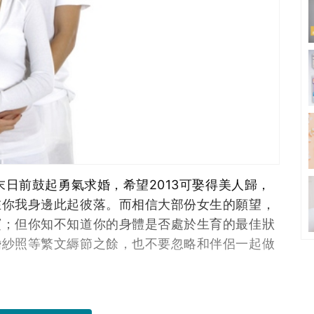
末日前鼓起勇氣求婚，希望2013可娶得美人歸，
在你我身邊此起彼落。而相信大部份女生的願望，
寶；但你知不知道你的身體是否處於生育的最佳狀
婚紗照等繁文縟節之餘，也不要忽略和伴侶一起做