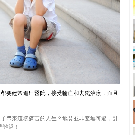
生都要經常進出醫院，接受輸血和去鐵治療，而且
孩子帶來這樣痛苦的人生？地貧並非避無可避，計
錯難返！