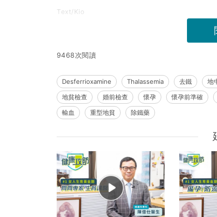
Text/Kio
9468次閱讀
Desferrioxamine
Thalassemia
去鐵
地
地貧檢查
婚前檢查
懷孕
懷孕前準確
輸血
重型地貧
除鐵藥