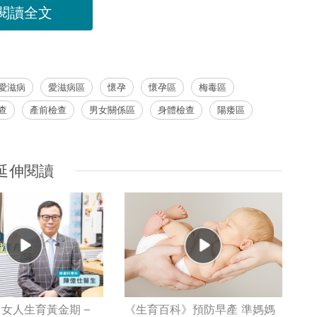
閱讀全文
愛滋病
愛滋病區
懷孕
懷孕區
梅毒區
查
產前檢查
男女關係區
身體檢查
陽痿區
延伸閱讀
女人生育黃金期 –
《生育百科》預防早產 準媽媽