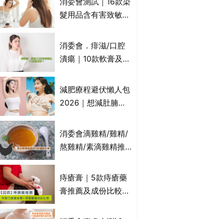
消委會測試｜16款染
萬寧、首衛、綠領行
髮用品含有害致敏物
動等
9款獲5星滿分推
介!50惠、Return回
消委會．痱滋/口腔
本、Furnte、Rerise
潰瘍｜10款軟膏及啫
喱凝膠邊款好？哪款
屬處方藥物？有哪些
減肥療程避伏懶人包
受關注成分？｜必知
2026｜想減肚腩但
3大選購留意事項
怕中伏？ALYSSA
VS不良黑店5大手法
消委會滴雞精/雞精/
對比｜SLIMTONE減
熬雞精/素滴雞精推
肥療程效果如何？
薦｜比較15款雞精 1
款含致癌物 9款總評
痔瘡膏｜5款痔瘡藥
達5星滿分名單 屈臣
膏推薦及成份比較
氏、老協珍、余仁
+痔瘡口服藥推薦！
生、樂道有上榜！
有效紓緩痔瘡疼痛痕