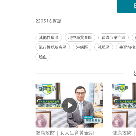
22051次閱讀
其他性病區
地中海貧血區
多囊卵巢症區
流行性腮腺炎區
淋病區
減肥區
生育前檢
驗血
健康攻防｜女人生育黃金期 -
健康攻防｜