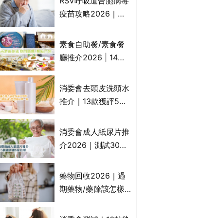
RSV呼吸道合胞病毒
一文睇
疫苗攻略2026｜
RSV針哪裡打？誰是
高危？RSV疫苗價錢
素食自助餐/素食餐
比較、打針後反應處
廳推介2026 | 14間
理/長者醫療券資助
香港新派法式/西式/
中式/印度/東南亞/港
消委會去頭皮洗頭水
式/Fusion素食齋菜
推介｜13款獲評5星
必試:樂園素食、無肉
推薦：施巴、
食、素年(持續更新)
KLORANE、沙宣、
消委會成人紙尿片推
呂、LUX等上榜｜4
介2026｜測試30款
款含歐盟禁用成分吡
紙尿片、紙尿褲、尿
硫鎓鋅！
滲墊防漏表現/回滲/
藥物回收2026｜過
化學物質檢測等｜5
期藥物/藥餘該怎樣
款總評達5星名單
處理？全港藥品回收
地點一覽｜屈臣氏、