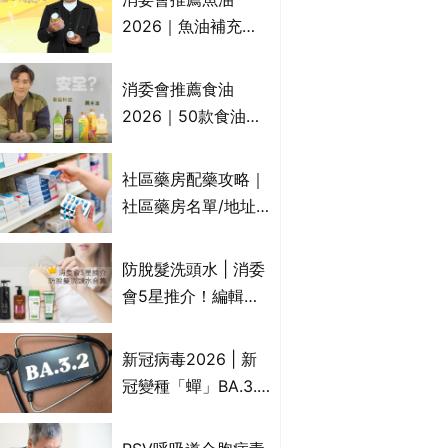
2026｜魚油補充劑
評測：4款總評達5星
名單｜附1款國際魚
消委會推薦食油
油標準5星認證 針對
2026｜50款食油評
2毒物測試 均通過
測 近6成含基因致癌
消委會標準
物｜21款健康煮食油
社區藥房配藥攻略｜
總評達5星滿分名單
社區藥房名單/地址/
(初榨橄欖油/橄欖油/
合資格人士/申請辦
牛油果油/米糠油/芥
法一覽表｜社區藥房
防脫髮洗頭水 | 消委
花籽油/花生油等)
是甚麼？可以申請藥
會5星推介！編輯加
物資助計劃？（持續
推10款防掉髮洗髮水
更新）
比較：位元堂、呂、
新冠病毒2026 | 新
PANTOGAR、純素
冠變種「蟬」BA.3.2
有機、咖啡因洗髮水
殺入香港！症狀、傳
播、風險與預防方法