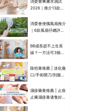
消委會爽膚水測試
癢｜附痔瘡成因及病
2026｜推介13款總
徵
評獲5星：
Cetaphil、The
消委會便攜風扇推介
Ordinary、
｜6款風扇仔總評達
CAUDALIE等｜9款
4.5星名單：無印良
爽膚水檢出致敏香料
品 MUJI、
BB成長趕不上生長
Francfranc、
線？一方法可3個月
BRUNO等
高3cm*？營養師：
懂得把握1歲起「長
除疤膏推薦 | 淡化傷
高黃金期」
口/手術開刀/剖腹生
產疤痕 5款好用除疤
藥膏/除疤筆/除疤貼
濕疹藥膏推薦 | 止痕
比較（消委會教揀選
止癢濕疹膏邊隻好？
貼士+醫生拆解去疤
10款無類固醇濕疹藥
原理）
膏/濕疹膏 嬰兒BB濕