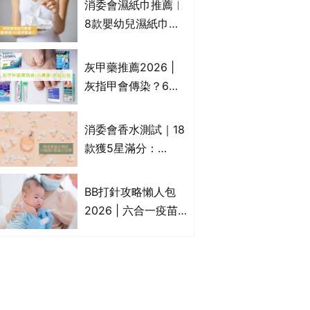
消委會濕紙巾推薦︱
疹皮膚適用！紓緩防
8款嬰幼兒濕紙巾獲
敏潤膚cream推介
滿分5星評級推介：
(附外用類固醇成份
屈臣氏watsons、強
灰甲藥推薦2026 |
一覽)
生Johnson's等｜測
灰指甲會傳染？6款
試揭1款樣本細菌含
治療灰指甲外塗藥
量超標近500倍
膏/抗甲癬油劑的功
消委會香水測試｜18
效/價格比較：羅霉
款獲5星滿分：
樂(樂指利)/恢甲清/
GIORGIO
愛甲妥
ARMANI、Marks &
BB打針攻略懶人包
Spencer、CHANEL
2026 | 六合一疫苗
等｜2款含歐盟禁用
哪裡打？BB打針時間
物質 或干擾內分泌
表/母嬰健康院嬰兒
打針/私家自費接種
嬰幼兒疫苗價錢比
較、BB打針後反應處