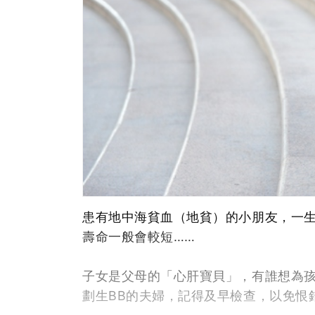
患有地中海貧血（地貧）的小朋友，一
壽命一般會較短……
子女是父母的「心肝寶貝」，有誰想為
劃生BB的夫婦，記得及早檢查，以免恨