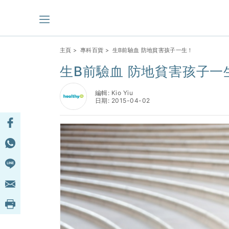
主頁
>
專科百貨
> 生B前驗血 防地貧害孩子一生！
生B前驗血 防地貧害孩子一
編輯: Kio Yiu
日期: 2015-04-02