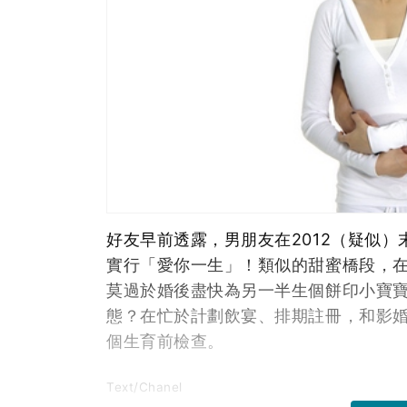
好友早前透露，男朋友在2012（疑似）
實行「愛你一生」！類似的甜蜜橋段，
莫過於婚後盡快為另一半生個餅印小寶
態？在忙於計劃飲宴、排期註冊，和影
個生育前檢查。
Text/Chanel