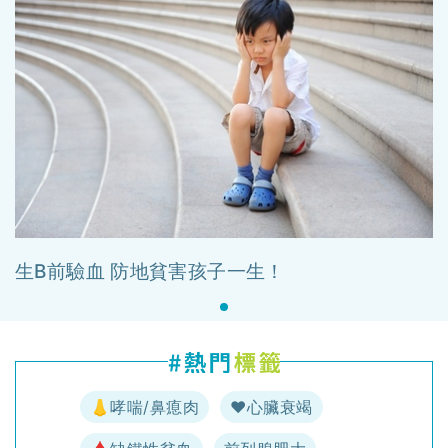
生B前驗血 防地貧害孩子一生！
👃哮喘/鼻瘜肉
♥️心臟衰竭