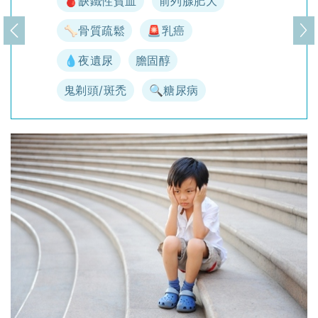
🩸缺鐵性貧血
前列腺肥大
🦴骨質疏鬆
🚨乳癌
上一頁
下
💧夜遺尿
膽固醇
鬼剃頭/斑禿
🔍糖尿病