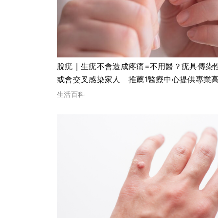
脫疣｜生疣不會造成疼痛=不用醫？疣具傳染
或會交叉感染家人 推薦1醫療中心提供專業
效脫疣服務
生活百科