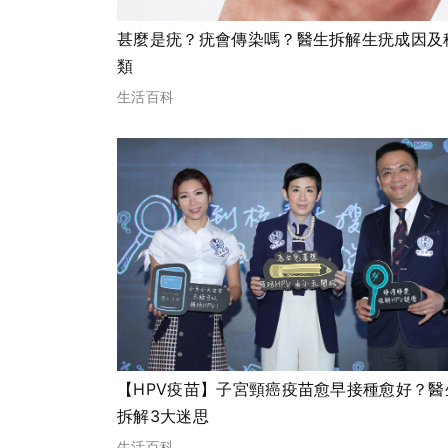
甚麼是疣？疣會傳染嗎？醫生拆解生疣成因及
類
生活百科
【HPV疫苗】子宮頸癌疫苗愈早接種愈好？醫
拆解3大迷思
生活百科