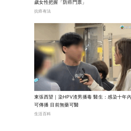
歲女性把握「防癌門票」
抗癌有法
東張西望｜染HPV渣男播毒 醫生：感染十年內仍
可傳播 目前無藥可醫
生活百科