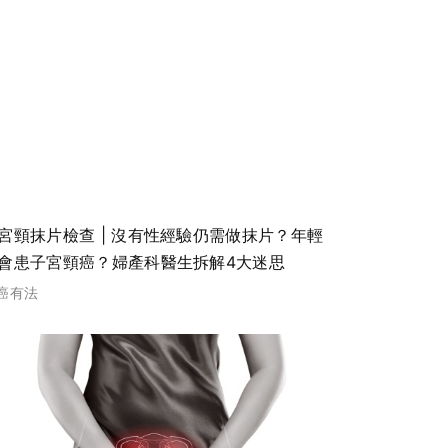
宮頸抹片檢查 | 沒有性經驗仍需做抹片？年輕
會患子宮頸癌？婦產科醫生拆解4大迷思
癌有法