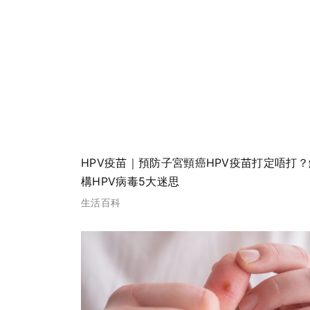
HPV疫苗｜預防子宮頸癌HPV疫苗打定唔打？
構HPV病毒5大迷思
生活百科