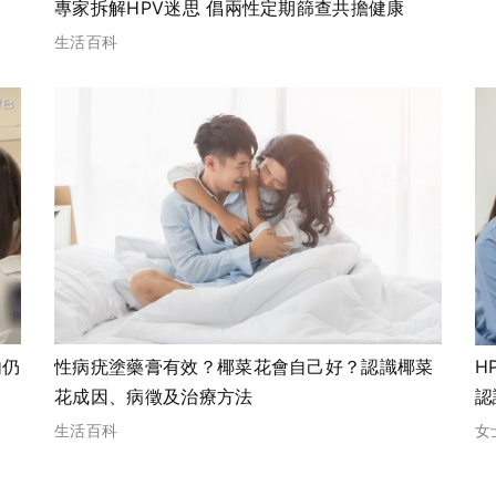
專家拆解HPV迷思 倡兩性定期篩查共擔健康
生活百科
性病疣塗藥膏有效？椰菜花會自己好？認識椰菜
H
花成因、病徵及治療方法
認
生活百科
女