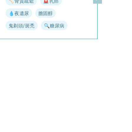
🦴骨質疏鬆
🚨乳癌
一頁
下一頁
💧夜遺尿
膽固醇
鬼剃頭/斑禿
🔍糖尿病