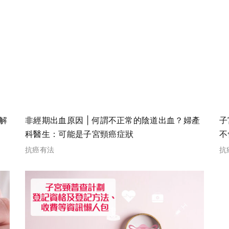
解
非經期出血原因 | 何謂不正常的陰道出血？婦產
子
科醫生：可能是子宮頸癌症狀
不
抗癌有法
抗