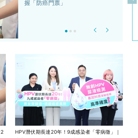
上
握「防癌門票」
Previous
Next
2
HPV潛伏期長達20年！9成感染者「零病徵」｜