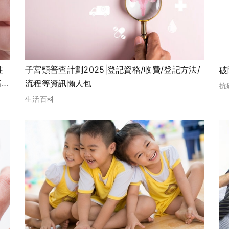
性
子宮頸普查計劃2025|登記資格/收費/登記方法/
破
高
流程等資訊懶人包
抗
生活百科