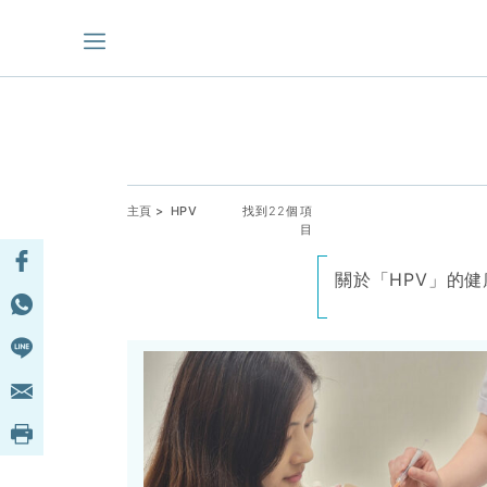
主頁
> HPV
找到22個項
目
關於「HPV」的