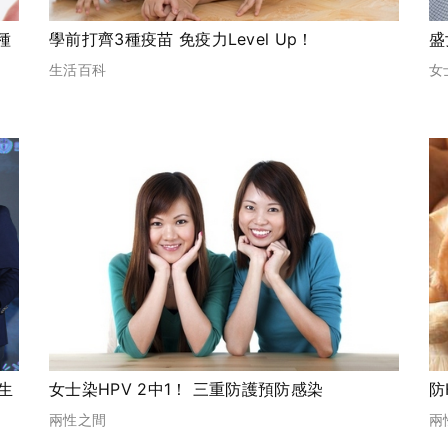
種
學前打齊3種疫苗 免疫力Level Up！
盛
生活百科
女
生
女士染HPV 2中1！ 三重防護預防感染
防
兩性之間
兩