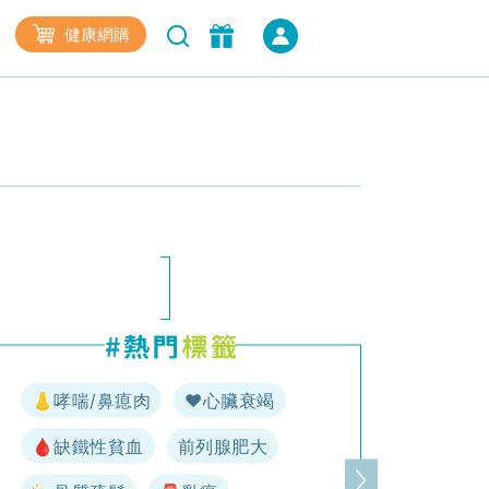
健康網購
👃哮喘/鼻瘜肉
♥️心臟衰竭
🩸缺鐵性貧血
前列腺肥大