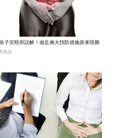
除子宮頸癌誤解！做足兩大預防措施原來唔難
癌有法