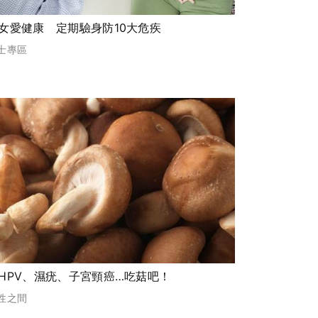
女愛健康 定期驗身防10大危疾
士專區
HPV、濕疣、子宮頸癌…吃菇吧！
性之間