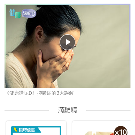
《健康講呢D》抑鬱症的3大誤解