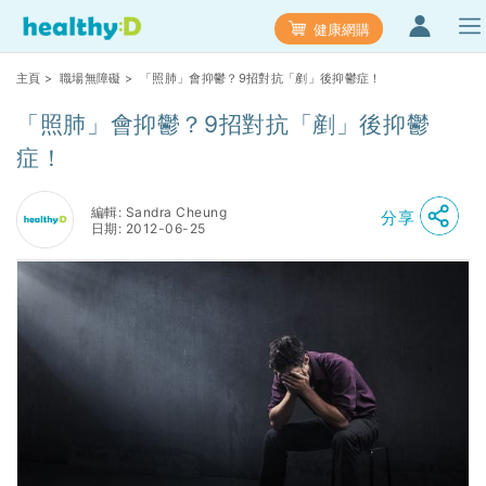
健康網購
主頁
>
職場無障礙
> 「照肺」會抑鬱？9招對抗「剷」後抑鬱症！
「照肺」會抑鬱？9招對抗「剷」後抑鬱
症！
編輯: Sandra Cheung
分享
日期: 2012-06-25