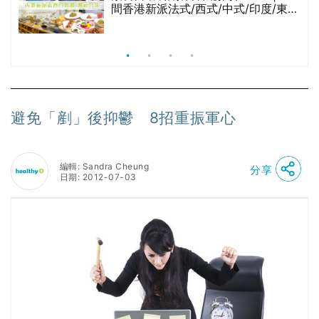
間香港新派法式/西式/中式/印度/東南
亞/港式/Fusion素食齋菜必試:樂園素
食、無肉食、素年(持續更新)
避免「剷」後抑鬱 8招重振軍心
編輯: Sandra Cheung
分享
日期: 2012-07-03