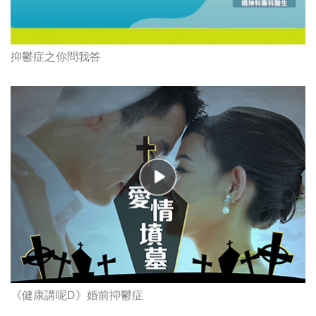
抑鬱症之你問我答
《健康講呢D》婚前抑鬱症