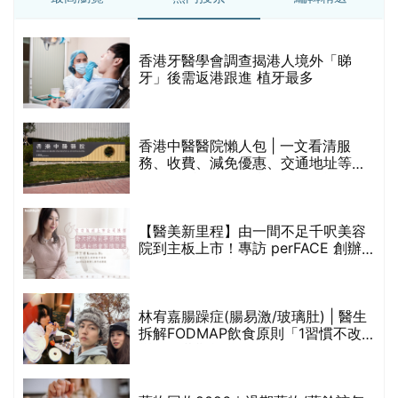
破
香港牙醫學會調查揭港人境外「睇
保
牙」後需返港跟進 植牙最多
香港中醫醫院懶人包 | 一文看清服
務、收費、減免優惠、交通地址等
(附預約連結+更多中醫診所資訊)
【醫美新里程】由一間不足千呎美容
院到主板上市！專訪 perFACE 創辦
人符芷晴：逆巿擴張，以人為本構建
醫美版圖
林宥嘉腸躁症(腸易激/玻璃肚) | 醫生
的
拆解FODMAP飲食原則「1習慣不改
甲
變，服藥難根治」