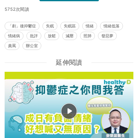
5752次閱讀
「剷」後抑鬱症
失眠
失眠區
情緒
情緒低落
情緒病
批評
放鬆
減壓
照肺
發惡夢
責罵
辦公室
延伸閱讀