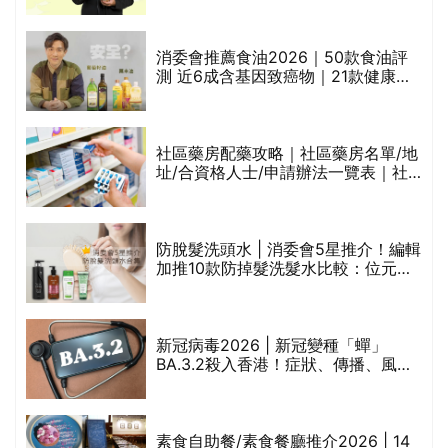
通過消委會標準
評
消委會推薦食油2026｜50款食油評
測 近6成含基因致癌物｜21款健康煮
食油總評達5星滿分名單(初榨橄欖油/
橄欖油/牛油果油/米糠油/芥花籽油/花
生油等)
社區藥房配藥攻略｜社區藥房名單/地
址/合資格人士/申請辦法一覽表｜社
禁
區藥房是甚麼？可以申請藥物資助計
劃？（持續更新）
防脫髮洗頭水 | 消委會5星推介！編輯
的
加推10款防掉髮洗髮水比較：位元
甲
堂、呂、PANTOGAR、純素有機、咖
啡因洗髮水
巾
新冠病毒2026 | 新冠變種「蟬」
BA.3.2殺入香港！症狀、傳播、風險
與預防方法一文睇
等
素食自助餐/素食餐廳推介2026 | 14