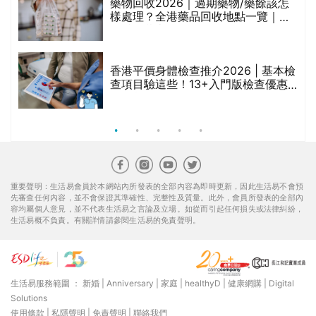
折
藥物回收2026｜過期藥物/藥餘該怎
樣處理？全港藥品回收地點一覽｜屈
臣氏、萬寧、首衛、綠領行動等
香港平價身體檢查推介2026 | 基本檢
查項目驗這些！13+入門版檢查優惠
組合$550起
重要聲明：生活易會員於本網站內所發表的全部內容為即時更新，因此生活易不會預
先審查任何內容，並不會保證其準確性、完整性及質量。此外，會員所發表的全部內
容均屬個人意見，並不代表生活易之言論及立場。如從而引起任何損失或法律糾紛，
生活易概不負責。有關詳情請參閱生活易的免責聲明。
生活易服務範圍 ：
新婚
|
Anniversary
|
家庭
|
healthyD
|
健康網購
|
Digital
Solutions
使用條款
|
私隱聲明
|
免責聲明
|
聯絡我們