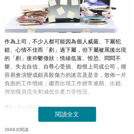
作為上司，不少人都可能因為個人威嚴、下屬犯
錯、心情不佳而「剷」過下屬，但下屬被罵後出現
的「剷」後抑鬱徵狀：情緒低落、惶恐、悶悶不
樂、失去自信、自尊心受損、怨恨上司或公司，很
容易會演變成頗具殺傷力的謠言及是非，散佈一片
負面的工作情緒；繼而出現工作經常逾期、出錯、
增加職員流失和減低生產力等情況。
撰文：
新生精神康復會
閱讀全文
2968次閱讀