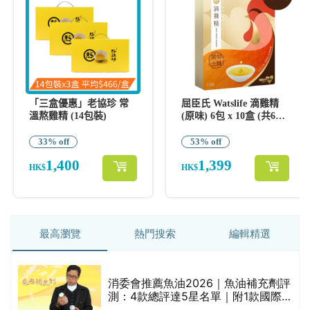
最高瀏覽
熱門搜索
編輯精選
消委會推薦魚油2026｜魚油補充劑評
測：4款總評達5星名單｜附1款國際
魚油標準5星認證 針對2毒物測試 均