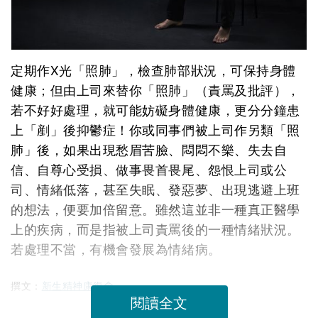
定期作X光「照肺」，檢查肺部狀況，可保持身體
健康；但由上司來替你「照肺」（責罵及批評），
若不好好處理，就可能妨礙身體健康，更分分鐘患
上「剷」後抑鬱症！你或同事們被上司作另類「照
肺」後，如果出現愁眉苦臉、悶悶不樂、失去自
信、自尊心受損、做事畏首畏尾、怨恨上司或公
司、情緒低落，甚至失眠、發惡夢、出現逃避上班
的想法，便要加倍留意。雖然這並非一種真正醫學
上的疾病，而是指被上司責罵後的一種情緒狀況。
若處理不當，有機會發展為情緒病。
撰文：
新生精神康復會
閱讀全文