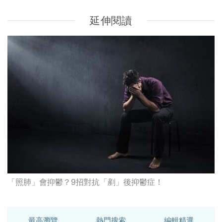
延伸閱讀
「照肺」會抑鬱？9招對抗「剷」後抑鬱症！
最高瀏覽
熱門搜索
編輯精選