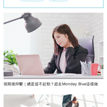
假期後抑鬱｜總是提不起勁？趕走Monday Blue這樣做