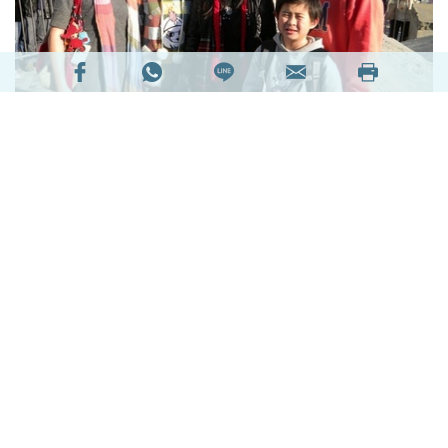
塞翁失馬 焉知非福 阮繼志