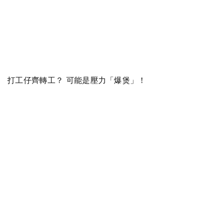
打工仔齊轉工？ 可能是壓力「爆煲」！