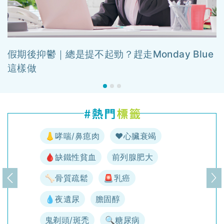
假期後抑鬱｜總是提不起勁？趕走Monday Blue
這樣做
👃哮喘/鼻瘜肉
♥️心臟衰竭
🩸缺鐵性貧血
前列腺肥大
🦴骨質疏鬆
🚨乳癌
上一頁
下
💧夜遺尿
膽固醇
鬼剃頭/斑禿
🔍糖尿病