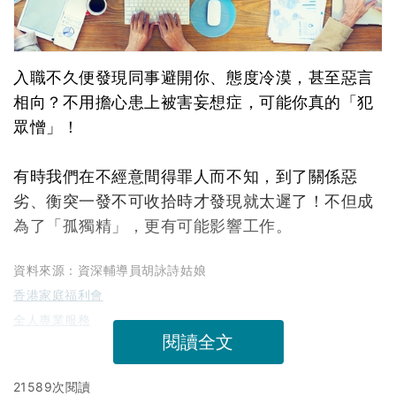
入職不久便發現同事避開你、態度冷漠，甚至惡言
相向？不用擔心患上被害妄想症，可能你真的「犯
眾憎」！
有時我們在不經意間得罪人而不知，到了關係惡
劣、衡突一發不可收拾時才發現就太遲了！不但成
為了「孤獨精」，更有可能影響工作。
資料來源：資深輔導員胡詠詩姑娘
香港家庭福利會
全人專業服務
閱讀全文
21589次閱讀