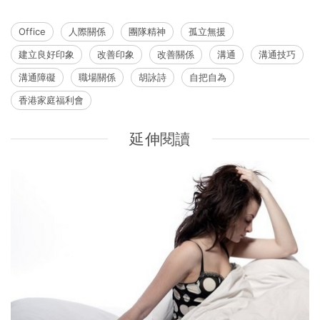
Office
人際關係
團隊精神
孤立無援
建立良好印象
改善印象
改善關係
溝通
溝通技巧
溝通障礙
職場關係
胡詠詩
自把自為
香港家庭福利會
延伸閱讀