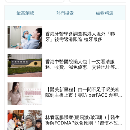
最高瀏覽
熱門搜索
編輯精選
破
香港牙醫學會調查揭港人境外「睇
保
牙」後需返港跟進 植牙最多
香港中醫醫院懶人包 | 一文看清服
務、收費、減免優惠、交通地址等
(附預約連結+更多中醫診所資訊)
【醫美新里程】由一間不足千呎美容
院到主板上市！專訪 perFACE 創辦
人符芷晴：逆巿擴張，以人為本構建
醫美版圖
林宥嘉腸躁症(腸易激/玻璃肚) | 醫生
的
拆解FODMAP飲食原則「1習慣不改
甲
變，服藥難根治」