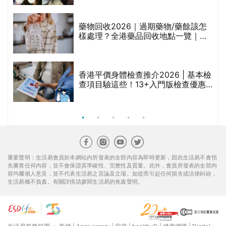
折
藥物回收2026｜過期藥物/藥餘該怎
樣處理？全港藥品回收地點一覽｜屈
臣氏、萬寧、首衛、綠領行動等
香港平價身體檢查推介2026 | 基本檢
查項目驗這些！13+入門版檢查優惠
組合$550起
重要聲明：生活易會員於本網站內所發表的全部內容為即時更新，因此生活易不會預
先審查任何內容，並不會保證其準確性、完整性及質量。此外，會員所發表的全部內
容均屬個人意見，並不代表生活易之言論及立場。如從而引起任何損失或法律糾紛，
生活易概不負責。有關詳情請參閱生活易的免責聲明。