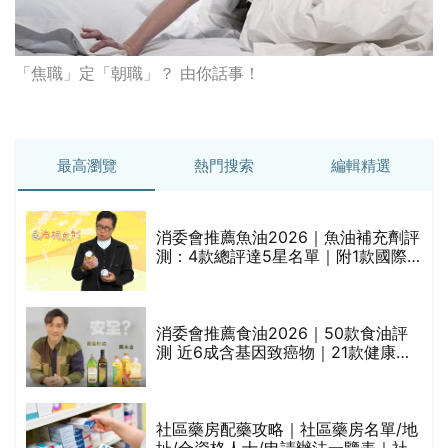
「焦職」定「朝職」？ 由你話事！
最高瀏覽
熱門搜索
編輯精選
消委會推薦魚油2026｜魚油補充劑評
測：4款總評達5星名單｜附1款國際
魚油標準5星認證 針對2毒物測試 均
通過消委會標準
評
消委會推薦食油2026｜50款食油評
測 近6成含基因致癌物｜21款健康煮
食油總評達5星滿分名單(初榨橄欖油/
橄欖油/牛油果油/米糠油/芥花籽油/花
生油等)
社區藥房配藥攻略｜社區藥房名單/地
址/合資格人士/申請辦法一覽表｜社