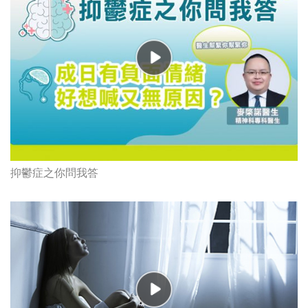
抑鬱症之你問我答