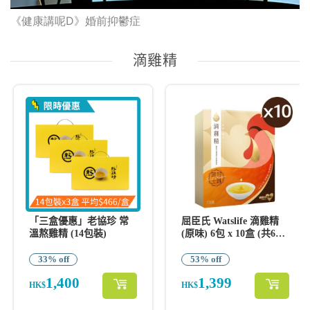
《健康講呢D》婚前抑鬱症