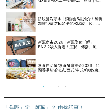
禁
區藥房是甚麼？可以申請藥物資助計
劃？（持續更新）
防脫髮洗頭水 | 消委會5星推介！編輯
的
加推10款防掉髮洗髮水比較：位元
甲
堂、呂、PANTOGAR、純素有機、咖
啡因洗髮水
巾
新冠病毒2026 | 新冠變種「蟬」
BA.3.2殺入香港！症狀、傳播、風險
與預防方法一文睇
等
素食自助餐/素食餐廳推介2026 | 14
間香港新派法式/西式/中式/印度/東南
亞/港式/Fusion素食齋菜必試:樂園素
食、無肉食、素年(持續更新)
「焦職」定「朝職」？ 由你話事！