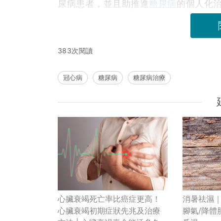
尿病患者，並且助推進
糖尿病
的個人化
383次閱讀
冠心病
糖尿病
糖尿病治療
心臟衰竭死亡率比癌症更高！
消暑祛濕｜
心臟衰竭初期症狀先兆及治療
腳氣/降體