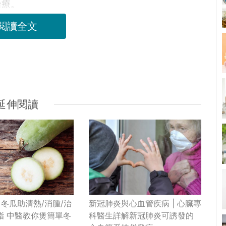
治療。
閱讀全文
延伸閱讀
新冠肺炎與心血管疾病 | 心臟專
冬瓜助清熱/消腫/治
科醫生詳解新冠肺炎可誘發的
脂 中醫教你煲簡單冬