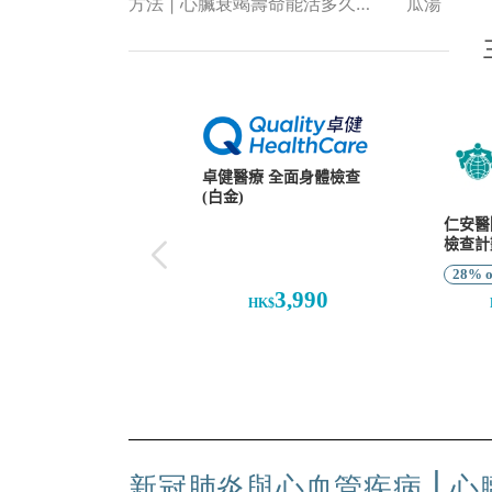
方法 | 心臟衰竭壽命能活多久？
瓜湯
接受同步起搏治療存活率升至
85%
新冠肺炎與心血管疾病 | 