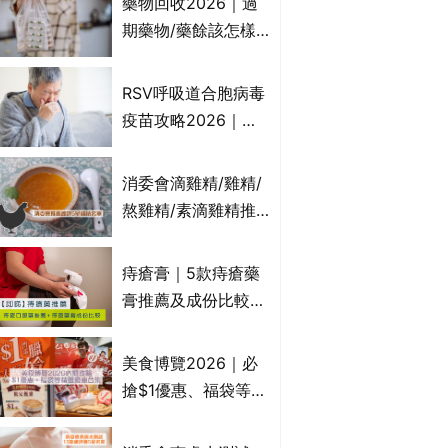
藥物回收2026｜過
受關注成分？｜必知
期藥物/藥餘該怎樣
3大選購留意事項
處理？全港藥品回收
地點一覽｜屈臣氏、
RSV呼吸道合胞病毒
萬寧、首衛、綠領行
疫苗攻略2026｜
動等
RSV針哪裡打？誰是
高危？RSV疫苗價錢
消委會滴雞精/雞精/
比較、打針後反應處
熬雞精/素滴雞精推
理/長者醫療券資助
薦｜比較15款雞精 1
款含致癌物 9款總評
痔瘡膏｜5款痔瘡藥
達5星滿分名單 屈臣
膏推薦及成份比較
氏、老協珍、余仁
+痔瘡口服藥推薦！
生、樂道有上榜！
有效紓緩痔瘡疼痛痕
美食博覽2026｜必
癢｜附痔瘡成因及病
搶$1優惠、福袋等精
徵
選飲食優惠合集｜附
日期、官網及門票詳