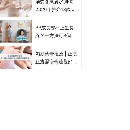
消委會爽膚水測試
情｜持續更新
2026｜推介13款總
評獲5星：
Cetaphil、The
BB成長趕不上生長
Ordinary、
線？一方法可3個月
CAUDALIE等｜9款
高3cm*？營養師：
爽膚水檢出致敏香料
懂得把握1歲起「長
濕疹藥膏推薦 | 止痕
高黃金期」
止癢濕疹膏邊隻好？
10款無類固醇濕疹藥
膏/濕疹膏 嬰兒BB濕
除疤膏推薦 | 淡化傷
疹皮膚適用！紓緩防
口/手術開刀/剖腹生
敏潤膚cream推介
產疤痕 5款好用除疤
(附外用類固醇成份
藥膏/除疤筆/除疤貼
灰甲藥推薦2026 |
一覽)
比較（消委會教揀選
灰指甲會傳染？6款
貼士+醫生拆解去疤
治療灰指甲外塗藥
原理）
膏/抗甲癬油劑的功