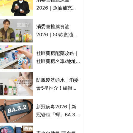
2026｜魚油補充劑
評測：4款總評達5星
名單｜附1款國際魚
消委會推薦食油
油標準5星認證 針對
2026｜50款食油評
2毒物測試 均通過
測 近6成含基因致癌
消委會標準
物｜21款健康煮食油
社區藥房配藥攻略｜
總評達5星滿分名單
社區藥房名單/地址/
(初榨橄欖油/橄欖油/
合資格人士/申請辦
牛油果油/米糠油/芥
法一覽表｜社區藥房
防脫髮洗頭水 | 消委
花籽油/花生油等)
是甚麼？可以申請藥
會5星推介！編輯加
物資助計劃？（持續
推10款防掉髮洗髮水
更新）
比較：位元堂、呂、
新冠病毒2026 | 新
PANTOGAR、純素
冠變種「蟬」BA.3.2
有機、咖啡因洗髮水
殺入香港！症狀、傳
播、風險與預防方法