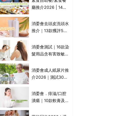
素食自助餐/素食餐
一文睇
廳推介2026 | 14間
香港新派法式/西式/
中式/印度/東南亞/港
消委會去頭皮洗頭水
式/Fusion素食齋菜
推介｜13款獲評5星
必試:樂園素食、無肉
推薦：施巴、
食、素年(持續更新)
KLORANE、沙宣、
消委會測試｜16款染
呂、LUX等上榜｜4
髮用品含有害致敏物
款含歐盟禁用成分吡
9款獲5星滿分推
硫鎓鋅！
介!50惠、Return回
消委會成人紙尿片推
本、Furnte、Rerise
介2026｜測試30款
紙尿片、紙尿褲、尿
滲墊防漏表現/回滲/
消委會．痱滋/口腔
化學物質檢測等｜5
潰瘍｜10款軟膏及啫
款總評達5星名單
喱凝膠邊款好？哪款
屬處方藥物？有哪些