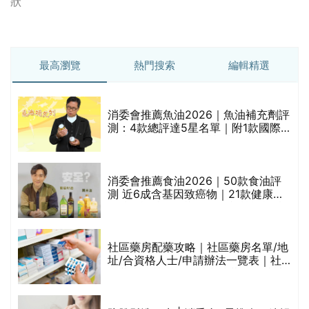
狀
最高瀏覽
熱門搜索
編輯精選
消委會推薦魚油2026｜魚油補充劑評
測：4款總評達5星名單｜附1款國際
魚油標準5星認證 針對2毒物測試 均
通過消委會標準
評
消委會推薦食油2026｜50款食油評
測 近6成含基因致癌物｜21款健康煮
食油總評達5星滿分名單(初榨橄欖油/
橄欖油/牛油果油/米糠油/芥花籽油/花
生油等)
社區藥房配藥攻略｜社區藥房名單/地
址/合資格人士/申請辦法一覽表｜社
禁
區藥房是甚麼？可以申請藥物資助計
劃？（持續更新）