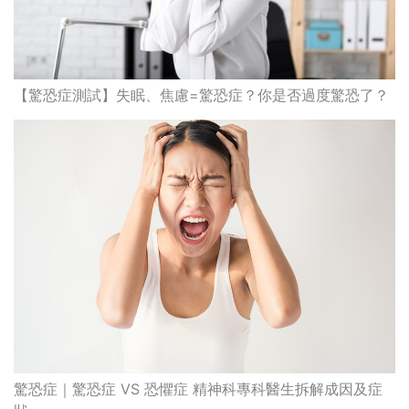
【驚恐症測試】失眠、焦慮=驚恐症？你是否過度驚恐了？
驚恐症｜驚恐症 VS 恐懼症 精神科專科醫生拆解成因及症