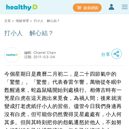
健康網購
主頁
>
情緒管理
> 打小人 解心結？
打小人 解心結？
編輯: Chanel Chan
分享
日期: 2011-03-04
今個星期日是農曆二月初二，是二十四節氣中的
「驚螫」。「驚螫」代表春雷乍響，萬物從冬眠中
甦醒過來，蛇蟲鼠蟻開始到處橫行。相傳古時有一
兇星白虎在這天跑出來覓食，為禍人間；後來就演
變成打老虎紙仔小人的習俗。儘管今日我們身邊再
沒有白虎，但可能你仍然覺得災星處處有，小人何
其多。但與其時刻把你的怨氣遷怒於他人，不如努