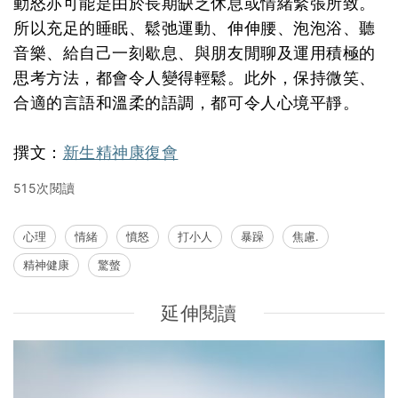
動怒亦可能是由於長期缺乏休息或情緒緊張所致。
所以充足的睡眠、鬆弛運動、伸伸腰、泡泡浴、聽
音樂、給自己一刻歇息、與朋友閒聊及運用積極的
思考方法，都會令人變得輕鬆。此外，保持微笑、
合適的言語和溫柔的語調，都可令人心境平靜。
撰文：
新生精神康復會
515次閱讀
心理
情緒
憤怒
打小人
暴躁
焦慮.
精神健康
驚螫
延伸閱讀