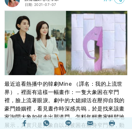
日期: 2021-07-07
最近追看熱播中的韓劇Mine （譯名：我的上流世
界），裡面有這樣一幅畫作：一隻大象困在窄門
裡，臉上流著眼淚。劇中的大媳婦活在壓抑自我的
豪門婚姻裡，看見晝作時深感共嗚，於是找來該畫
家詢問大象如何走出那道門。怎料年輕畫家輕鬆地
展示，其實只是大象自以為被困在牆身窄門裡，動