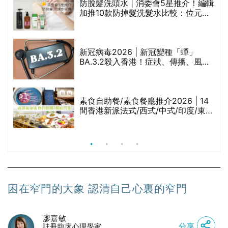
防脫髮洗頭水 | 消委會5星推介！編輯
的
加推10款防掉髮洗髮水比較：位元
甲
堂、呂、PANTOGAR、純素有機、咖
啡因洗髮水
巾
新冠病毒2026 | 新冠變種「蟬」
BA.3.2殺入香港！症狀、傳播、風險
與預防方法一文睇
等
素食自助餐/素食餐廳推介2026 | 14
間香港新派法式/西式/中式/印度/東南
亞/港式/Fusion素食齋菜必試:樂園素
食、無肉食、素年(持續更新)
困在窄門的大象 認清自己心裏的窄門
廖嘉敏
分享
註冊臨床心理學家