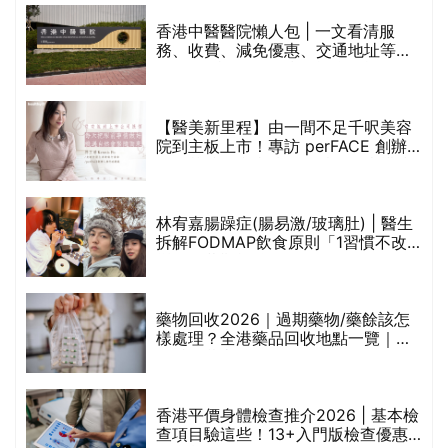
香港中醫醫院懶人包 | 一文看清服
務、收費、減免優惠、交通地址等
(附預約連結+更多中醫診所資訊)
【醫美新里程】由一間不足千呎美容
院到主板上市！專訪 perFACE 創辦
人符芷晴：逆巿擴張，以人為本構建
醫美版圖
林宥嘉腸躁症(腸易激/玻璃肚) | 醫生
的
拆解FODMAP飲食原則「1習慣不改
甲
變，服藥難根治」
折
藥物回收2026｜過期藥物/藥餘該怎
樣處理？全港藥品回收地點一覽｜屈
臣氏、萬寧、首衛、綠領行動等
香港平價身體檢查推介2026 | 基本檢
查項目驗這些！13+入門版檢查優惠