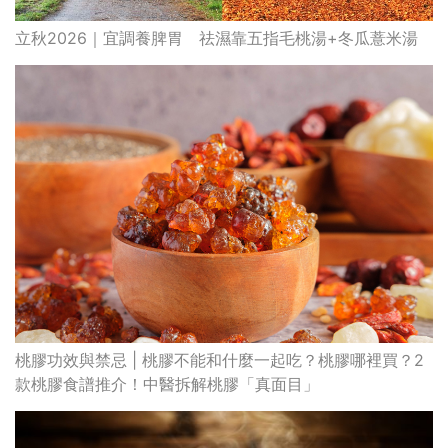
立秋2026｜宜調養脾胃 祛濕靠五指毛桃湯+冬瓜薏米湯
桃膠功效與禁忌 | 桃膠不能和什麼一起吃？桃膠哪裡買？2
款桃膠食譜推介！中醫拆解桃膠「真面目」