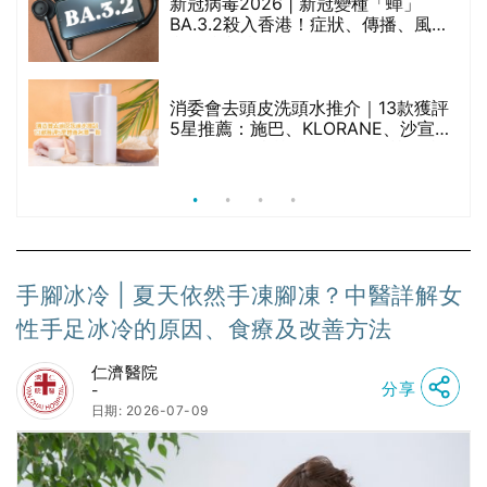
新冠病毒2026 | 新冠變種「蟬」
BA.3.2殺入香港！症狀、傳播、風險
與預防方法一文睇
腩
消委會去頭皮洗頭水推介｜13款獲評
5星推薦：施巴、KLORANE、沙宣、
呂、LUX等上榜｜4款含歐盟禁用成分
吡硫鎓鋅！
手腳冰冷 | 夏天依然手凍腳凍？中醫詳解女
性手足冰冷的原因、食療及改善方法
仁濟醫院
分享
-
日期: 2026-07-09