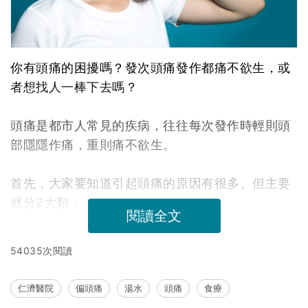
你有頭痛的困擾嗎？發次頭痛發作都痛不欲生，或
者想找人一棒下去嗎？
頭痛是都市人常見的疾病，往往每次發作時輕則頭
部隱隱作痛，重則痛不欲生。
首先，大家要知道引起頭痛的原因有很多。但主要
就分2大類：
閱讀全文
54035次閱讀
仁濟醫院
偏頭痛
湯水
頭痛
食療