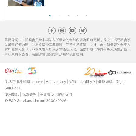
組合$550起
重要聲明：生活易會員於本網站內所發表的全部內容為即時更新，因此生活易不會預
先審查任何內容，並不會保證其準確性、完整性及質量。此外，會員所發表的全部內
容均屬個人意見，並不代表生活易之言論及立場。如從而引起任何損失或法律糾紛，
生活易概不負責。有關詳情請參閱生活易的免責聲明。
生活易服務範圍 ：
新婚
|
Anniversary
|
家庭
|
healthyD
|
健康網購
|
Digital
Solutions
使用條款
|
私隱聲明
|
免責聲明
|
聯絡我們
© ESD Services Limited 2000-2026