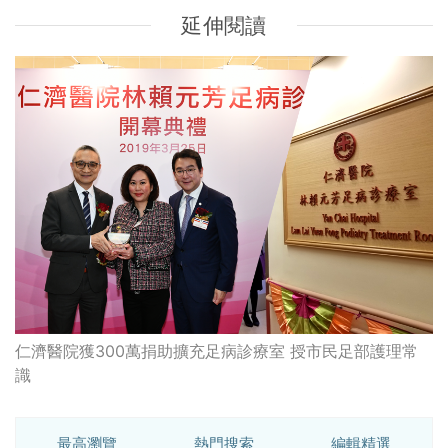
延伸閱讀
仁濟醫院獲300萬捐助擴充足病診療室 授市民足部護理常
識
最高瀏覽
熱門搜索
編輯精選