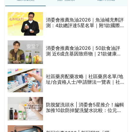
消委會推薦魚油2026｜魚油補充劑評
的
測：4款總評達5星名單｜附1款國際
甲
魚油標準5星認證 針對2毒物測試 均
通過消委會標準
消委會推薦食油2026｜50款食油評
測 近6成含基因致癌物｜21款健康煮
食油總評達5星滿分名單(初榨橄欖油/
橄欖油/牛油果油/米糠油/芥花籽油/花
生油等)
評
社區藥房配藥攻略｜社區藥房名單/地
址/合資格人士/申請辦法一覽表｜社
區藥房是甚麼？可以申請藥物資助計
劃？（持續更新）
防脫髮洗頭水 | 消委會5星推介！編輯
加推10款防掉髮洗髮水比較：位元
禁
堂、呂、PANTOGAR、純素有機、咖
啡因洗髮水