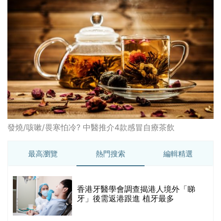
發燒/咳嗽/畏寒怕冷? 中醫推介4款感冒自療茶飲
最高瀏覽
熱門搜索
編輯精選
破
香港牙醫學會調查揭港人境外「睇
保
牙」後需返港跟進 植牙最多