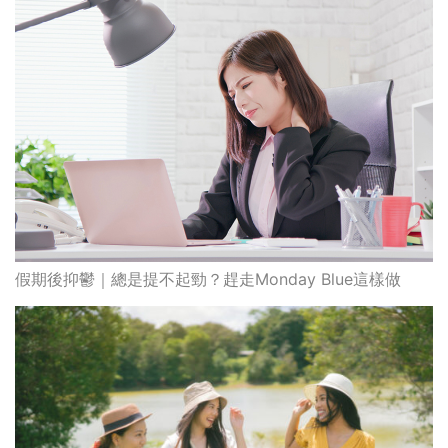
假期後抑鬱｜總是提不起勁？趕走Monday Blue這樣做
自我傷害行為｜我痛故我在，我會痛因為我還存在
最高瀏覽
熱門搜索
編輯精選