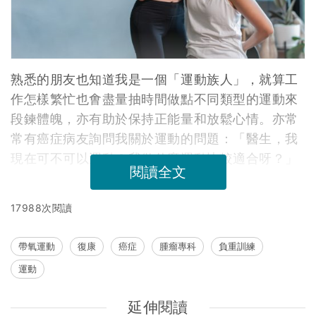
熟悉的朋友也知道我是一個「運動族人」，就算工
作怎樣繁忙也㑹盡量抽時間做點不同類型的運動來
段鍊體魄，亦有助於保持正能量和放鬆心情。亦常
常有癌症病友詢問我關於運動的問題：「醫生，我
現在可不可以運動？我做什麼運動比較適合呀？」
閱讀全文
17988次閱讀
帶氧運動
復康
癌症
腫瘤專科
負重訓練
運動
延伸閱讀