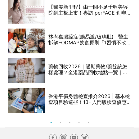
香港平價身體檢查推介2026 | 基本檢
查項目驗這些！13+入門版檢查優惠
組合$550起
重要聲明：生活易會員於本網站內所發表的全部內容為即時更新，因此生活易不會預
先審查任何內容，並不會保證其準確性、完整性及質量。此外，會員所發表的全部內
容均屬個人意見，並不代表生活易之言論及立場。如從而引起任何損失或法律糾紛，
生活易概不負責。有關詳情請參閱生活易的免責聲明。
生活易服務範圍 ：
新婚
|
Anniversary
|
家庭
|
healthyD
|
健康網購
|
Digital
Solutions
使用條款
|
私隱聲明
|
免責聲明
|
聯絡我們
© ESD Services Limited 2000-2026