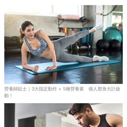
營養師貼士｜3大指定動作 + 5種營養素 個人塑身大計啟
動！