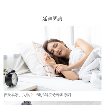
春天易累、失眠？中醫拆解疲倦春困原因