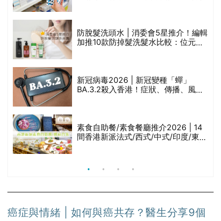
禁
區藥房是甚麼？可以申請藥物資助計
劃？（持續更新）
評
防脫髮洗頭水 | 消委會5星推介！編輯
加推10款防掉髮洗髮水比較：位元
堂、呂、PANTOGAR、純素有機、咖
啡因洗髮水
新冠病毒2026 | 新冠變種「蟬」
BA.3.2殺入香港！症狀、傳播、風險
與預防方法一文睇
腩
素食自助餐/素食餐廳推介2026 | 14
間香港新派法式/西式/中式/印度/東南
亞/港式/Fusion素食齋菜必試:樂園素
食、無肉食、素年(持續更新)
癌症與情緒 | 如何與癌共存？醫生分享9個