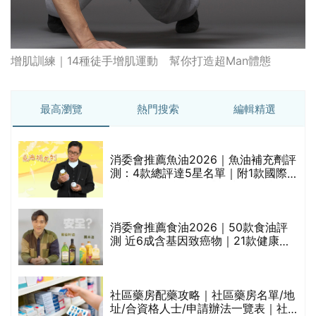
增肌訓練｜14種徒手增肌運動 幫你打造超Man體態
最高瀏覽
熱門搜索
編輯精選
消委會推薦魚油2026｜魚油補充劑評
測：4款總評達5星名單｜附1款國際
魚油標準5星認證 針對2毒物測試 均
通過消委會標準
消委會推薦食油2026｜50款食油評
的
測 近6成含基因致癌物｜21款健康煮
甲
食油總評達5星滿分名單(初榨橄欖油/
橄欖油/牛油果油/米糠油/芥花籽油/花
生油等)
社區藥房配藥攻略｜社區藥房名單/地
址/合資格人士/申請辦法一覽表｜社