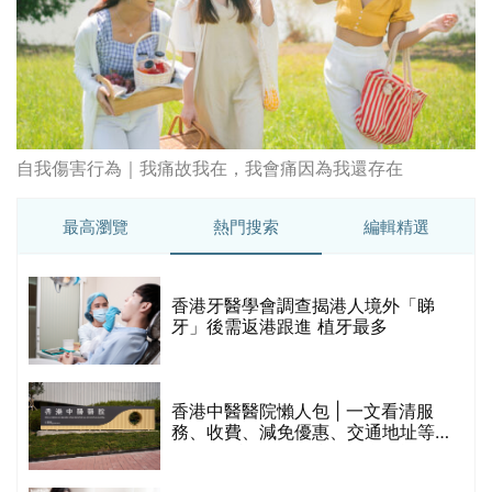
破
香港牙醫學會調查揭港人境外「睇
保
牙」後需返港跟進 植牙最多
香港中醫醫院懶人包 | 一文看清服
務、收費、減免優惠、交通地址等
(附預約連結+更多中醫診所資訊)
【醫美新里程】由一間不足千呎美容
院到主板上市！專訪 perFACE 創辦
人符芷晴：逆巿擴張，以人為本構建
醫美版圖
林宥嘉腸躁症(腸易激/玻璃肚) | 醫生
的
拆解FODMAP飲食原則「1習慣不改
甲
變，服藥難根治」
折
藥物回收2026｜過期藥物/藥餘該怎
樣處理？全港藥品回收地點一覽｜屈
臣氏、萬寧、首衛、綠領行動等