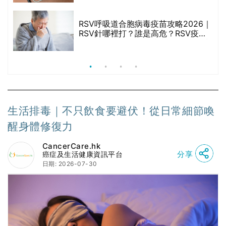
RSV呼吸道合胞病毒疫苗攻略2026｜
院
RSV針哪裡打？誰是高危？RSV疫苗
價
價錢比較、打針後反應處理/長者醫療
券資助
生活排毒｜不只飲食要避伏！從日常細節喚
醒身體修復力
CancerCare.hk
分享
癌症及生活健康資訊平台
日期: 2026-07-30