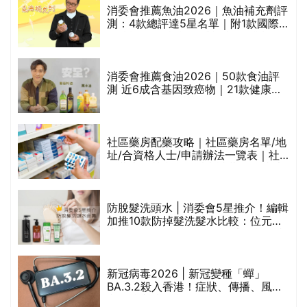
消委會推薦魚油2026｜魚油補充劑評
測：4款總評達5星名單｜附1款國際
魚油標準5星認證 針對2毒物測試 均
通過消委會標準
消委會推薦食油2026｜50款食油評
測 近6成含基因致癌物｜21款健康煮
食油總評達5星滿分名單(初榨橄欖油/
橄欖油/牛油果油/米糠油/芥花籽油/花
生油等)
巾
社區藥房配藥攻略｜社區藥房名單/地
址/合資格人士/申請辦法一覽表｜社
區藥房是甚麼？可以申請藥物資助計
劃？（持續更新）
防脫髮洗頭水 | 消委會5星推介！編輯
的
加推10款防掉髮洗髮水比較：位元
甲
堂、呂、PANTOGAR、純素有機、咖
啡因洗髮水
新冠病毒2026 | 新冠變種「蟬」
BA.3.2殺入香港！症狀、傳播、風險
禁
與預防方法一文睇