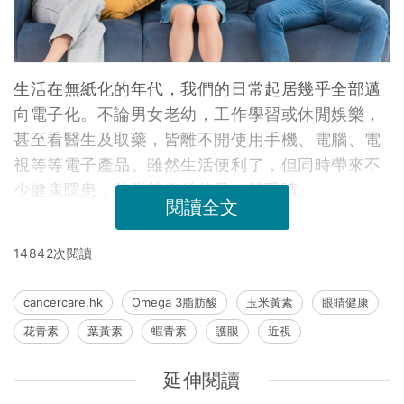
生活在無紙化的年代，我們的日常起居幾乎全部邁
向電子化。不論男女老幼，工作學習或休閒娛樂，
甚至看醫生及取藥，皆離不開使用手機、電腦、電
視等等電子產品。雖然生活便利了，但同時帶來不
少健康隱患，首當其衝當然是一雙眼睛。
閱讀全文
14842次閱讀
cancercare.hk
Omega 3脂肪酸
玉米黃素
眼睛健康
花青素
葉黃素
蝦青素
護眼
近視
延伸閱讀