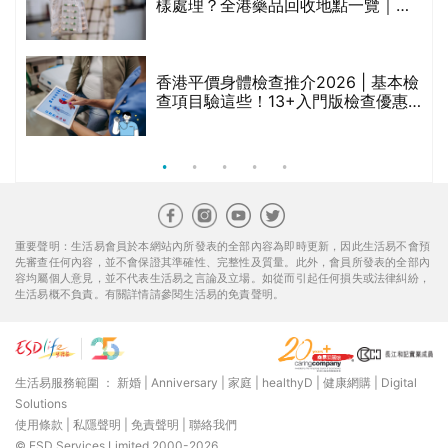
樣處理？全港藥品回收地點一覽｜屈
臣氏、萬寧、首衛、綠領行動等
香港平價身體檢查推介2026 | 基本檢
查項目驗這些！13+入門版檢查優惠
組合$550起
重要聲明：生活易會員於本網站內所發表的全部內容為即時更新，因此生活易不會預
先審查任何內容，並不會保證其準確性、完整性及質量。此外，會員所發表的全部內
容均屬個人意見，並不代表生活易之言論及立場。如從而引起任何損失或法律糾紛，
生活易概不負責。有關詳情請參閱生活易的免責聲明。
生活易服務範圍 ：
新婚
|
Anniversary
|
家庭
|
healthyD
|
健康網購
|
Digital
Solutions
使用條款
|
私隱聲明
|
免責聲明
|
聯絡我們
© ESD Services Limited 2000-2026