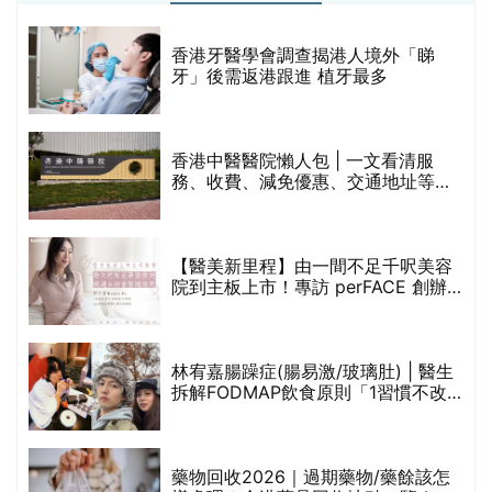
破
香港牙醫學會調查揭港人境外「睇
保
牙」後需返港跟進 植牙最多
香港中醫醫院懶人包 | 一文看清服
務、收費、減免優惠、交通地址等
(附預約連結+更多中醫診所資訊)
【醫美新里程】由一間不足千呎美容
院到主板上市！專訪 perFACE 創辦
人符芷晴：逆巿擴張，以人為本構建
醫美版圖
林宥嘉腸躁症(腸易激/玻璃肚) | 醫生
的
拆解FODMAP飲食原則「1習慣不改
甲
變，服藥難根治」
折
藥物回收2026｜過期藥物/藥餘該怎