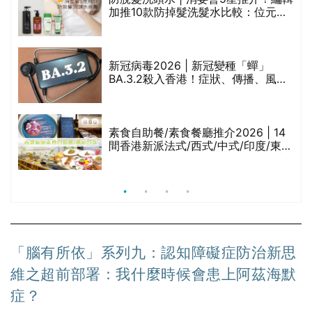
加推10款防掉髮洗髮水比較：位元
堂、呂、PANTOGAR、純素有機、咖
啡因洗髮水
新冠病毒2026 | 新冠變種「蟬」
BA.3.2殺入香港！症狀、傳播、風險
與預防方法一文睇
腩
素食自助餐/素食餐廳推介2026 | 14
間香港新派法式/西式/中式/印度/東南
亞/港式/Fusion素食齋菜必試:樂園素
食、無肉食、素年(持續更新)
「腦有所依」系列九：認知障礙症防治新思
維之超前部署：我什麼時候會患上阿茲海默
症？