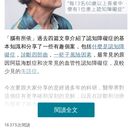
「腦有所依」過去四篇文章介紹了認知障礙症的基
本知識和分享了一些有趣個案，包括
什麼是認知障
礙症
，
診斷四部曲
，
一籃子風險因素
，最常見的原
因阿茲海默症和次常見的血管性認知障礙症，及較
少見的
失語症
。
今次要跟大家分享的是經過多年的科研，醫學界對
這個症有更準確和深刻的見解，以及在診斷和治療
方面有了很大的突破。
閱讀全文
16375次閱讀