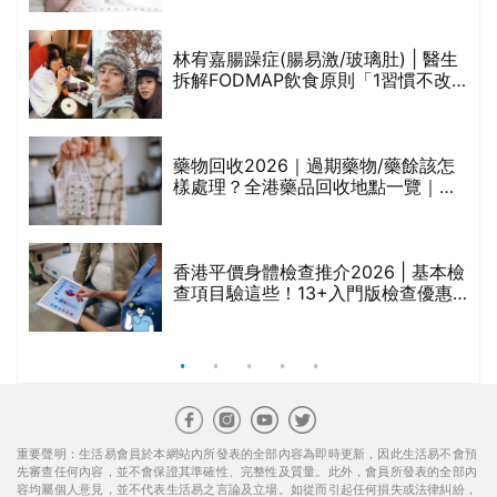
醫美版圖
林宥嘉腸躁症(腸易激/玻璃肚) | 醫生
的
拆解FODMAP飲食原則「1習慣不改
甲
變，服藥難根治」
折
藥物回收2026｜過期藥物/藥餘該怎
樣處理？全港藥品回收地點一覽｜屈
臣氏、萬寧、首衛、綠領行動等
香港平價身體檢查推介2026 | 基本檢
查項目驗這些！13+入門版檢查優惠
組合$550起
重要聲明：生活易會員於本網站內所發表的全部內容為即時更新，因此生活易不會預
先審查任何內容，並不會保證其準確性、完整性及質量。此外，會員所發表的全部內
容均屬個人意見，並不代表生活易之言論及立場。如從而引起任何損失或法律糾紛，