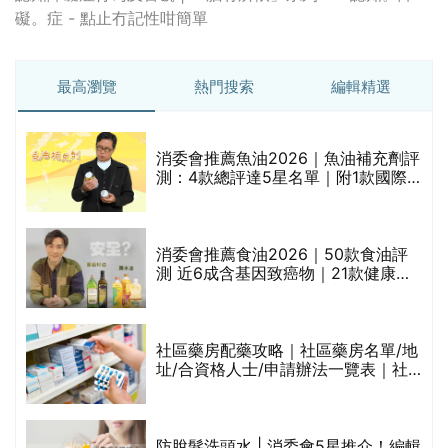
礙。症 - 點止冇記性咁簡單
最高瀏覽
熱門搜索
編輯精選
消委會推薦魚油2026｜魚油補充劑評
測：4款總評達5星名單｜附1款國際
魚油標準5星認證 針對2毒物測試 均
通過消委會標準
消委會推薦食油2026｜50款食油評
的
測 近6成含基因致癌物｜21款健康煮
甲
食油總評達5星滿分名單(初榨橄欖油/
橄欖油/牛油果油/米糠油/芥花籽油/花
生油等)
社區藥房配藥攻略｜社區藥房名單/地
址/合資格人士/申請辦法一覽表｜社
禁
區藥房是甚麼？可以申請藥物資助計
劃？（持續更新）
評
防脫髮洗頭水 | 消委會5星推介！編輯