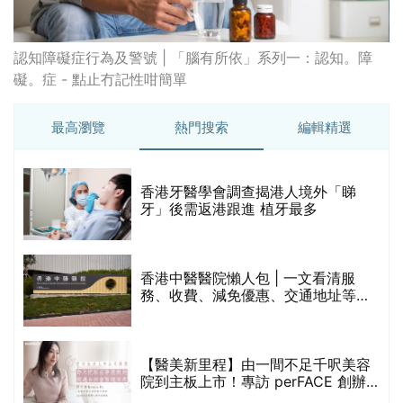
認知障礙症行為及警號 | 「腦有所依」系列一：認知。障
礙。症 - 點止冇記性咁簡單
最高瀏覽
熱門搜索
編輯精選
破
香港牙醫學會調查揭港人境外「睇
保
牙」後需返港跟進 植牙最多
香港中醫醫院懶人包 | 一文看清服
務、收費、減免優惠、交通地址等
(附預約連結+更多中醫診所資訊)
【醫美新里程】由一間不足千呎美容
院到主板上市！專訪 perFACE 創辦
人符芷晴：逆巿擴張，以人為本構建