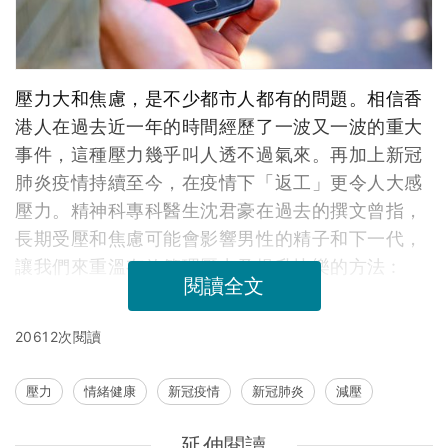
壓力大和焦慮，是不少都市人都有的問題。相信香
港人在過去近一年的時間經歷了一波又一波的重大
事件，這種壓力幾乎叫人透不過氣來。再加上新冠
肺炎疫情持續至今，在疫情下「返工」更令人大感
壓力。精神科專科醫生沈君豪在過去的撰文曾指，
長期受壓和焦慮可能會影響男性的精子和下一代，
讓我們來重溫有效管理壓力及提升快樂的方法 :
閱讀全文
20612次閱讀
壓力
情緒健康
新冠疫情
新冠肺炎
減壓
延伸閱讀