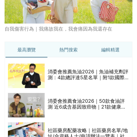
自我傷害行為｜我痛故我在，我會痛因為我還存在
最高瀏覽
熱門搜索
編輯精選
消委會推薦魚油2026｜魚油補充劑評
測：4款總評達5星名單｜附1款國際
魚油標準5星認證 針對2毒物測試 均
通過消委會標準
消委會推薦食油2026｜50款食油評
測 近6成含基因致癌物｜21款健康煮
食油總評達5星滿分名單(初榨橄欖油/
橄欖油/牛油果油/米糠油/芥花籽油/花
生油等)
巾
社區藥房配藥攻略｜社區藥房名單/地
址/合資格人士/申請辦法一覽表｜社