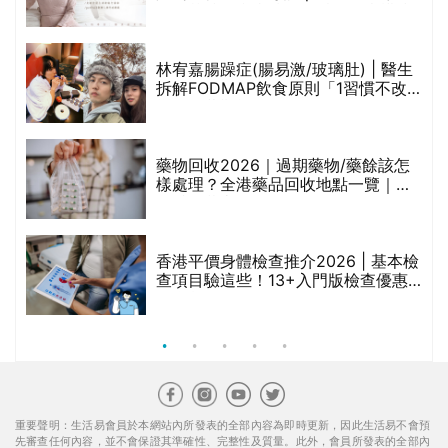
人符芷晴：逆巿擴張，以人為本構建
醫美版圖
林宥嘉腸躁症(腸易激/玻璃肚) | 醫生
的
拆解FODMAP飲食原則「1習慣不改
甲
變，服藥難根治」
折
藥物回收2026｜過期藥物/藥餘該怎
樣處理？全港藥品回收地點一覽｜屈
臣氏、萬寧、首衛、綠領行動等
香港平價身體檢查推介2026 | 基本檢
查項目驗這些！13+入門版檢查優惠
組合$550起
重要聲明：生活易會員於本網站內所發表的全部內容為即時更新，因此生活易不會預
先審查任何內容，並不會保證其準確性、完整性及質量。此外，會員所發表的全部內