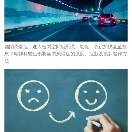
幽閉恐懼症 | 進入密閉空間感恐慌、氣促、心跳加快甚至窒
息？精神科醫生剖析幽閉恐懼症的原因、症狀及應對發作方
法