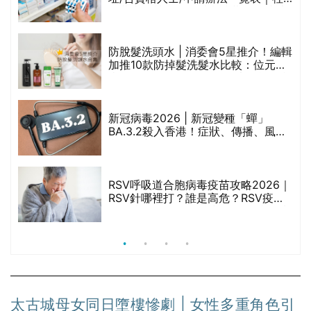
區藥房是甚麼？可以申請藥物資助計
劃？（持續更新）
防脫髮洗頭水 | 消委會5星推介！編輯
的
加推10款防掉髮洗髮水比較：位元
甲
堂、呂、PANTOGAR、純素有機、咖
啡因洗髮水
新冠病毒2026 | 新冠變種「蟬」
BA.3.2殺入香港！症狀、傳播、風險
禁
與預防方法一文睇
RSV呼吸道合胞病毒疫苗攻略2026｜
院
RSV針哪裡打？誰是高危？RSV疫苗
價
價錢比較、打針後反應處理/長者醫療
券資助
太古城母女同日墮樓慘劇 | 女性多重角色引