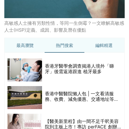
高敏感人士擁有另類性情，等同一生倒霉？一文瞭解高敏感
人士(HSP)定義、成因、影響及潛在優點
最高瀏覽
熱門搜索
編輯精選
破
香港牙醫學會調查揭港人境外「睇
保
牙」後需返港跟進 植牙最多
香港中醫醫院懶人包 | 一文看清服
務、收費、減免優惠、交通地址等
(附預約連結+更多中醫診所資訊)
【醫美新里程】由一間不足千呎美容
院到主板上市！專訪 perFACE 創辦