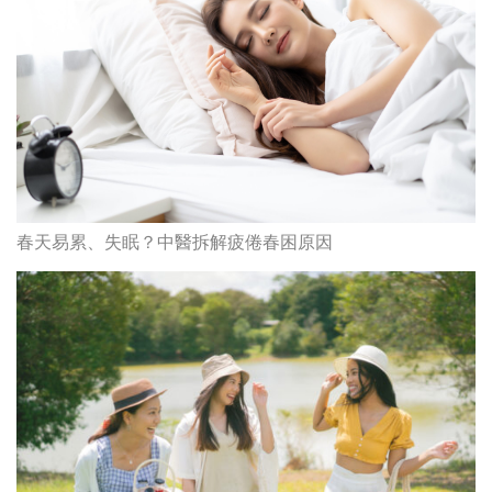
春天易累、失眠？中醫拆解疲倦春困原因