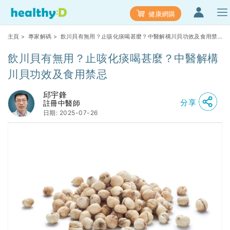
健康網購
主頁
>
專家解碼
> 飲川貝有無用？止咳化痰喝甚麼？中醫解構川貝功效及食用禁
忌
飲川貝有無用？止咳化痰喝甚麼？中醫解構
川貝功效及食用禁忌
邱宇鋒
分享
註冊中醫師
日期: 2025-07-26