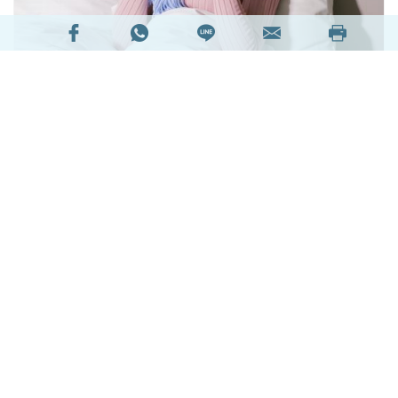
喉嚨痛，中醫稱為「喉痹」，原因既有外感因素，
也有身體內部失調的因素。屬於外感的因素，包括
中醫說的感受風、寒、濕、熱等外邪，或者是由於
細菌、病毒等致病原侵襲身體，也包括由於進食刺
激性食物、接觸周圍環境刺激物的直接傷害。至於
身體內部失調的因素，例如各人不同的體質因素、
作息失序、情志失和等，會對臟腑功能構成一定影
響，因為體內狀態不正常，有機會表現為咽喉不適
或疼痛。在臨床上大部份急性喉嚨痛的原因都是外
感因素，反覆發作的慢性喉嚨痛則多數和身體內部
失調有關。
閱讀全文
54103次閱讀