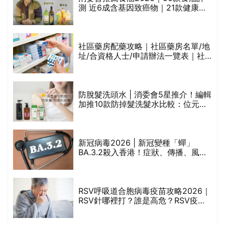
測 近6成含基因致癌物｜21款健康煮
食油總評達5星滿分名單(初榨橄欖油/
橄欖油/牛油果油/米糠油/芥花籽油/花
生油等)
巾
社區藥房配藥攻略｜社區藥房名單/地
址/合資格人士/申請辦法一覽表｜社
區藥房是甚麼？可以申請藥物資助計
劃？（持續更新）
防脫髮洗頭水 | 消委會5星推介！編輯
的
加推10款防掉髮洗髮水比較：位元
甲
堂、呂、PANTOGAR、純素有機、咖
啡因洗髮水
新冠病毒2026 | 新冠變種「蟬」
BA.3.2殺入香港！症狀、傳播、風險
禁
與預防方法一文睇
RSV呼吸道合胞病毒疫苗攻略2026｜
院
RSV針哪裡打？誰是高危？RSV疫苗
價
價錢比較、打針後反應處理/長者醫療
券資助