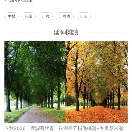
713849次閱讀
中醫
化痰
川貝
川貝母
止咳
延伸閱讀
立秋2026｜宜調養脾胃 祛濕靠五指毛桃湯+冬瓜薏米湯