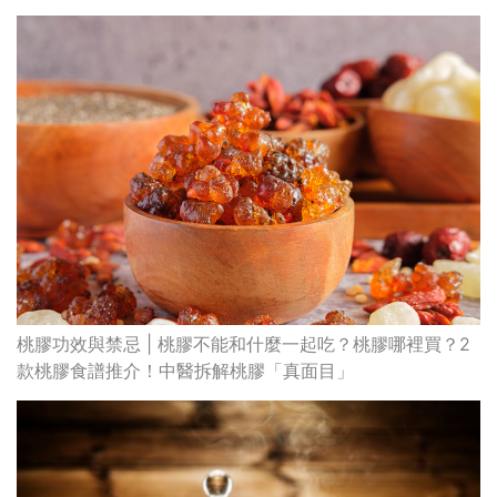
桃膠功效與禁忌 | 桃膠不能和什麼一起吃？桃膠哪裡買？2
款桃膠食譜推介！中醫拆解桃膠「真面目」