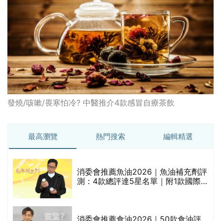
發燒/咳嗽/畏寒怕冷? 中醫推介4款感冒自療茶飲
最高瀏覽
熱門搜索
編輯精選
消委會推薦魚油2026｜魚油補充劑評
測：4款總評達5星名單｜附1款國際
魚油標準5星認證 針對2毒物測試 均
通過消委會標準
消委會推薦食油2026｜50款食油評