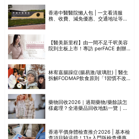
甲
變，服藥難根治」
折
藥物回收2026｜過期藥物/藥餘該怎
樣處理？全港藥品回收地點一覽｜屈
臣氏、萬寧、首衛、綠領行動等
香港平價身體檢查推介2026 | 基本檢
查項目驗這些！13+入門版檢查優惠
組合$550起
重要聲明：生活易會員於本網站內所發表的全部內容為即時更新，因此生活易不會預
先審查任何內容，並不會保證其準確性、完整性及質量。此外，會員所發表的全部內
容均屬個人意見，並不代表生活易之言論及立場。如從而引起任何損失或法律糾紛，
生活易概不負責。有關詳情請參閱生活易的免責聲明。