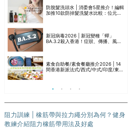
評
防脫髮洗頭水 | 消委會5星推介！編輯
加推10款防掉髮洗髮水比較：位元
堂、呂、PANTOGAR、純素有機、咖
啡因洗髮水
新冠病毒2026 | 新冠變種「蟬」
BA.3.2殺入香港！症狀、傳播、風險
與預防方法一文睇
腩
素食自助餐/素食餐廳推介2026 | 14
間香港新派法式/西式/中式/印度/東南
亞/港式/Fusion素食齋菜必試:樂園素
食、無肉食、素年(持續更新)
阻力訓練 | 橡筋帶與拉力繩分別為何？健身
教練介紹阻力橡筋帶用法及好處