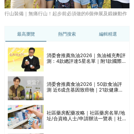
行山裝備｜無痛行山！起步前必須做的6個伸展及鍛鍊動作
最高瀏覽
熱門搜索
編輯精選
消委會推薦魚油2026｜魚油補充劑評
測：4款總評達5星名單｜附1款國際
魚油標準5星認證 針對2毒物測試 均
通過消委會標準
消委會推薦食油2026｜50款食油評
的
測 近6成含基因致癌物｜21款健康煮
甲
食油總評達5星滿分名單(初榨橄欖油/
橄欖油/牛油果油/米糠油/芥花籽油/花
生油等)
社區藥房配藥攻略｜社區藥房名單/地
址/合資格人士/申請辦法一覽表｜社
禁
區藥房是甚麼？可以申請藥物資助計
劃？（持續更新）