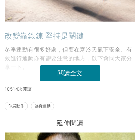
改變靠鍛鍊 堅持是關鍵
冬季運動有很多好處，但要在寒冷天氣下安全、有
效進行運動亦有需要注意的地方，以下會同大家分
享一下。
閱讀全文
10514次閱讀
伸展動作
健身運動
延伸閱讀