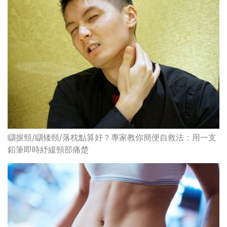
瞓捩頸/瞓矮頸/落枕點算好？專家教你簡便自救法：用一支
鉛筆即時紓緩頸部痛楚