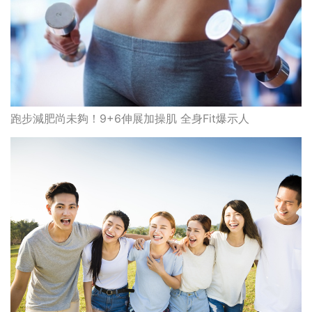
跑步減肥尚未夠！9+6伸展加操肌 全身Fit爆示人