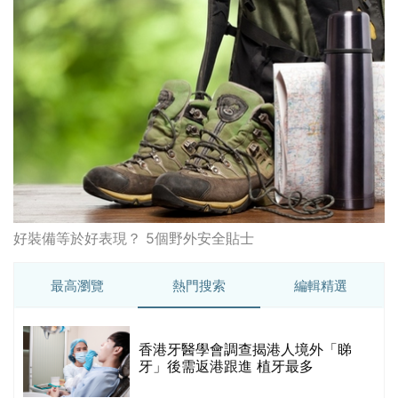
好裝備等於好表現？ 5個野外安全貼士
最高瀏覽
熱門搜索
編輯精選
破
香港牙醫學會調查揭港人境外「睇
保
牙」後需返港跟進 植牙最多
香港中醫醫院懶人包 | 一文看清服
務、收費、減免優惠、交通地址等
(附預約連結+更多中醫診所資訊)
【醫美新里程】由一間不足千呎美容
院到主板上市！專訪 perFACE 創辦
人符芷晴：逆巿擴張，以人為本構建
醫美版圖
林宥嘉腸躁症(腸易激/玻璃肚) | 醫生
的
拆解FODMAP飲食原則「1習慣不改