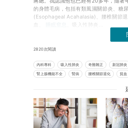
蔣總。我認識他也已經有20多年，隨著
的身體毛病，包括有類風濕關節炎、糖
(Esophageal Acahalasia)
血、
睡眠窒息
、吸入性肺炎...
2820次閱讀
內科專科
吸入性肺炎
奇難雜正
新冠肺炎
腎上腺機能不全
腎病
腰椎關節退化
貧血