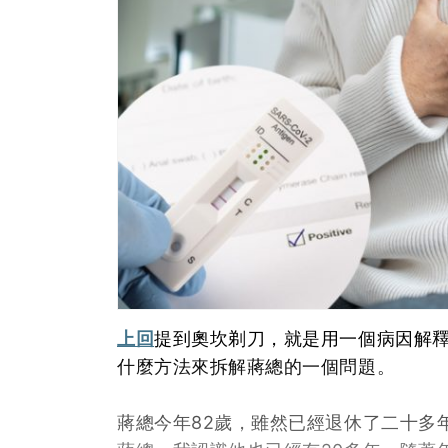
上回
提到奧坎剃刀，就是用一個病因解釋
什麼方法來拆解蔣總的一個問題。
蔣總今年82歲，雖然已經退休了二十多