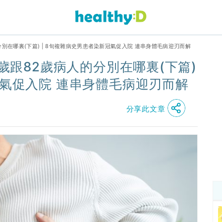
的分別在哪裏(下篇) | 8旬複雜病史男患者染新冠氣促入院 連串身體毛病迎刃而解
8歲跟82歲病人的分別在哪裏(下篇)
冠氣促入院 連串身體毛病迎刃而解
分享此文章