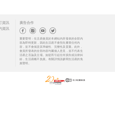
訂資訊
廣告合作
的資訊
重要聲明：生活易會員於本網站內所發表的全部內
容為即時更新，因此生活易不會預先審查任何內
容，並不會保證其準確性、完整性及質量。此外，
會員所發表的全部內容均屬個人意見，並不代表生
活易之言論及立場。如從而引起任何損失或法律糾
紛，生活易概不負責。有關詳情請參閱生活易的免
責聲明。