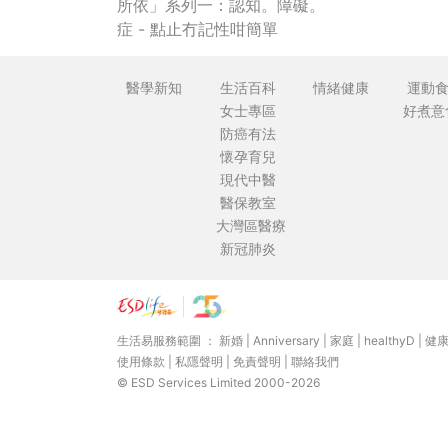
所依」系列一：認知。障礙。
症 - 點止冇記性咁簡單
醫學新知
生活百科
情緒健康
運動
女士專區
好煮意
防癌有法
懷孕育兒
現代中醫
醫保教室
大灣區醫療
新冠肺炎
生活易服務範圍 ：
新婚
|
Anniversary
|
家庭
|
healthyD
|
健
使用條款
|
私隱聲明
|
免責聲明
|
聯絡我們
© ESD Services Limited 2000-2026