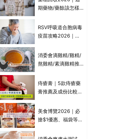
受關注成分？｜必知
期藥物/藥餘該怎樣
3大選購留意事項
處理？全港藥品回收
地點一覽｜屈臣氏、
RSV呼吸道合胞病毒
萬寧、首衛、綠領行
疫苗攻略2026｜
動等
RSV針哪裡打？誰是
高危？RSV疫苗價錢
消委會滴雞精/雞精/
比較、打針後反應處
熬雞精/素滴雞精推
理/長者醫療券資助
薦｜比較15款雞精 1
款含致癌物 9款總評
痔瘡膏｜5款痔瘡藥
達5星滿分名單 屈臣
膏推薦及成份比較
氏、老協珍、余仁
+痔瘡口服藥推薦！
生、樂道有上榜！
有效紓緩痔瘡疼痛痕
美食博覽2026｜必
癢｜附痔瘡成因及病
搶$1優惠、福袋等精
徵
選飲食優惠合集｜附
日期、官網及門票詳