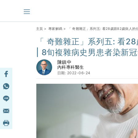
主頁
>
專家解碼
> 「 奇難雜正」系列五: 看28歲跟82歲病人
「 奇難雜正」系列五: 看2
| 8旬複雜病史男患者染新
陳鎮中
內科專科醫生
日期: 2022-06-24