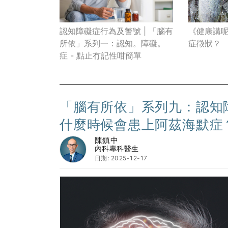
認知障礙症行為及警號 | 「腦有
《健康講
所依」系列一：認知。障礙。
症徵狀？
症 - 點止冇記性咁簡單
「腦有所依」系列九：認知
什麼時候會患上阿茲海默症
陳鎮中
內科專科醫生
日期: 2025-12-17