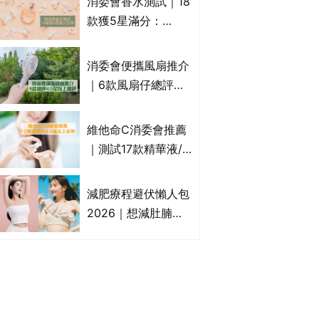
消委會香水測試｜18
效/價格比較：羅霉
款獲5星滿分：
樂(樂指利)/恢甲清/
GIORGIO
愛甲妥
ARMANI、Marks &
消委會便攜風扇推介
Spencer、CHANEL
｜6款風扇仔總評達
等｜2款含歐盟禁用
4.5星名單：無印良
物質 或干擾內分泌
品 MUJI、
維他命C消委會推薦
Francfranc、
｜測試17款精華液/
BRUNO等
美容液護膚品 12款
獲總評4.5星以上
減肥療程避伏懶人包
The Ordinary、
2026｜想減肚腩但
CLINIQUE上榜｜附
怕中伏？ALYSSA
完整名單
VS不良黑店5大手法
對比｜SLIMTONE減
肥療程效果如何？