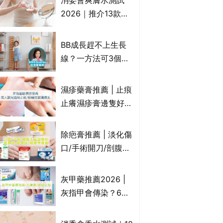
消委會爽膚水測試
情｜持續更新
2026｜推介13款總
評獲5星：
Cetaphil、The
BB成長趕不上生長
Ordinary、
線？一方法可3個月
CAUDALIE等｜9款
高3cm*？營養師：
爽膚水檢出致敏香料
懂得把握1歲起「長
濕疹藥膏推薦 | 止痕
高黃金期」
止癢濕疹膏邊隻好？
10款無類固醇濕疹藥
膏/濕疹膏 嬰兒BB濕
除疤膏推薦 | 淡化傷
疹皮膚適用！紓緩防
口/手術開刀/剖腹生
敏潤膚cream推介
產疤痕 5款好用除疤
(附外用類固醇成份
藥膏/除疤筆/除疤貼
灰甲藥推薦2026 |
一覽)
比較（消委會教揀選
灰指甲會傳染？6款
貼士+醫生拆解去疤
治療灰指甲外塗藥
原理）
膏/抗甲癬油劑的功