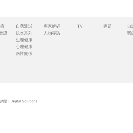
食療
自我測試
專家解碼
TV
專題
自
食譜
抗炎系列
人物專訪
我
生理健康
心理健康
兩性關係
康網購
|
Digital Solutions