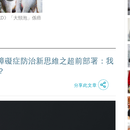
呢D》「大頸泡」係癌
障礙症防治新思維之超前部署：我
？
分享此文章