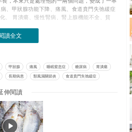
年長，本來只是處理他的一兩個問題，變成了一串
尿病、甲狀腺功能下降、痛風、食道賁門失弛緩症
、腰椎關節退化、 胃潰瘍、慢性腎病、腎上腺機能不全、貧
閱讀全文
甲狀腺
痛風
睡眠窒息症
糖尿病
胃潰瘍
長期病患
類風濕關節炎
食道賁門失弛緩症
延伸閱讀