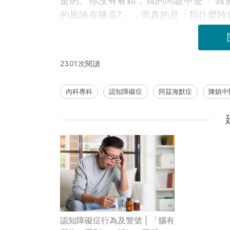
是的。你沒有看錯，我的問題不是「 我
的風險有幾高?」，而真的是「我什麼時
2301次閱讀
內科專科
認知障礙症
阿茲海默症
陳鎮中
認知障礙症行為及警號 | 「腦有