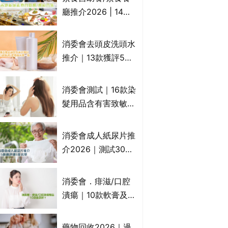
一文睇
廳推介2026 | 14間
香港新派法式/西式/
中式/印度/東南亞/港
消委會去頭皮洗頭水
式/Fusion素食齋菜
推介｜13款獲評5星
必試:樂園素食、無肉
推薦：施巴、
食、素年(持續更新)
KLORANE、沙宣、
消委會測試｜16款染
呂、LUX等上榜｜4
髮用品含有害致敏物
款含歐盟禁用成分吡
9款獲5星滿分推
硫鎓鋅！
介!50惠、Return回
消委會成人紙尿片推
本、Furnte、Rerise
介2026｜測試30款
紙尿片、紙尿褲、尿
滲墊防漏表現/回滲/
消委會．痱滋/口腔
化學物質檢測等｜5
潰瘍｜10款軟膏及啫
款總評達5星名單
喱凝膠邊款好？哪款
屬處方藥物？有哪些
藥物回收2026｜過