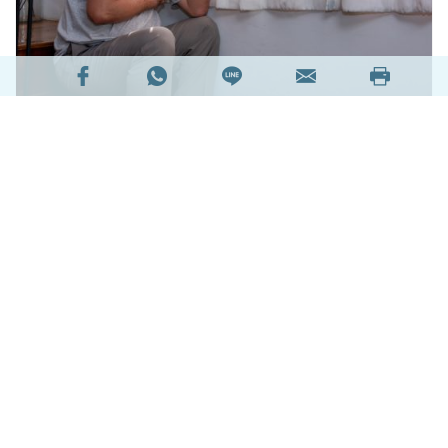
筆者於上兩期的中風
第一部曲
之上、下篇提及腦血
管外科負責的
中風預防
，這次就輪到中風的急救。
中風在香港及中國社會裏是第三丶四號致命殺手，
緊隨癌病、心臟病和感染疾病之後。然而在眾多常
見疾病的生還者當中 （例如頭號殺手癌症、第2號
殺手心臟病和第3號殺手感染疾病），中風卻是令
到生還者永久傷殘的頭號原因。
閱讀全文
17065次閱讀