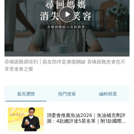
吞嚥困難易噎到 | 親友陪伴是康復關鍵 吞嚥困難患者也可
享受進食之樂
最高瀏覽
熱門搜索
編輯精選
消委會推薦魚油2026｜魚油補充劑評
測：4款總評達5星名單｜附1款國際
魚油標準5星認證 針對2毒物測試 均
通過消委會標準