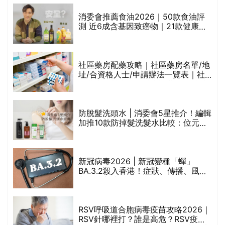
消委會推薦食油2026｜50款食油評
測 近6成含基因致癌物｜21款健康煮
食油總評達5星滿分名單(初榨橄欖油/
橄欖油/牛油果油/米糠油/芥花籽油/花
生油等)
巾
社區藥房配藥攻略｜社區藥房名單/地
址/合資格人士/申請辦法一覽表｜社
區藥房是甚麼？可以申請藥物資助計
劃？（持續更新）
防脫髮洗頭水 | 消委會5星推介！編輯
的
加推10款防掉髮洗髮水比較：位元
甲
堂、呂、PANTOGAR、純素有機、咖
啡因洗髮水
新冠病毒2026 | 新冠變種「蟬」
BA.3.2殺入香港！症狀、傳播、風險
禁
與預防方法一文睇
RSV呼吸道合胞病毒疫苗攻略2026｜
院
RSV針哪裡打？誰是高危？RSV疫苗