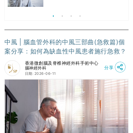
價
價錢比較、打針後反應處理/長者醫療
券資助
中風 | 腦血管外科的中風三部曲(急救篇)個
案分享：如何為缺血性中風患者施行急救？
香港微創腦及脊椎神經外科手術中心
分享
腦神經外科
日期: 2026-06-11