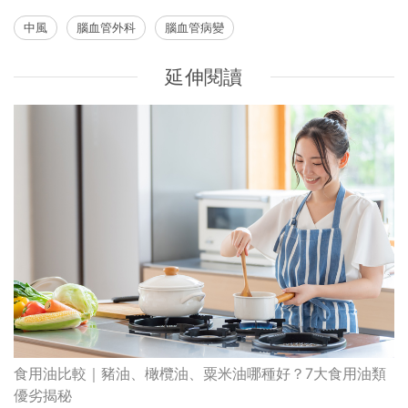
中風
腦血管外科
腦血管病變
延伸閱讀
食用油比較｜豬油、橄欖油、粟米油哪種好？7大食用油類
優劣揭秘