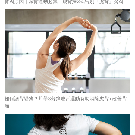
背肉原因｜減背運動必藏！瘦背操3式告別「虎背」贅肉
如何讓背變薄？即學3分鐘瘦背運動有助消除虎背+改善背
痛