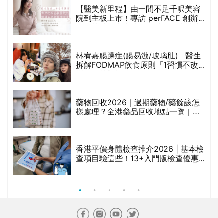
【醫美新里程】由一間不足千呎美容
院到主板上市！專訪 perFACE 創辦
人符芷晴：逆巿擴張，以人為本構建
醫美版圖
林宥嘉腸躁症(腸易激/玻璃肚) | 醫生
的
拆解FODMAP飲食原則「1習慣不改
甲
變，服藥難根治」
折
藥物回收2026｜過期藥物/藥餘該怎
樣處理？全港藥品回收地點一覽｜屈
臣氏、萬寧、首衛、綠領行動等
香港平價身體檢查推介2026 | 基本檢
查項目驗這些！13+入門版檢查優惠
組合$550起