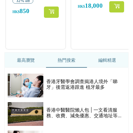
最高瀏覽
熱門搜索
編輯精選
破
香港牙醫學會調查揭港人境外「睇
保
牙」後需返港跟進 植牙最多
香港中醫醫院懶人包 | 一文看清服
務、收費、減免優惠、交通地址等
(附預約連結+更多中醫診所資訊)