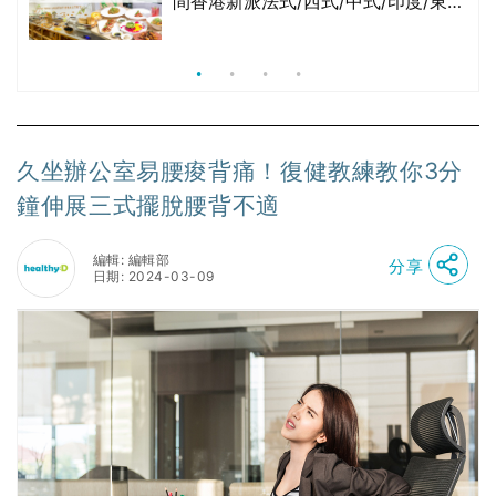
間香港新派法式/西式/中式/印度/東南
亞/港式/Fusion素食齋菜必試:樂園素
食、無肉食、素年(持續更新)
久坐辦公室易腰痠背痛！復健教練教你3分
鐘伸展三式擺脫腰背不適
編輯: 編輯部
分享
日期: 2024-03-09