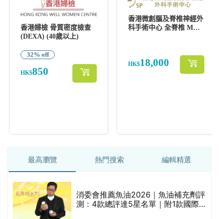
最高瀏覽
熱門搜索
編輯精選
消委會推薦魚油2026｜魚油補充劑評
測：4款總評達5星名單｜附1款國際
魚油標準5星認證 針對2毒物測試 均