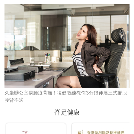
久坐辦公室易腰痠背痛！復健教練教你3分鐘伸展三式擺脫
腰背不適