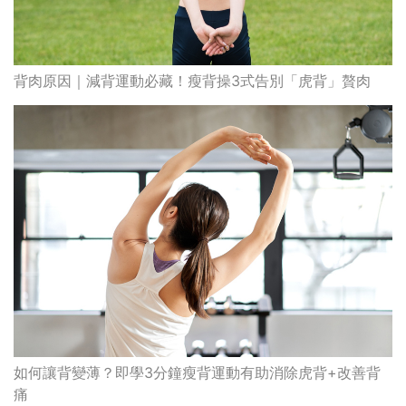
背肉原因｜減背運動必藏！瘦背操3式告別「虎背」贅肉
如何讓背變薄？即學3分鐘瘦背運動有助消除虎背+改善背
痛