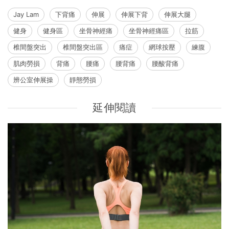
Jay Lam
下背痛
伸展
伸展下背
伸展大腿
健身
健身區
坐骨神經痛
坐骨神經痛區
拉筋
椎間盤突出
椎間盤突出區
痛症
網球按壓
練腹
肌肉勞損
背痛
腰痛
腰背痛
腰酸背痛
辨公室伸展操
靜態勞損
延伸閱讀