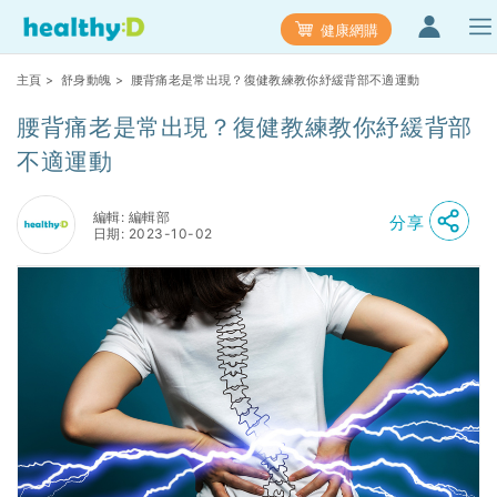
健康網購
主頁
>
舒身動魄
> 腰背痛老是常出現？復健教練教你紓緩背部不適運動
腰背痛老是常出現？復健教練教你紓緩背部
不適運動
編輯: 編輯部
分享
日期: 2023-10-02