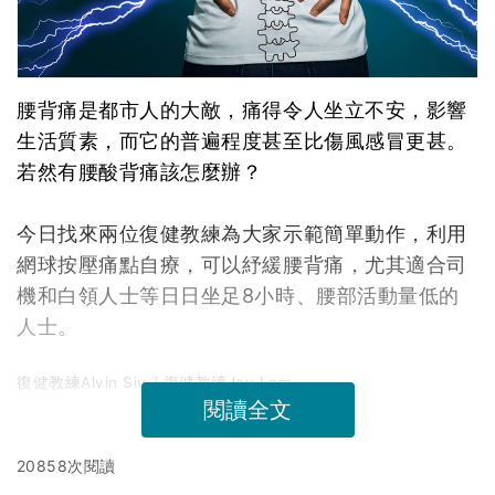
腰背痛是都市人的大敵，痛得令人坐立不安，影響
生活質素，而它的普遍程度甚至比傷風感冒更甚。
若然有腰酸背痛該怎麼辦？
今日找來兩位復健教練為大家示範簡單動作，利用
網球按壓痛點自療，可以紓緩腰背痛，尤其適合司
機和白領人士等日日坐足8小時、腰部活動量低的
人士。
復健教練Alvin Siu / 復健教練Jay Lam
閱讀全文
20858次閱讀