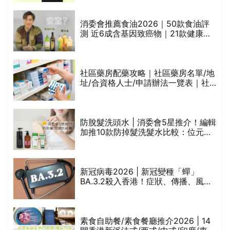
通過消委會標準
評
消委會推薦食油2026｜50款食油評
測 近6成含基因致癌物｜21款健康煮
食油總評達5星滿分名單(初榨橄欖油/
橄欖油/牛油果油/米糠油/芥花籽油/花
生油等)
社區藥房配藥攻略｜社區藥房名單/地
址/合資格人士/申請辦法一覽表｜社
禁
區藥房是甚麼？可以申請藥物資助計
劃？（持續更新）
防脫髮洗頭水 | 消委會5星推介！編輯
的
加推10款防掉髮洗髮水比較：位元
甲
堂、呂、PANTOGAR、純素有機、咖
啡因洗髮水
巾
新冠病毒2026 | 新冠變種「蟬」
BA.3.2殺入香港！症狀、傳播、風險
與預防方法一文睇
等
素食自助餐/素食餐廳推介2026 | 14