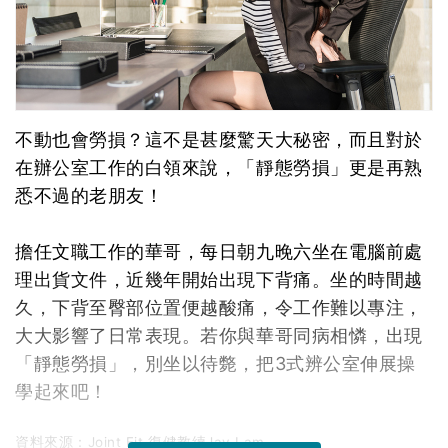
不動也會勞損？這不是甚麼驚天大秘密，而且對於
在辦公室工作的白領來說，「靜態勞損」更是再熟
悉不過的老朋友！
擔任文職工作的華哥，每日朝九晚六坐在電腦前處
理出貨文件，近幾年開始出現下背痛。坐的時間越
久，下背至臀部位置便越酸痛，令工作難以專注，
大大影響了日常表現。若你與華哥同病相憐，出現
「靜態勞損」，別坐以待斃，把3式辨公室伸展操
學起來吧！
資料來源：Joint Fit 復健教練Jay Lam