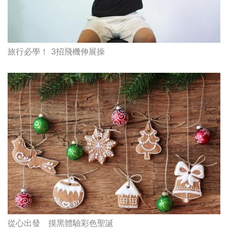
旅行必學！ 3招飛機伸展操
從心出發 摸黑體驗彩色聖誕