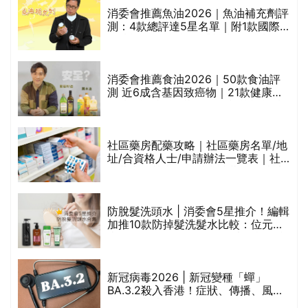
消委會推薦魚油2026｜魚油補充劑評
測：4款總評達5星名單｜附1款國際
魚油標準5星認證 針對2毒物測試 均
通過消委會標準
消委會推薦食油2026｜50款食油評
的
測 近6成含基因致癌物｜21款健康煮
甲
食油總評達5星滿分名單(初榨橄欖油/
橄欖油/牛油果油/米糠油/芥花籽油/花
生油等)
社區藥房配藥攻略｜社區藥房名單/地
址/合資格人士/申請辦法一覽表｜社
禁
區藥房是甚麼？可以申請藥物資助計
劃？（持續更新）
評
防脫髮洗頭水 | 消委會5星推介！編輯
加推10款防掉髮洗髮水比較：位元
堂、呂、PANTOGAR、純素有機、咖
啡因洗髮水
新冠病毒2026 | 新冠變種「蟬」
BA.3.2殺入香港！症狀、傳播、風險
與預防方法一文睇