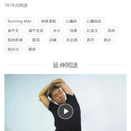
7979次閱讀
Running Man
伸展運動
心臟病
心臟病區
扁平足
扁平足區
水分
熱量
紀嘉文
肌肉
肌肉疼痛
腹瀉
訓練
赤足跑
跑手
跑步
跑步法
關節
延伸閱讀