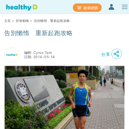
健康網購
主頁
>
舒身動魄
> 告別懶惰 重新起跑攻略
告別懶惰 重新起跑攻略
編輯: Cyrus Tam
分享
日期: 2014-05-14