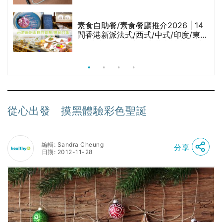
腩
素食自助餐/素食餐廳推介2026 | 14
間香港新派法式/西式/中式/印度/東南
亞/港式/Fusion素食齋菜必試:樂園素
食、無肉食、素年(持續更新)
從心出發 摸黑體驗彩色聖誕
編輯: Sandra Cheung
分享
日期: 2012-11-28