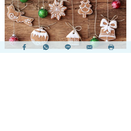
期待已久的聖誕節雖然尚有三個星期才到來，但各
大商場已陸續擺放了各式各樣的聖誕佈置、聖誕
樹，海傍也有耀眼燈飾，相信大家已遊走多處欣賞
兼留影，同時物色聖誕禮物作交換禮物之用，濃厚
的聖誕氣氛一湧而上！但如果此刻，你再也看不到
這些聖誕裝飾、聖誕樹、燈飾、禮物，多姿多彩的
聖誕是否會大大失色？
Text/Sandra
閱讀全文