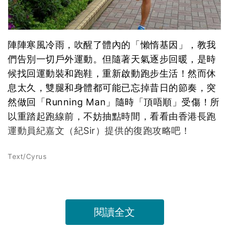
陣陣寒風冷雨，吹醒了體內的「懶惰基因」，教我
們告別一切戶外運動。但隨著天氣逐步回暖，是時
候找回運動裝和跑鞋，重新啟動跑步生活！然而休
息太久，雙腿和身體都可能已忘掉昔日的節奏，突
然做回「Running Man」隨時「頂唔順」受傷！所
以重踏起跑線前，不妨抽點時間，看看由香港長跑
運動員紀嘉文（紀Sir）提供的復跑攻略吧！
Text/Cyrus
閱讀全文