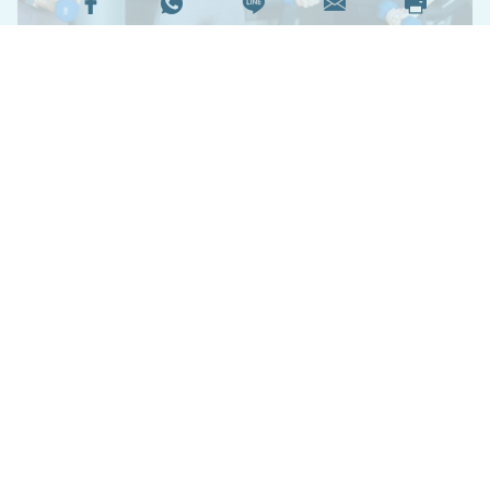
快速減手臂方法應該是每個女孩子都想知道的秘
訣！尤其夏天來臨，如果還來不及減肥，沒辦法秀
出美腿或比基尼的話，起碼也可以露個手臂。想要
快速減手臂的方法，不外乎就是少吃多運動，飲食
搭配運動，效果才會加倍！今天就來和各位分享 4
招減手臂運動，讓大家早日練成天鵝臂！
4種減手臂運動
閱讀全文
653610次閱讀
延伸閱讀