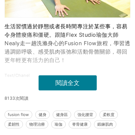
生活習慣過於靜態或者長時間專注於某些事，容易
令身體痠痛和僵硬。跟隨Flex Studio瑜伽大師
Nealy走一趟洗滌身心的Fusion Flow旅程，學習透
過調節呼吸、感受肌肉張弛和活動骨骼關節，尋回
更年輕更有活力的自己！
Text/Chanel
閱讀全文
8133次閱讀
fusion flow
健身
健身區
強化腰背
柔軟度
柔韌性
物理治療
瑜伽
脊骨健康
鍛鍊肌肉