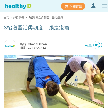
健康網購
主頁
>
舒身動魄
> 3招增靈活柔韌度 踢走痠痛
3招增靈活柔韌度 踢走痠痛
編輯: Chanel Chan
分享
日期: 2013-03-12