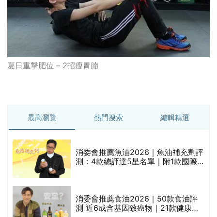
夏日重撃肥位 – 2招瘦胃腩
最高瀏覽
熱門搜索
編輯精選
消委會推薦魚油2026｜魚油補充劑評
測：4款總評達5星名單｜附1款國際
魚油標準5星認證 針對2毒物測試 均
通過消委會標準
評
消委會推薦食油2026｜50款食油評
測 近6成含基因致癌物｜21款健康煮