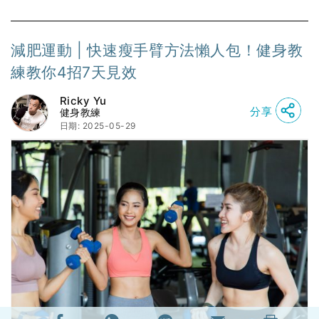
減肥運動 | 快速瘦手臂方法懶人包！健身教
練教你4招7天見效
Ricky Yu
分享
健身教練
日期: 2025-05-29