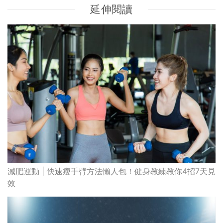
延伸閱讀
減肥運動 | 快速瘦手臂方法懶人包！健身教練教你4招7天見
效