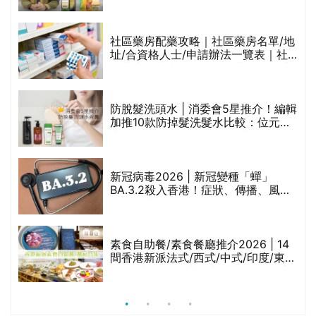
食油總評達5星滿分名單(初榨橄欖油/
橄欖油/牛油果油/米糠油/芥花籽油/花
生油等)
社區藥房配藥攻略｜社區藥房名單/地
址/合資格人士/申請辦法一覽表｜社
禁
區藥房是甚麼？可以申請藥物資助計
劃？（持續更新）
防脫髮洗頭水 | 消委會5星推介！編輯
的
加推10款防掉髮洗髮水比較：位元
甲
堂、呂、PANTOGAR、純素有機、咖
啡因洗髮水
巾
新冠病毒2026 | 新冠變種「蟬」
BA.3.2殺入香港！症狀、傳播、風險
與預防方法一文睇
等
素食自助餐/素食餐廳推介2026 | 14
間香港新派法式/西式/中式/印度/東南
亞/港式/Fusion素食齋菜必試:樂園素
食、無肉食、素年(持續更新)