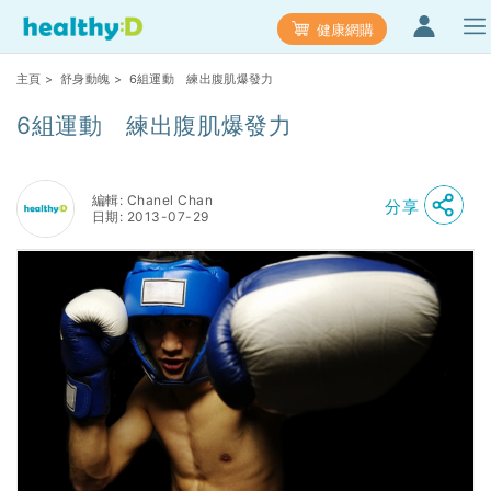
健康網購
主頁
>
舒身動魄
> 6組運動 練出腹肌爆發力
6組運動 練出腹肌爆發力
編輯: Chanel Chan
分享
日期: 2013-07-29