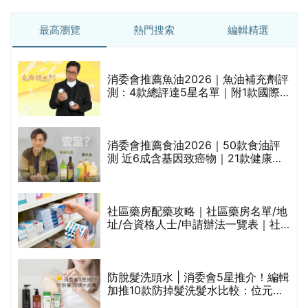
最高瀏覽
熱門搜索
編輯精選
消委會推薦魚油2026｜魚油補充劑評
測：4款總評達5星名單｜附1款國際
魚油標準5星認證 針對2毒物測試 均
通過消委會標準
評
消委會推薦食油2026｜50款食油評
測 近6成含基因致癌物｜21款健康煮
食油總評達5星滿分名單(初榨橄欖油/
橄欖油/牛油果油/米糠油/芥花籽油/花
生油等)
社區藥房配藥攻略｜社區藥房名單/地
址/合資格人士/申請辦法一覽表｜社
禁
區藥房是甚麼？可以申請藥物資助計
劃？（持續更新）
防脫髮洗頭水 | 消委會5星推介！編輯
的
加推10款防掉髮洗髮水比較：位元
甲
堂、呂、PANTOGAR、純素有機、咖