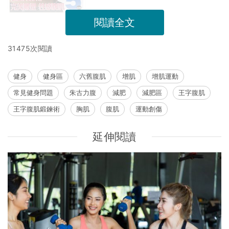
閱讀全文
31475次閱讀
健身
健身區
六舊腹肌
增肌
增肌運動
常見健身問題
朱古力腹
減肥
減肥區
王字腹肌
王字腹肌鍛鍊術
胸肌
腹肌
運動創傷
延伸閱讀