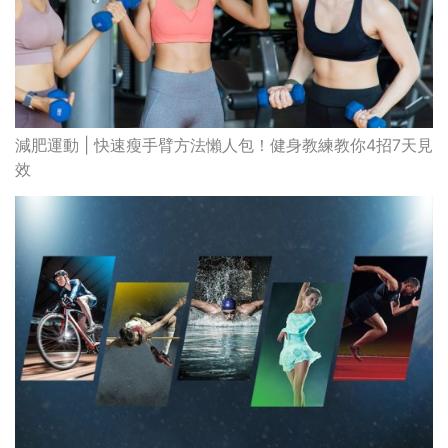
減肥運動 | 快速瘦手臂方法懶人包！健身教練教你4招7天見
效