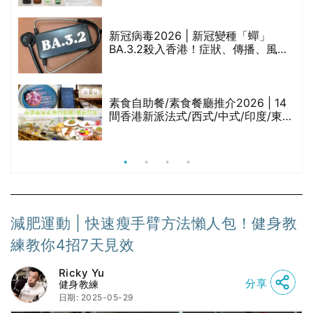
啡因洗髮水
巾
新冠病毒2026 | 新冠變種「蟬」
BA.3.2殺入香港！症狀、傳播、風險
與預防方法一文睇
等
素食自助餐/素食餐廳推介2026 | 14
間香港新派法式/西式/中式/印度/東南
亞/港式/Fusion素食齋菜必試:樂園素
食、無肉食、素年(持續更新)
減肥運動 | 快速瘦手臂方法懶人包！健身教
練教你4招7天見效
Ricky Yu
分享
健身教練
日期: 2025-05-29