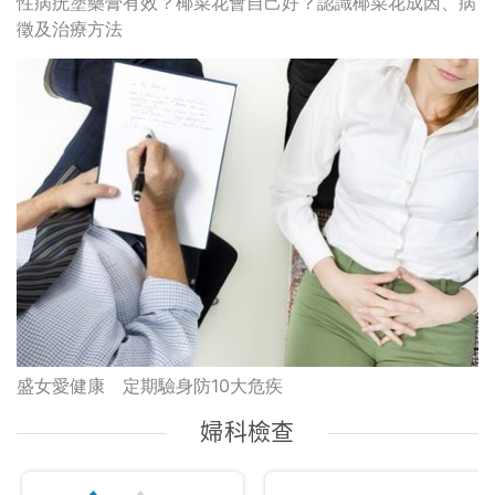
性病疣塗藥膏有效？椰菜花會自己好？認識椰菜花成因、病
徵及治療方法
盛女愛健康 定期驗身防10大危疾