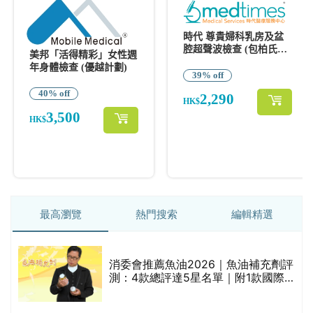
最高瀏覽
熱門搜索
編輯精選
消委會推薦魚油2026｜魚油補充劑評
測：4款總評達5星名單｜附1款國際
魚油標準5星認證 針對2毒物測試 均
通過消委會標準