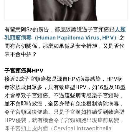
有留意阿Sa的廣告，都應該聽說過子宮頸癌跟
人類
乳頭瘤病毒（Human Papilloma Virus, HPV）
之
間有密切關係，那麼如果做足安全措施，又是否代
表不會中招？
子宮頸癌與HPV
接近9成子宮頸癌都是源自HPV病毒感染，HPV病
毒家族成員眾多，只有致癌型HPV，如16型及18型
才會導致子宮頸癌。不過這些病毒感染子宮頸時，
並不會即時致癌，全因身體有免疫機制清除病毒，
令子宮頸回復健康。只是子宮頸如持續受到致癌型
HPV侵襲，就有機會令子宮頸細胞出現癌前病變，
即子宮頸上皮內瘤（Cervical Intraepithelial