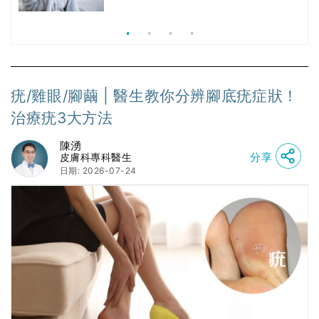
價
價錢比較、打針後反應處理/長者醫療
券資助
疣/雞眼/腳繭 | 醫生教你分辨腳底疣症狀！
治療疣3大方法
陳湧
分享
皮膚科專科醫生
日期: 2026-07-24