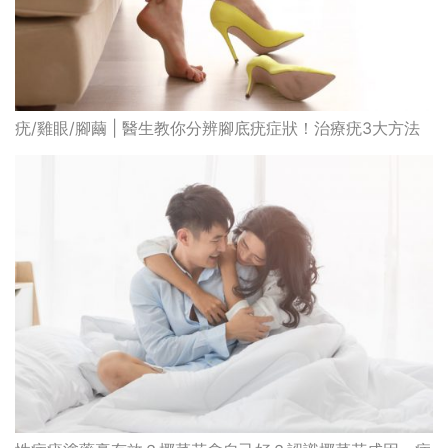
疣/雞眼/腳繭 | 醫生教你分辨腳底疣症狀！治療疣3大方法