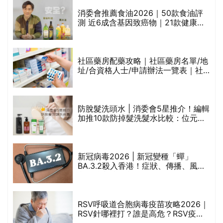
消委會推薦食油2026｜50款食油評
測 近6成含基因致癌物｜21款健康煮
食油總評達5星滿分名單(初榨橄欖油/
橄欖油/牛油果油/米糠油/芥花籽油/花
生油等)
巾
社區藥房配藥攻略｜社區藥房名單/地
址/合資格人士/申請辦法一覽表｜社
區藥房是甚麼？可以申請藥物資助計
劃？（持續更新）
防脫髮洗頭水 | 消委會5星推介！編輯
的
加推10款防掉髮洗髮水比較：位元
甲
堂、呂、PANTOGAR、純素有機、咖
啡因洗髮水
新冠病毒2026 | 新冠變種「蟬」
BA.3.2殺入香港！症狀、傳播、風險
禁
與預防方法一文睇
RSV呼吸道合胞病毒疫苗攻略2026｜
院
RSV針哪裡打？誰是高危？RSV疫苗