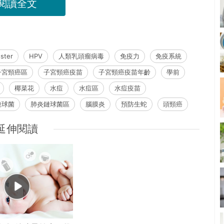
閱讀全文
ster
HPV
人類乳頭瘤病毒
免疫力
免疫系統
子宮頸癌區
子宮頸癌疫苗
子宮頸癌疫苗年齡
學前
椰菜花
水痘
水痘區
水痘疫苗
鏈球菌
肺炎鏈球菌區
腦膜炎
預防生蛇
頭頸癌
延伸閱讀