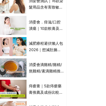
消委會測試｜16款染
萬寧、首衛、綠領行
髮用品含有害致敏物
動等
9款獲5星滿分推
介!50惠、Return回
消委會．痱滋/口腔
本、Furnte、Rerise
潰瘍｜10款軟膏及啫
喱凝膠邊款好？哪款
屬處方藥物？有哪些
減肥療程避伏懶人包
受關注成分？｜必知
2026｜想減肚腩但
3大選購留意事項
怕中伏？ALYSSA
VS不良黑店5大手法
消委會滴雞精/雞精/
對比｜SLIMTONE減
熬雞精/素滴雞精推
肥療程效果如何？
薦｜比較15款雞精 1
款含致癌物 9款總評
痔瘡膏｜5款痔瘡藥
達5星滿分名單 屈臣
膏推薦及成份比較
氏、老協珍、余仁
+痔瘡口服藥推薦！
生、樂道有上榜！
有效紓緩痔瘡疼痛痕