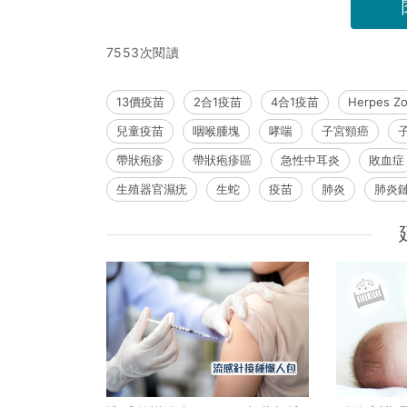
7553次閱讀
13價疫苗
2合1疫苗
4合1疫苗
Herpes Zo
兒童疫苗
咽喉腫塊
哮喘
子宮頸癌
帶狀疱疹
帶狀疱疹區
急性中耳炎
敗血症
生殖器官濕疣
生蛇
疫苗
肺炎
肺炎