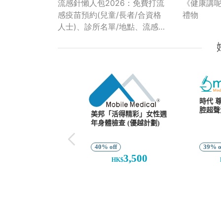
流感針懶人包2026：免費打流
《健康講
感疫苗預約(兒童/長者/合資格
禮物
人士)、診所名單/地點、流感針
副作用、政府資助金額