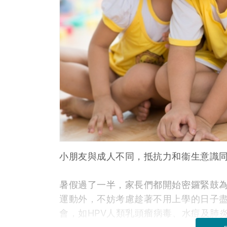
小朋友與成人不同，抵抗力和衞生意識
暑假過了一半，家長們都開始密鑼緊鼓
運動外，不妨考慮趁著不用上學的日子
會，如HPV人類乳頭瘤病毒、水痘及肺