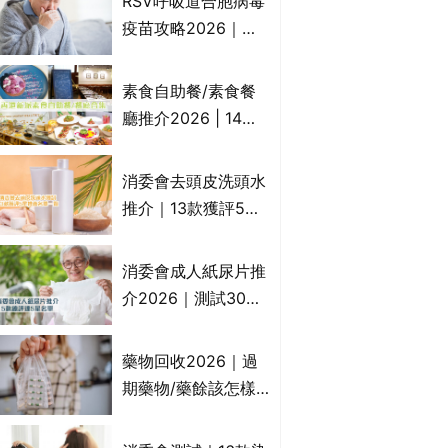
RSV呼吸道合胞病毒
一文睇
疫苗攻略2026｜
RSV針哪裡打？誰是
高危？RSV疫苗價錢
素食自助餐/素食餐
比較、打針後反應處
廳推介2026 | 14間
理/長者醫療券資助
香港新派法式/西式/
中式/印度/東南亞/港
消委會去頭皮洗頭水
式/Fusion素食齋菜
推介｜13款獲評5星
必試:樂園素食、無肉
推薦：施巴、
食、素年(持續更新)
KLORANE、沙宣、
消委會成人紙尿片推
呂、LUX等上榜｜4
介2026｜測試30款
款含歐盟禁用成分吡
紙尿片、紙尿褲、尿
硫鎓鋅！
滲墊防漏表現/回滲/
藥物回收2026｜過
化學物質檢測等｜5
期藥物/藥餘該怎樣
款總評達5星名單
處理？全港藥品回收
地點一覽｜屈臣氏、