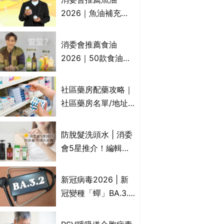
2026｜魚油補充劑
評測：4款總評達5星
名單｜附1款國際魚
消委會推薦食油
油標準5星認證 針對
2026｜50款食油評
2毒物測試 均通過
測 近6成含基因致癌
消委會標準
物｜21款健康煮食油
社區藥房配藥攻略｜
總評達5星滿分名單
社區藥房名單/地址/
(初榨橄欖油/橄欖油/
合資格人士/申請辦
牛油果油/米糠油/芥
法一覽表｜社區藥房
防脫髮洗頭水 | 消委
花籽油/花生油等)
是甚麼？可以申請藥
會5星推介！編輯加
物資助計劃？（持續
推10款防掉髮洗髮水
更新）
比較：位元堂、呂、
新冠病毒2026 | 新
PANTOGAR、純素
冠變種「蟬」BA.3.2
有機、咖啡因洗髮水
殺入香港！症狀、傳
播、風險與預防方法