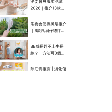
消委會爽膚水測試
癢｜附痔瘡成因及病
2026｜推介13款總
徵
評獲5星：
Cetaphil、The
消委會便攜風扇推介
Ordinary、
｜6款風扇仔總評達
CAUDALIE等｜9款
4.5星名單：無印良
爽膚水檢出致敏香料
品 MUJI、
BB成長趕不上生長
Francfranc、
線？一方法可3個月
BRUNO等
高3cm*？營養師：
懂得把握1歲起「長
除疤膏推薦 | 淡化傷
高黃金期」
口/手術開刀/剖腹生
產疤痕 5款好用除疤
藥膏/除疤筆/除疤貼
濕疹藥膏推薦 | 止痕
比較（消委會教揀選
止癢濕疹膏邊隻好？
貼士+醫生拆解去疤
10款無類固醇濕疹藥
原理）
膏/濕疹膏 嬰兒BB濕