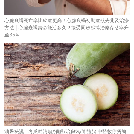
心臟衰竭死亡率比癌症更高！心臟衰竭初期症狀先兆及治療
方法 | 心臟衰竭壽命能活多久？接受同步起搏治療存活率升
至85%
消暑祛濕｜冬瓜助清熱/消腫/治腳氣/降體脂 中醫教你煲簡