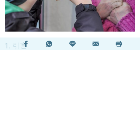
1. 引言
新冠肺炎自2019年爆發，然後開始於世界各地肆
虐。根據美國約翰斯·霍普金斯大學（Johns
Hopkins University）新冠病毒資源中心( Corona
Virus Resource Center) 最新統計顯示，截至
2021年7月14號，全球已有約一億八千多萬人受到
新冠病毒感染，當中染疫死亡人數高達四百多萬
人。根據衛生防護中心數據顯示，截至今年7月，
本港感染新冠病毒的人數接近一萬二千人，染疫死
亡人數二百多人。
閱讀全文