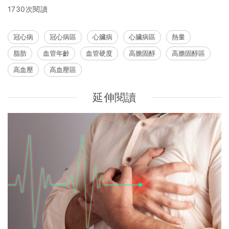
1730次閱讀
冠心病
冠心病區
心臟病
心臟病區
熱量
脂肪
血管年齡
血管硬度
高膽固醇
高膽固醇區
高血壓
高血壓區
延伸閱讀