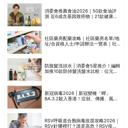
消委會推薦食油2026｜50款食油評
測 近6成含基因致癌物｜21款健康煮
食油總評達5星滿分名單(初榨橄欖油/
橄欖油/牛油果油/米糠油/芥花籽油/花
生油等)
巾
社區藥房配藥攻略｜社區藥房名單/地
址/合資格人士/申請辦法一覽表｜社
區藥房是甚麼？可以申請藥物資助計
劃？（持續更新）
防脫髮洗頭水 | 消委會5星推介！編輯
的
加推10款防掉髮洗髮水比較：位元
甲
堂、呂、PANTOGAR、純素有機、咖
啡因洗髮水
新冠病毒2026 | 新冠變種「蟬」
BA.3.2殺入香港！症狀、傳播、風險
禁
與預防方法一文睇
RSV呼吸道合胞病毒疫苗攻略2026｜
院
RSV針哪裡打？誰是高危？RSV疫苗