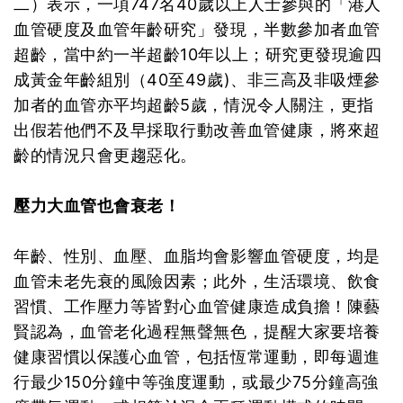
二）表示，一項747名40歲以上人士參與的「港人
血管硬度及血管年齡研究」發現，半數參加者血管
超齡，當中約一半超齡10年以上；研究更發現逾四
成黃金年齡組別（40至49歲)、非三高及非吸煙參
加者的血管亦平均超齡5歲，情況令人關注，更指
出假若他們不及早採取行動改善血管健康，將來超
齡的情況只會更趨惡化。
壓力大血管也會衰老！
年齡、性別、血壓、血脂均會影響血管硬度，均是
血管未老先衰的風險因素；此外，生活環境、飲食
習慣、工作壓力等皆對心血管健康造成負擔！陳藝
賢認為，血管老化過程無聲無色，提醒大家要培養
健康習慣以保護心血管，包括恆常運動，即每週進
行最少150分鐘中等強度運動，或最少75分鐘高強