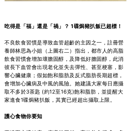
吃得是「福」還是「禍」？ 1碟焗豬扒飯已超標！
不良飲食習慣是導致血管超齡的主因之一，註冊營
養師林思為小姐（上圖右二）指出，都市人的高脂
飲食習慣會增加壞膽固醇，及降低好膽固醇，此消
彼長下血管會出現老化並失去彈性、甚至梗塞，影
響心臟健康；假如飽和脂肪及反式脂肪長期超標，
會增加心臟病及中風的風險。她建議大家每日應攝
取不多於3茶匙 (約12至16克)飽和脂肪，並提醒大
家進食1碟焗豬扒飯，其實已經超出攝取上限。
護心食物你要知