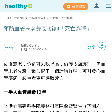
健康網購
主頁
>
生活百科
> 預防血管未老先衰 拆卸「死亡炸彈」
預防血管未老先衰 拆卸「死亡炸彈」
編輯: Kio Yiu
分享
日期: 2016-01-18
皮膚衰老，你還可以吃補品，做護皮膚護理，但血
管未老先衰，猶如揹了一個計時炸彈，可引發心血
管疾病，嚴重者更可導致死亡！
一半人血管超齡10年
香港心臟專科學院義務司庫陳藝賢醫生（下圖左