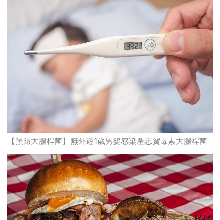
【預防大腸桿菌】無外遊1歲男嬰感染產志賀毒素大腸桿菌