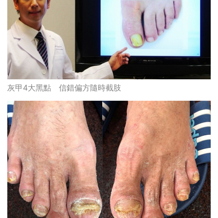
灰甲4大黑點 信錯偏方隨時截肢