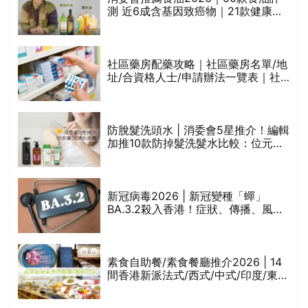
測 近6成含基因致癌物｜21款健康煮
食油總評達5星滿分名單(初榨橄欖油/
橄欖油/牛油果油/米糠油/芥花籽油/花
生油等)
社區藥房配藥攻略｜社區藥房名單/地
址/合資格人士/申請辦法一覽表｜社
禁
區藥房是甚麼？可以申請藥物資助計
劃？（持續更新）
防脫髮洗頭水 | 消委會5星推介！編輯
的
加推10款防掉髮洗髮水比較：位元
甲
堂、呂、PANTOGAR、純素有機、咖
啡因洗髮水
巾
新冠病毒2026 | 新冠變種「蟬」
BA.3.2殺入香港！症狀、傳播、風險
與預防方法一文睇
等
素食自助餐/素食餐廳推介2026 | 14
間香港新派法式/西式/中式/印度/東南
亞/港式/Fusion素食齋菜必試:樂園素
食、無肉食、素年(持續更新)