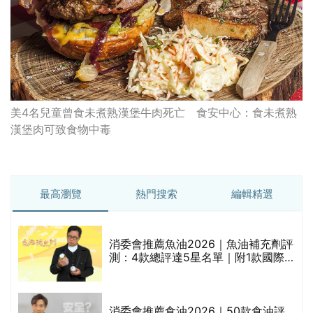
美4名兒童曾食未煮熟漢堡牛肉死亡 食安中心：食未煮熟
漢堡肉可致食物中毒
最高瀏覽
熱門搜索
編輯精選
消委會推薦魚油2026｜魚油補充劑評
測：4款總評達5星名單｜附1款國際
魚油標準5星認證 針對2毒物測試 均
通過消委會標準
評
消委會推薦食油2026｜50款食油評