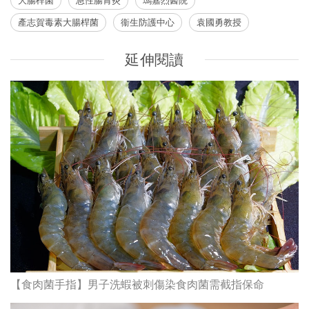
產志賀毒素大腸桿菌
衞生防護中心
袁國勇教授
延伸閱讀
【食肉菌手指】男子洗蝦被刺傷染食肉菌需截指保命