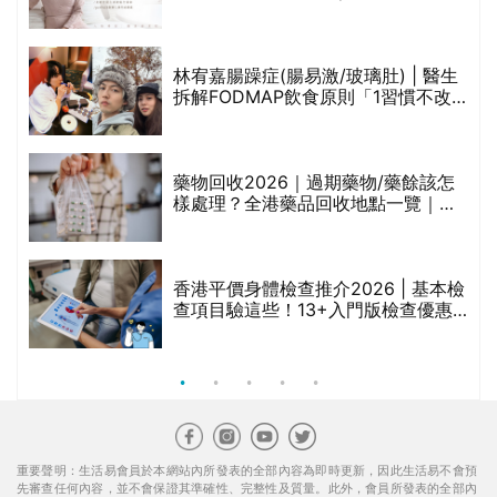
人符芷晴：逆巿擴張，以人為本構建
醫美版圖
林宥嘉腸躁症(腸易激/玻璃肚) | 醫生
的
拆解FODMAP飲食原則「1習慣不改
甲
變，服藥難根治」
折
藥物回收2026｜過期藥物/藥餘該怎
樣處理？全港藥品回收地點一覽｜屈
臣氏、萬寧、首衛、綠領行動等
香港平價身體檢查推介2026 | 基本檢
查項目驗這些！13+入門版檢查優惠
組合$550起
重要聲明：生活易會員於本網站內所發表的全部內容為即時更新，因此生活易不會預
先審查任何內容，並不會保證其準確性、完整性及質量。此外，會員所發表的全部內