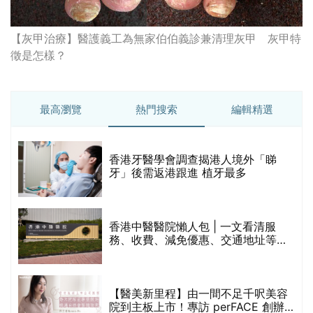
【灰甲治療】醫護義工為無家伯伯義診兼清理灰甲 灰甲特
徵是怎樣？
最高瀏覽
熱門搜索
編輯精選
破
香港牙醫學會調查揭港人境外「睇
保
牙」後需返港跟進 植牙最多
香港中醫醫院懶人包 | 一文看清服
務、收費、減免優惠、交通地址等
(附預約連結+更多中醫診所資訊)
【醫美新里程】由一間不足千呎美容
院到主板上市！專訪 perFACE 創辦