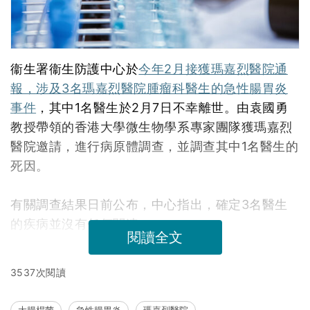
衞生署衞生防護中心於
今年2月接獲瑪嘉烈醫院通
報，涉及3名瑪嘉烈醫院腫瘤科醫生的急性腸胃炎
事件
，其中1名醫生於2月7日不幸離世。由袁國勇
教授帶領的香港大學微生物學系專家團隊獲瑪嘉烈
醫院邀請，進行病原體調查，並調查其中1名醫生的
死因。
有關調查結果日前公布，中心指出，確定3名醫生
的疾病並沒有任何關連。
閱讀全文
3537次閱讀
大腸桿菌
急性腸胃炎
瑪嘉烈醫院