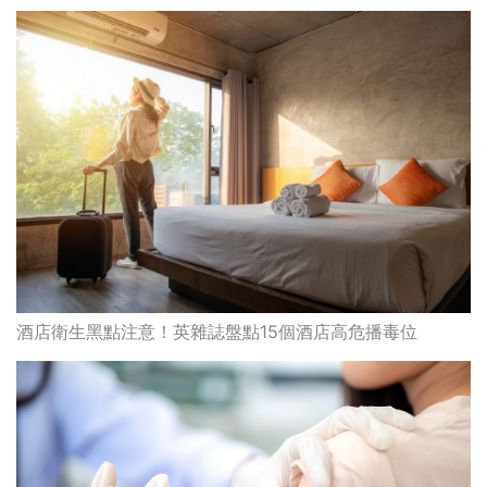
酒店衛生黑點注意！英雜誌盤點15個酒店高危播毒位