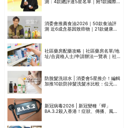
測：4款總評達5星名單｜附1款國際
魚油標準5星認證 針對2毒物測試 均
通過消委會標準
消委會推薦食油2026｜50款食油評
的
測 近6成含基因致癌物｜21款健康煮
甲
食油總評達5星滿分名單(初榨橄欖油/
橄欖油/牛油果油/米糠油/芥花籽油/花
生油等)
社區藥房配藥攻略｜社區藥房名單/地
址/合資格人士/申請辦法一覽表｜社
禁
區藥房是甚麼？可以申請藥物資助計
劃？（持續更新）
評
防脫髮洗頭水 | 消委會5星推介！編輯
加推10款防掉髮洗髮水比較：位元
堂、呂、PANTOGAR、純素有機、咖
啡因洗髮水
新冠病毒2026 | 新冠變種「蟬」
BA.3.2殺入香港！症狀、傳播、風險
與預防方法一文睇