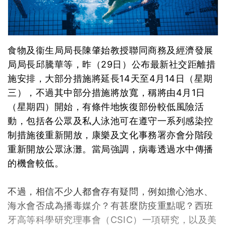
食物及衞生局局長陳肇始教授聯同商務及經濟發展
局局長邱騰華等，昨（29日）公布最新社交距離措
施安排，大部分措施將延長14天至4月14日（星期
三），不過其中部分措施將放寬，稱將由4月1日
（星期四）開始，有條件地恢復部份較低風險活
動，包括各公眾及私人泳池可在遵守一系列感染控
制措施後重新開放，康樂及文化事務署亦會分階段
重新開放公眾泳灘。當局強調，病毒透過水中傳播
的機會較低。
不過，相信不少人都會存有疑問，例如擔心池水、
海水會否成為播毒媒介？有甚麼防疫重點呢？西班
牙高等科學研究理事會（CSIC）一項研究，以及美