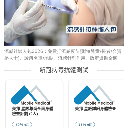
流感針懶人包2026：免費打流感疫苗預約(兒童/長者/合資
格人士)、診所名單/地點、流感針副作用、政府資助金額