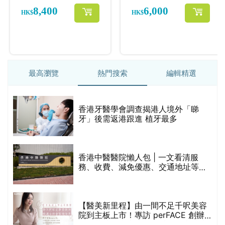
最高瀏覽
熱門搜索
編輯精選
破
香港牙醫學會調查揭港人境外「睇
保
牙」後需返港跟進 植牙最多
香港中醫醫院懶人包 | 一文看清服
務、收費、減免優惠、交通地址等
(附預約連結+更多中醫診所資訊)
【醫美新里程】由一間不足千呎美容
院到主板上市！專訪 perFACE 創辦
人符芷晴：逆巿擴張，以人為本構建