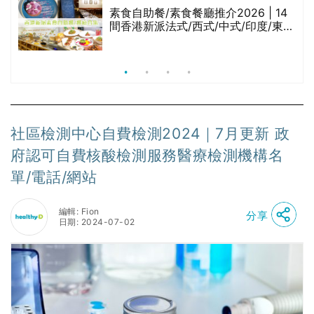
腩
素食自助餐/素食餐廳推介2026 | 14
間香港新派法式/西式/中式/印度/東南
亞/港式/Fusion素食齋菜必試:樂園素
食、無肉食、素年(持續更新)
社區檢測中心自費檢測2024｜7月更新 政
府認可自費核酸檢測服務醫療檢測機構名
單/電話/網站
編輯: Fion
分享
日期: 2024-07-02