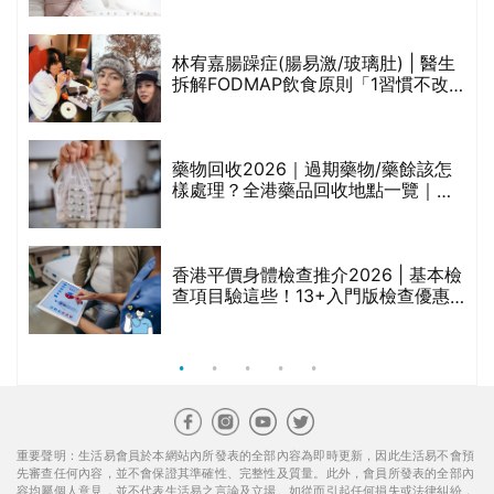
醫美版圖
林宥嘉腸躁症(腸易激/玻璃肚) | 醫生
的
拆解FODMAP飲食原則「1習慣不改
甲
變，服藥難根治」
折
藥物回收2026｜過期藥物/藥餘該怎
樣處理？全港藥品回收地點一覽｜屈
臣氏、萬寧、首衛、綠領行動等
香港平價身體檢查推介2026 | 基本檢
查項目驗這些！13+入門版檢查優惠
組合$550起
重要聲明：生活易會員於本網站內所發表的全部內容為即時更新，因此生活易不會預
先審查任何內容，並不會保證其準確性、完整性及質量。此外，會員所發表的全部內
容均屬個人意見，並不代表生活易之言論及立場。如從而引起任何損失或法律糾紛，