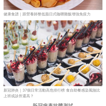
健康食譜｜跟營養師整低脂日式咖喱雞飯增強免疫力
新冠肺炎｜37個日常活動高危排行榜 食自助餐感染風險比
上班或診所還高？