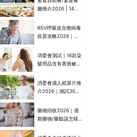
素食自助餐/素食餐
一文睇
廳推介2026 | 14間
香港新派法式/西式/
中式/印度/東南亞/港
RSV呼吸道合胞病毒
式/Fusion素食齋菜
疫苗攻略2026｜
必試:樂園素食、無肉
RSV針哪裡打？誰是
食、素年(持續更新)
高危？RSV疫苗價錢
消委會測試｜16款染
比較、打針後反應處
髮用品含有害致敏物
理/長者醫療券資助
9款獲5星滿分推
介!50惠、Return回
消委會成人紙尿片推
本、Furnte、Rerise
介2026｜測試30款
紙尿片、紙尿褲、尿
滲墊防漏表現/回滲/
藥物回收2026｜過
化學物質檢測等｜5
期藥物/藥餘該怎樣
款總評達5星名單
處理？全港藥品回收
地點一覽｜屈臣氏、