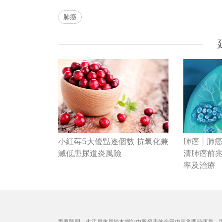
肺癌
肺癌 | 
小紅莓5大優點逐個數 抗氧化兼
清肺癌前
減低患尿道炎風險
率及治療
重要聲明：生活易會員於本網站內所發表的全部內容為即時更新，