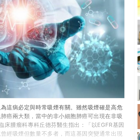
以為這病必定與時常吸煙有關。雖然吸煙確是高危
胞肺癌兩大類，當中的非小細胞肺癌可出現在非吸
臨床腫瘤科專科丘德芬醫生指出：「以EGFR基因
或曾經吸煙但數量不多者，而這基因突變通常出現