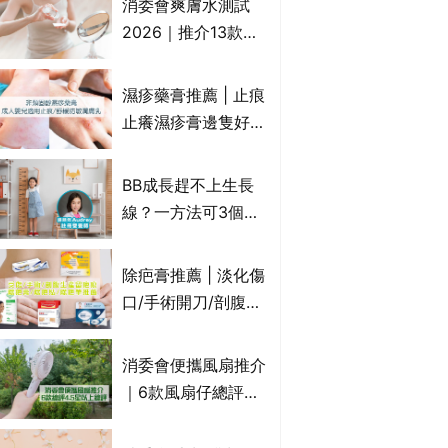
消委會爽膚水測試
達5星滿分名單 屈臣
2026｜推介13款總
氏、老協珍、余仁
評獲5星：
生、樂道有上榜！
Cetaphil、The
濕疹藥膏推薦 | 止痕
Ordinary、
止癢濕疹膏邊隻好？
CAUDALIE等｜9款
10款無類固醇濕疹藥
爽膚水檢出致敏香料
膏/濕疹膏 嬰兒BB濕
BB成長趕不上生長
疹皮膚適用！紓緩防
線？一方法可3個月
敏潤膚cream推介
高3cm*？營養師：
(附外用類固醇成份
懂得把握1歲起「長
除疤膏推薦 | 淡化傷
一覽)
高黃金期」
口/手術開刀/剖腹生
產疤痕 5款好用除疤
藥膏/除疤筆/除疤貼
消委會便攜風扇推介
比較（消委會教揀選
｜6款風扇仔總評達
貼士+醫生拆解去疤
4.5星名單：無印良
原理）
品 MUJI、