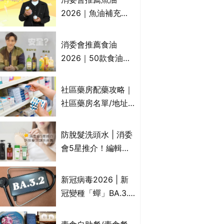
2026｜魚油補充劑
評測：4款總評達5星
名單｜附1款國際魚
消委會推薦食油
油標準5星認證 針對
2026｜50款食油評
2毒物測試 均通過
測 近6成含基因致癌
消委會標準
物｜21款健康煮食油
社區藥房配藥攻略｜
總評達5星滿分名單
社區藥房名單/地址/
(初榨橄欖油/橄欖油/
合資格人士/申請辦
牛油果油/米糠油/芥
法一覽表｜社區藥房
防脫髮洗頭水 | 消委
花籽油/花生油等)
是甚麼？可以申請藥
會5星推介！編輯加
物資助計劃？（持續
推10款防掉髮洗髮水
更新）
比較：位元堂、呂、
新冠病毒2026 | 新
PANTOGAR、純素
冠變種「蟬」BA.3.2
有機、咖啡因洗髮水
殺入香港！症狀、傳
播、風險與預防方法