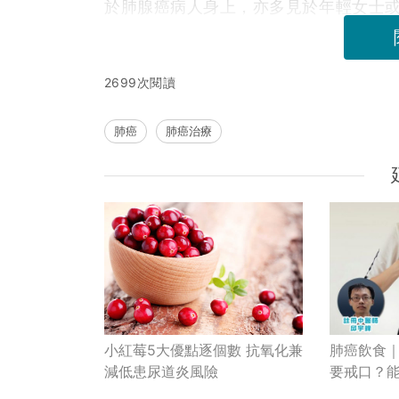
於肺腺癌病人身上，亦多見於年輕女士
2699次閱讀
肺癌
肺癌治療
肺癌飲食｜
小紅莓5大優點逐個數 抗氧化兼
要戒口？
減低患尿道炎風險