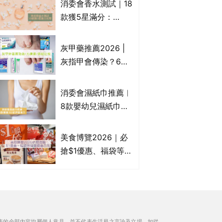
消委會香水測試｜18
Francfranc、
款獲5星滿分：
BRUNO等
GIORGIO
ARMANI、Marks &
灰甲藥推薦2026 |
Spencer、CHANEL
灰指甲會傳染？6款
等｜2款含歐盟禁用
治療灰指甲外塗藥
物質 或干擾內分泌
膏/抗甲癬油劑的功
消委會濕紙巾推薦︱
效/價格比較：羅霉
8款嬰幼兒濕紙巾獲
樂(樂指利)/恢甲清/
滿分5星評級推介：
愛甲妥
屈臣氏watsons、強
美食博覽2026｜必
生Johnson's等｜測
搶$1優惠、福袋等精
試揭1款樣本細菌含
選飲食優惠合集｜附
量超標近500倍
日期、官網及門票詳
情｜持續更新
表的全部內容均屬個人意見，並不代表生活易之言論及立場。如從