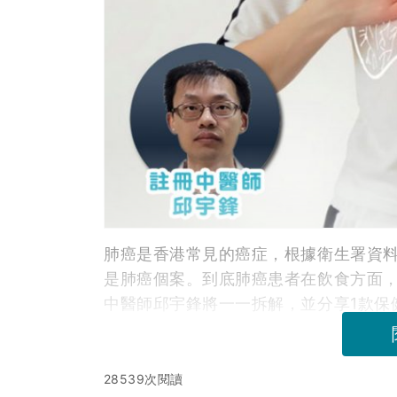
肺癌是香港常見的癌症，根據衛生署資料顯
是肺癌個案。到底肺癌患者在飲食方面
中醫師邱宇鋒將一一拆解，並分享1款保
28539次閱讀