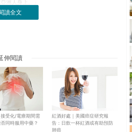
或亞洲人身上。」
閱讀全文
延伸閱讀
接受化/電療期間需
紅酒好處｜美國癌症研究報
能否同時服用中藥？
告：日飲一杯紅酒或有助預防
肺癌