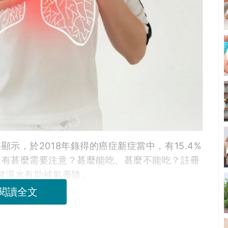
示，於2018年錄得的癌症新症當中，有15.4%
，有甚麼需要注意？甚麼能吃、甚麼不能吃？註冊
健湯水有助補氣養陰。
閱讀全文