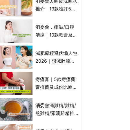
消委會去頭皮洗頭水
萬寧、首衛、綠領行
推介｜13款獲評5星
動等
推薦：施巴、
KLORANE、沙宣、
消委會．痱滋/口腔
呂、LUX等上榜｜4
潰瘍｜10款軟膏及啫
款含歐盟禁用成分吡
喱凝膠邊款好？哪款
硫鎓鋅！
屬處方藥物？有哪些
減肥療程避伏懶人包
受關注成分？｜必知
2026｜想減肚腩但
3大選購留意事項
怕中伏？ALYSSA
VS不良黑店5大手法
痔瘡膏｜5款痔瘡藥
對比｜SLIMTONE減
膏推薦及成份比較
肥療程效果如何？
+痔瘡口服藥推薦！
有效紓緩痔瘡疼痛痕
消委會滴雞精/雞精/
癢｜附痔瘡成因及病
熬雞精/素滴雞精推
徵
薦｜比較15款雞精 1
款含致癌物 9款總評