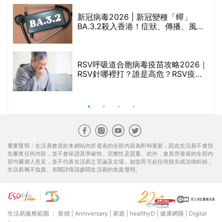
新冠病毒2026 | 新冠變種「蟬」
BA.3.2殺入香港！症狀、傳播、風險
禁
與預防方法一文睇
RSV呼吸道合胞病毒疫苗攻略2026｜
院
RSV針哪裡打？誰是高危？RSV疫苗
價
價錢比較、打針後反應處理/長者醫療
券資助
重要聲明：生活易會員於本網站內所發表的全部內容為即時更新，因此生活易不會預
先審查任何內容，並不會保證其準確性、完整性及質量。此外，會員所發表的全部內
容均屬個人意見，並不代表生活易之言論及立場。如從而引起任何損失或法律糾紛，
生活易概不負責。有關詳情請參閱生活易的免責聲明。
生活易服務範圍 ：
新婚
|
Anniversary
|
家庭
|
healthyD
|
健康網購
|
Digital