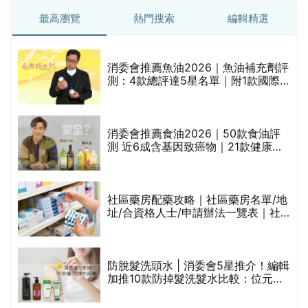
最高瀏覽
熱門搜索
編輯精選
消委會推薦魚油2026｜魚油補充劑評
測：4款總評達5星名單｜附1款國際
魚油標準5星認證 針對2毒物測試 均
通過消委會標準
消委會推薦食油2026｜50款食油評
測 近6成含基因致癌物｜21款健康煮
食油總評達5星滿分名單(初榨橄欖油/
橄欖油/牛油果油/米糠油/芥花籽油/花
生油等)
巾
社區藥房配藥攻略｜社區藥房名單/地
址/合資格人士/申請辦法一覽表｜社
區藥房是甚麼？可以申請藥物資助計
劃？（持續更新）
防脫髮洗頭水 | 消委會5星推介！編輯
的
加推10款防掉髮洗髮水比較：位元
甲
堂、呂、PANTOGAR、純素有機、咖
啡因洗髮水