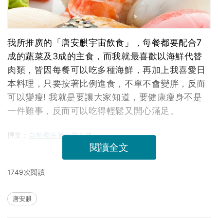
我所推廣的「唐安麒宇宙飲食」，每餐都要配合7
成的蔬菜及3成的主食，而我就最喜歡以海鮮代替
肉類，皆因每餐可以吃多種海鮮，再加上我喜愛日
本料理，只要按著比例進食，不單不會變胖，反而
可以變瘦! 我就是要讓大家知道，要健康瘦身不是
一件難事，反而可以吃得輕鬆又開心滿足。
撰文：
自然療法博士唐安麒
閱讀全文
1749次閱讀
唐安麒