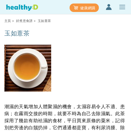
健康網購
主頁
>
好煮意食譜
> 玉如薏茶
玉如薏茶
潮濕的天氣增加人體聚濕的機會，太濕容易令人不適、患
病；在霧雨交接的時期，就要不時為自己去除濕氣。此茶
採用了幾款有助袪濕的食材，平日買來原條的粟米，記得
別把旁邊的白鬚扔掉，它們通通都是寶，有利尿消腫、除