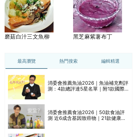
磨菇白汁三文魚柳
黑芝麻紫薯布丁
最高瀏覽
熱門搜索
編輯精選
消委會推薦魚油2026｜魚油補充劑評
測：4款總評達5星名單｜附1款國際
魚油標準5星認證 針對2毒物測試 均
通過消委會標準
消委會推薦食油2026｜50款食油評
的
測 近6成含基因致癌物｜21款健康煮
甲
食油總評達5星滿分名單(初榨橄欖油/
橄欖油/牛油果油/米糠油/芥花籽油/花
生油等)