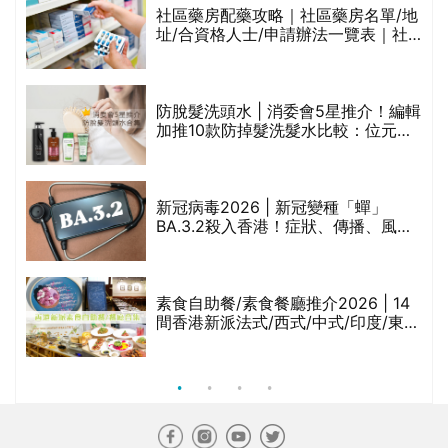
社區藥房配藥攻略｜社區藥房名單/地
址/合資格人士/申請辦法一覽表｜社
禁
區藥房是甚麼？可以申請藥物資助計
劃？（持續更新）
評
防脫髮洗頭水 | 消委會5星推介！編輯
加推10款防掉髮洗髮水比較：位元
堂、呂、PANTOGAR、純素有機、咖
啡因洗髮水
新冠病毒2026 | 新冠變種「蟬」
BA.3.2殺入香港！症狀、傳播、風險
與預防方法一文睇
腩
素食自助餐/素食餐廳推介2026 | 14
間香港新派法式/西式/中式/印度/東南
亞/港式/Fusion素食齋菜必試:樂園素
食、無肉食、素年(持續更新)