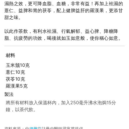
濕熱之效，更可降血脂、血糖，非常有益！再加上袪濕的
薏仁、益脾和胃的茯苓，配上健脾益肝的羅漢果，更添甘
甜之味。
以此作茶飲，有利水袪濕、行氣解郁、益心脾、降糖降
脂、抗疲勞的功效，喝後就如玉如意般，使你稱心如意。
材料
玉米鬚10克
薏仁10克
茯苓10克
羅漢果5克
製法
將所有材料放入保溫杯內，加入250毫升沸水泡焗15分
鐘，以茶代飲。
資料來源：由
德馨堂
註冊中醫師梁寧茵提供