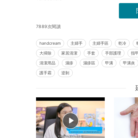
7889次閱讀
handcream
主婦手
主婦手區
乾冷
大掃除
家居清潔
手套
手部護理
指
清潔用品
濕疹
濕疹區
甲溝
甲溝炎
護手霜
逆剝