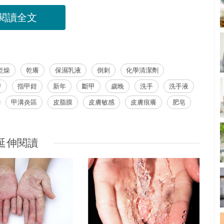
閱讀全文
乾燥
乾癢
保濕乳液
倒刺
化學清潔劑
甲
指甲鉗
新年
斷甲
歲晚
洗手
洗手液
甲溝炎區
皮脂膜
皮膚敏感
皮膚痕癢
肥皂
延伸閱讀