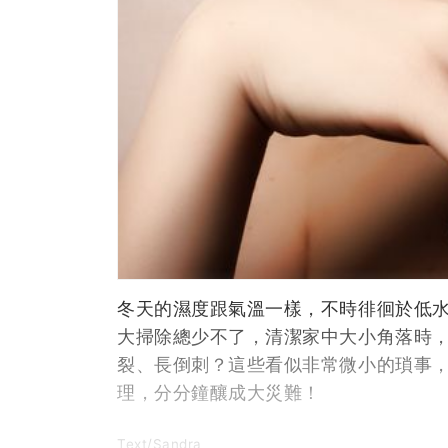
冬天的濕度跟氣溫一樣，不時徘徊於低
大掃除總少不了，清潔家中大小角落時
裂、長倒刺？這些看似非常微小的瑣事
理，分分鐘釀成大災難！
Text/Sandra