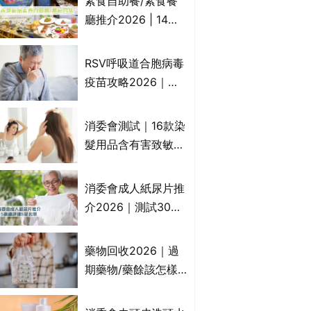
素食自助餐/素食餐
一文睇
廳推介2026 | 14間
香港新派法式/西式/
中式/印度/東南亞/港
RSV呼吸道合胞病毒
式/Fusion素食齋菜
疫苗攻略2026｜
必試:樂園素食、無肉
RSV針哪裡打？誰是
食、素年(持續更新)
高危？RSV疫苗價錢
消委會測試｜16款染
比較、打針後反應處
髮用品含有害致敏物
理/長者醫療券資助
9款獲5星滿分推
介!50惠、Return回
消委會成人紙尿片推
本、Furnte、Rerise
介2026｜測試30款
紙尿片、紙尿褲、尿
滲墊防漏表現/回滲/
藥物回收2026｜過
化學物質檢測等｜5
期藥物/藥餘該怎樣
款總評達5星名單
處理？全港藥品回收
地點一覽｜屈臣氏、