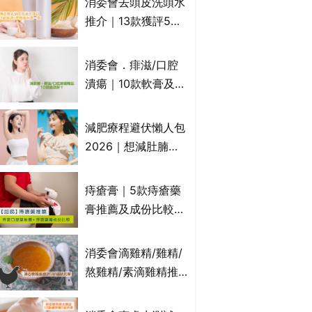
消委會去頭皮洗頭水
萬寧、首衛、綠領行
推介｜13款獲評5星
動等
推薦：施巴、
KLORANE、沙宣、
消委會．痱滋/口腔
呂、LUX等上榜｜4
潰瘍｜10款軟膏及啫
款含歐盟禁用成分吡
喱凝膠邊款好？哪款
硫鎓鋅！
屬處方藥物？有哪些
減肥療程避伏懶人包
受關注成分？｜必知
2026｜想減肚腩但
3大選購留意事項
怕中伏？ALYSSA
VS不良黑店5大手法
痔瘡膏｜5款痔瘡藥
對比｜SLIMTONE減
膏推薦及成份比較
肥療程效果如何？
+痔瘡口服藥推薦！
有效紓緩痔瘡疼痛痕
消委會滴雞精/雞精/
癢｜附痔瘡成因及病
熬雞精/素滴雞精推
徵
薦｜比較15款雞精 1
款含致癌物 9款總評