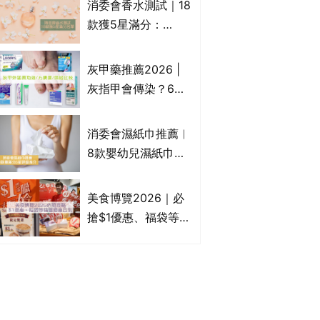
消委會香水測試｜18
Francfranc、
款獲5星滿分：
BRUNO等
GIORGIO
ARMANI、Marks &
灰甲藥推薦2026 |
Spencer、CHANEL
灰指甲會傳染？6款
等｜2款含歐盟禁用
治療灰指甲外塗藥
物質 或干擾內分泌
膏/抗甲癬油劑的功
消委會濕紙巾推薦︱
效/價格比較：羅霉
8款嬰幼兒濕紙巾獲
樂(樂指利)/恢甲清/
滿分5星評級推介：
愛甲妥
屈臣氏watsons、強
美食博覽2026｜必
生Johnson's等｜測
搶$1優惠、福袋等精
試揭1款樣本細菌含
選飲食優惠合集｜附
量超標近500倍
日期、官網及門票詳
情｜持續更新