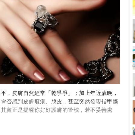
水平，皮膚自然經常「乾爭爭」；加上年近歲晚，
，會否感到皮膚痕癢、脫皮，甚至突然發現指甲斷
，其實正是提醒你好好護膚的警號，若不妥善處