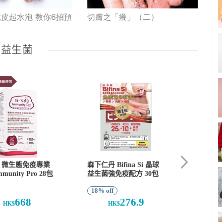
皮起水泡 教你6招預
切膚之「癢」（二）