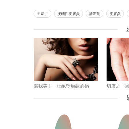
主婦手
接觸性皮膚炎
清潔劑
皮膚炎
還我美手 杜絕乾燥惹的禍
切膚之「