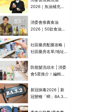
2026｜魚油補充劑
評測：4款總評達5星
名單｜附1款國際魚
消委會推薦食油
油標準5星認證 針對
2026｜50款食油評
2毒物測試 均通過
測 近6成含基因致癌
消委會標準
物｜21款健康煮食油
社區藥房配藥攻略｜
總評達5星滿分名單
社區藥房名單/地址/
(初榨橄欖油/橄欖油/
合資格人士/申請辦
牛油果油/米糠油/芥
法一覽表｜社區藥房
防脫髮洗頭水 | 消委
花籽油/花生油等)
是甚麼？可以申請藥
會5星推介！編輯加
物資助計劃？（持續
推10款防掉髮洗髮水
更新）
比較：位元堂、呂、
新冠病毒2026 | 新
PANTOGAR、純素
冠變種「蟬」BA.3.2
有機、咖啡因洗髮水
殺入香港！症狀、傳
播、風險與預防方法