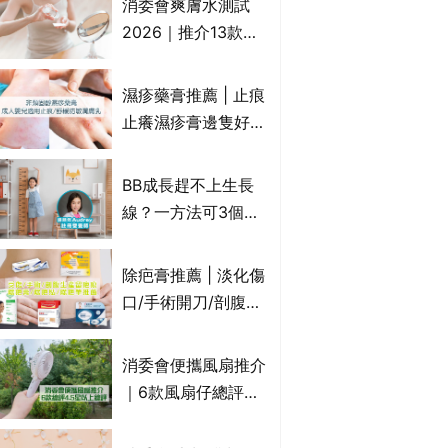
消委會爽膚水測試
達5星滿分名單 屈臣
2026｜推介13款總
氏、老協珍、余仁
評獲5星：
生、樂道有上榜！
Cetaphil、The
濕疹藥膏推薦 | 止痕
Ordinary、
止癢濕疹膏邊隻好？
CAUDALIE等｜9款
10款無類固醇濕疹藥
爽膚水檢出致敏香料
膏/濕疹膏 嬰兒BB濕
BB成長趕不上生長
疹皮膚適用！紓緩防
線？一方法可3個月
敏潤膚cream推介
高3cm*？營養師：
(附外用類固醇成份
懂得把握1歲起「長
除疤膏推薦 | 淡化傷
一覽)
高黃金期」
口/手術開刀/剖腹生
產疤痕 5款好用除疤
藥膏/除疤筆/除疤貼
消委會便攜風扇推介
比較（消委會教揀選
｜6款風扇仔總評達
貼士+醫生拆解去疤
4.5星名單：無印良
原理）
品 MUJI、