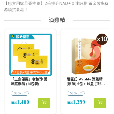
【忠實用家旦哥推薦】2倍提升NAD+直達細胞 黃金效率從
源頭抗衰老！