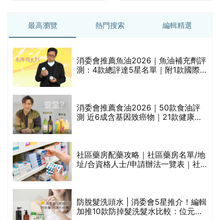
最高瀏覽
熱門搜索
編輯精選
消委會推薦魚油2026｜魚油補充劑評
測：4款總評達5星名單｜附1款國際
魚油標準5星認證 針對2毒物測試 均
通過消委會標準
消委會推薦食油2026｜50款食油評
測 近6成含基因致癌物｜21款健康煮
食油總評達5星滿分名單(初榨橄欖油/
橄欖油/牛油果油/米糠油/芥花籽油/花
生油等)
巾
社區藥房配藥攻略｜社區藥房名單/地
址/合資格人士/申請辦法一覽表｜社
區藥房是甚麼？可以申請藥物資助計
劃？（持續更新）
防脫髮洗頭水 | 消委會5星推介！編輯
的
加推10款防掉髮洗髮水比較：位元