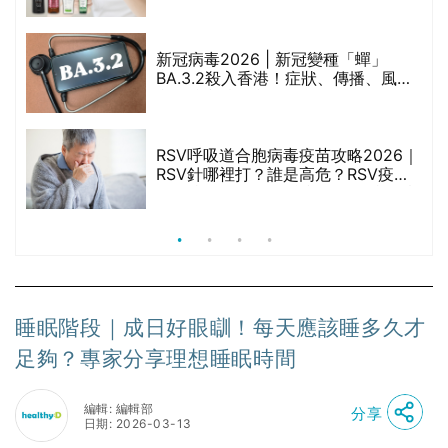
甲
堂、呂、PANTOGAR、純素有機、咖
啡因洗髮水
新冠病毒2026 | 新冠變種「蟬」
BA.3.2殺入香港！症狀、傳播、風險
禁
與預防方法一文睇
RSV呼吸道合胞病毒疫苗攻略2026｜
院
RSV針哪裡打？誰是高危？RSV疫苗
價
價錢比較、打針後反應處理/長者醫療
券資助
睡眠階段｜成日好眼瞓！每天應該睡多久才
足夠？專家分享理想睡眠時間
編輯: 編輯部
分享
日期: 2026-03-13