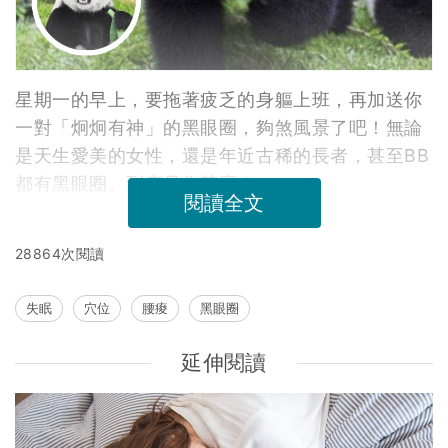
星期一的早上，要拖著疲乏的身軀上班，再加送你
一對「炯炯有神」的黑眼圈，夠煞風景了吧！無論
是天生愛美的女性，還是年近古稀的長者，甚至BB
都有黑眼圈。到底是為甚麼？
閱讀全文
28864次閱讀
失眠
穴位
腰痠
黑眼圈
延伸閱讀